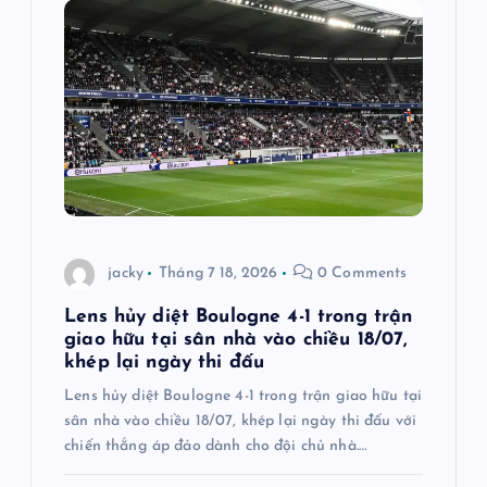
jacky
Tháng 7 18, 2026
0 Comments
Lens hủy diệt Boulogne 4-1 trong trận
giao hữu tại sân nhà vào chiều 18/07,
khép lại ngày thi đấu
Lens hủy diệt Boulogne 4-1 trong trận giao hữu tại
sân nhà vào chiều 18/07, khép lại ngày thi đấu với
chiến thắng áp đảo dành cho đội chủ nhà.…