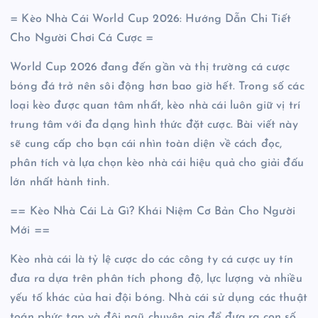
= Kèo Nhà Cái World Cup 2026: Hướng Dẫn Chi Tiết
Cho Người Chơi Cá Cược =
World Cup 2026 đang đến gần và thị trường cá cược
bóng đá trở nên sôi động hơn bao giờ hết. Trong số các
loại kèo được quan tâm nhất, kèo nhà cái luôn giữ vị trí
trung tâm với đa dạng hình thức đặt cược. Bài viết này
sẽ cung cấp cho bạn cái nhìn toàn diện về cách đọc,
phân tích và lựa chọn kèo nhà cái hiệu quả cho giải đấu
lớn nhất hành tinh.
== Kèo Nhà Cái Là Gì? Khái Niệm Cơ Bản Cho Người
Mới ==
Kèo nhà cái là tỷ lệ cược do các công ty cá cược uy tín
đưa ra dựa trên phân tích phong độ, lực lượng và nhiều
yếu tố khác của hai đội bóng. Nhà cái sử dụng các thuật
toán phức tạp và đội ngũ chuyên gia để đưa ra con số