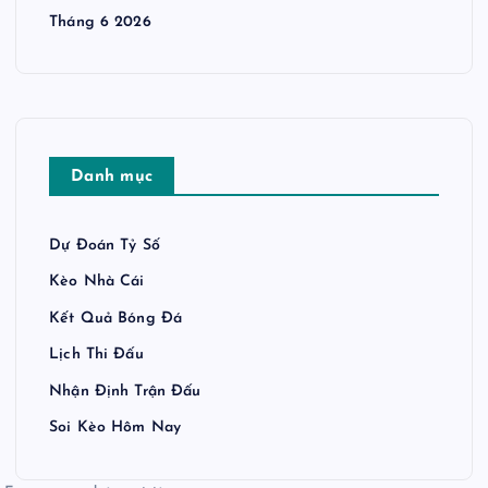
Tháng 6 2026
Danh mục
Dự Đoán Tỷ Số
Kèo Nhà Cái
Kết Quả Bóng Đá
Lịch Thi Đấu
Nhận Định Trận Đấu
Soi Kèo Hôm Nay