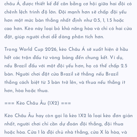
châu Á, được thiết kế để cân bằng cơ hội giữa hai đội có
chênh lệch trình độ lớn. Đội mạnh hơn sẽ chấp đội yếu
hơn một mức bàn thắng nhất định như 0.5, 1, 1.5 hoặc
cao hơn. Kèo này loại bỏ khả năng hòa và chỉ có hai cửa
đặt, giúp người chơi dễ dàng phân tích hơn.
Trong World Cup 2026, kèo Châu Á sẽ xuất hiện ở hầu
hết các trận đấu từ vòng bảng đến chung kết. Ví dụ,
nếu Brazil đấu với một đội yếu hơn, họ có thể chấp 2.5
bàn. Người chơi đặt cửa Brazil sẽ thắng nếu Brazil
thắng cách biệt từ 3 bàn trở lên, và thua nếu thắng ít
hơn, hòa hoặc thua.
=== Kèo Châu Âu (1X2) ===
Kèo Châu Âu hay còn gọi là kèo 1X2 là loại kèo đơn giản
nhất, người chơi chỉ cần dự đoán đội thắng, đội thua
hoặc hòa. Cửa 1 là đội chủ nhà thắng, cửa X là hòa, và