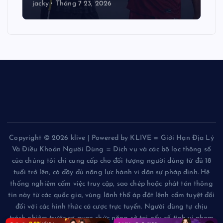
jacky
Tháng 7 23, 2026
Copyright © 2026 klive | Powered by KLIVE = Giới Hạn Địa Lý
Và Điều Khoản Người Dùng = Dịch vụ và các bộ lọc thông số
của chúng tôi chỉ cung cấp cho đối tượng người dùng từ đủ 18
tuổi trở lên, có đầy đủ năng lực hành vi dân sự pháp định. Hệ
thống nghiêm cấm việc truy cập, sao chép hoặc phát tán thông
tin này từ các quốc gia, vùng lãnh thổ áp đặt lệnh cấm tuyệt đối
đối với các hình thức cá cược trực tuyến. Người dùng tự chịu
trách nhiệm trước cơ quan chức năng sở tại nếu cố tình vi phạm