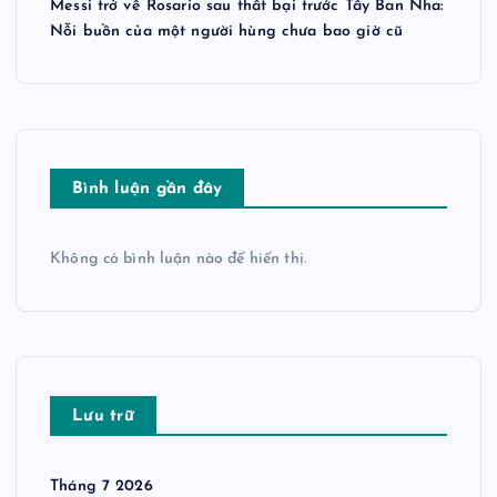
Messi trở về Rosario sau thất bại trước Tây Ban Nha:
Nỗi buồn của một người hùng chưa bao giờ cũ
Bình luận gần đây
Không có bình luận nào để hiển thị.
Lưu trữ
Tháng 7 2026