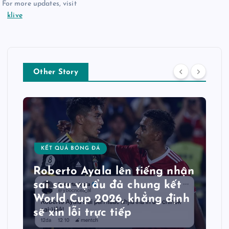
For more updates, visit
klive
Other Story
KẾT QUẢ BÓNG ĐÁ
Roberto Ayala lên tiếng nhận
sai sau vụ ẩu đả chung kết
World Cup 2026, khẳng định
sẽ xin lỗi trực tiếp