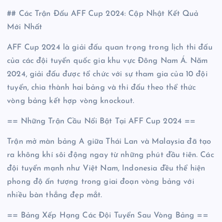
## Các Trận Đấu AFF Cup 2024: Cập Nhật Kết Quả
Mới Nhất
AFF Cup 2024 là giải đấu quan trọng trong lịch thi đấu
của các đội tuyển quốc gia khu vực Đông Nam Á. Năm
2024, giải đấu được tổ chức với sự tham gia của 10 đội
tuyển, chia thành hai bảng và thi đấu theo thể thức
vòng bảng kết hợp vòng knockout.
== Những Trận Cầu Nổi Bật Tại AFF Cup 2024 ==
Trận mở màn bảng A giữa Thái Lan và Malaysia đã tạo
ra không khí sôi động ngay từ những phút đầu tiên. Các
đội tuyển mạnh như Việt Nam, Indonesia đều thể hiện
phong độ ấn tượng trong giai đoạn vòng bảng với
nhiều bàn thắng đẹp mắt.
== Bảng Xếp Hạng Các Đội Tuyển Sau Vòng Bảng ==