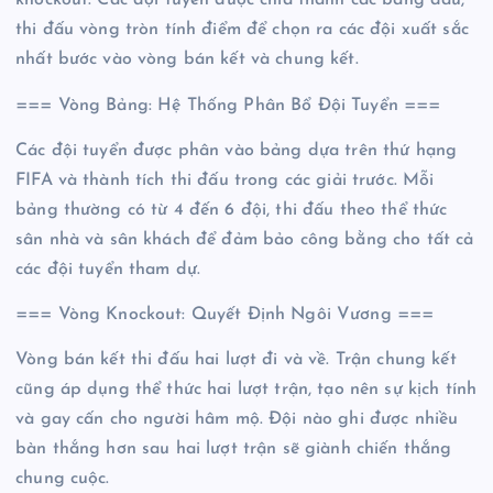
knockout. Các đội tuyển được chia thành các bảng đấu,
thi đấu vòng tròn tính điểm để chọn ra các đội xuất sắc
nhất bước vào vòng bán kết và chung kết.
=== Vòng Bảng: Hệ Thống Phân Bổ Đội Tuyển ===
Các đội tuyển được phân vào bảng dựa trên thứ hạng
FIFA và thành tích thi đấu trong các giải trước. Mỗi
bảng thường có từ 4 đến 6 đội, thi đấu theo thể thức
sân nhà và sân khách để đảm bảo công bằng cho tất cả
các đội tuyển tham dự.
=== Vòng Knockout: Quyết Định Ngôi Vương ===
Vòng bán kết thi đấu hai lượt đi và về. Trận chung kết
cũng áp dụng thể thức hai lượt trận, tạo nên sự kịch tính
và gay cấn cho người hâm mộ. Đội nào ghi được nhiều
bàn thắng hơn sau hai lượt trận sẽ giành chiến thắng
chung cuộc.