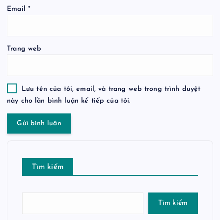
Email
*
Trang web
Lưu tên của tôi, email, và trang web trong trình duyệt
này cho lần bình luận kế tiếp của tôi.
Tìm kiếm
Tìm kiếm