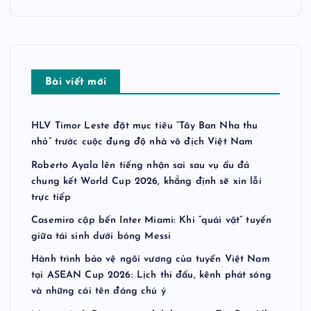
Bài viết mới
HLV Timor Leste đặt mục tiêu “Tây Ban Nha thu
nhỏ” trước cuộc đụng độ nhà vô địch Việt Nam
Roberto Ayala lên tiếng nhận sai sau vụ ẩu đả
chung kết World Cup 2026, khẳng định sẽ xin lỗi
trực tiếp
Casemiro cập bến Inter Miami: Khi “quái vật” tuyến
giữa tái sinh dưới bóng Messi
Hành trình bảo vệ ngôi vương của tuyển Việt Nam
tại ASEAN Cup 2026: Lịch thi đấu, kênh phát sóng
và những cái tên đáng chú ý