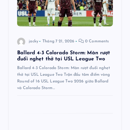
n
g
b
jacky
Tháng 7 21, 2026
0 Comments
à
Ballard 4-3 Colorado Storm: Màn rượt
đuổi nghẹt thở tại USL League Two
i
Ballard 4-3 Colorado Storm: Màn rượt đuổi nghẹt
v
thở tại USL League Two Trận đấu tâm điểm vòng
Round of 16 USL League Two 2026 giữa Ballard
và Colorado Storm…
i
ế
t