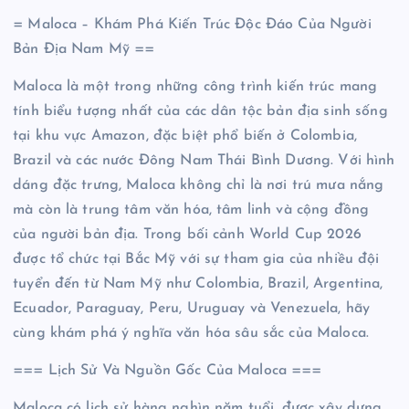
= Maloca – Khám Phá Kiến Trúc Độc Đáo Của Người
Bản Địa Nam Mỹ ==
Maloca là một trong những công trình kiến trúc mang
tính biểu tượng nhất của các dân tộc bản địa sinh sống
tại khu vực Amazon, đặc biệt phổ biến ở Colombia,
Brazil và các nước Đông Nam Thái Bình Dương. Với hình
dáng đặc trưng, Maloca không chỉ là nơi trú mưa nắng
mà còn là trung tâm văn hóa, tâm linh và cộng đồng
của người bản địa. Trong bối cảnh World Cup 2026
được tổ chức tại Bắc Mỹ với sự tham gia của nhiều đội
tuyển đến từ Nam Mỹ như Colombia, Brazil, Argentina,
Ecuador, Paraguay, Peru, Uruguay và Venezuela, hãy
cùng khám phá ý nghĩa văn hóa sâu sắc của Maloca.
=== Lịch Sử Và Nguồn Gốc Của Maloca ===
Maloca có lịch sử hàng nghìn năm tuổi, được xây dựng