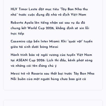
HLV Timor Leste đặt mục tiêu “Tây Ban Nha thu
nhỏ” trước cuộc đụng độ nhà vô địch Việt Nam
Roberto Ayala lên tiếng nhận sai sau vụ ẩu đả
chung kết World Cup 2026, khẳng định sẽ xin lỗi
trực tiếp
Casemiro cập bến Inter Miami: Khi “quái vật” tuyến
giữa tái sinh dưới bóng Messi
Hành trình bảo vệ ngôi vương của tuyển Việt Nam
tại ASEAN Cup 2026: Lịch thi đấu, kênh phát sóng
và những cái tên đáng chú ý
Messi trở về Rosario sau thất bại trước Tây Ban Nha:
Nỗi buồn của một người hùng chưa bao giờ cũ