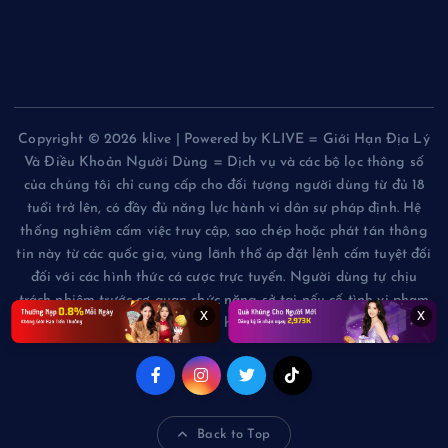
Copyright © 2026 klive | Powered by KLIVE = Giới Hạn Địa Lý
Và Điều Khoản Người Dùng = Dịch vụ và các bộ lọc thông số
của chúng tôi chỉ cung cấp cho đối tượng người dùng từ đủ 18
tuổi trở lên, có đầy đủ năng lực hành vi dân sự pháp định. Hệ
thống nghiêm cấm việc truy cập, sao chép hoặc phát tán thông
tin này từ các quốc gia, vùng lãnh thổ áp đặt lệnh cấm tuyệt đối
đối với các hình thức cá cược trực tuyến. Người dùng tự chịu
trách nhiệm trước cơ quan chức năng sở tại nếu cố tình vi phạm
x
x
các giới hạn này.
Back to Top