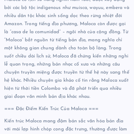
bởi các bộ tộc indigenous như muisca, wayuu, embera và
nhiều dân tộc khác sinh sống dọc theo rừng nhiệt đới
Amazon. Trong tiếng địa phương, Maloca còn được gọi
là “casa de la comunidad” – ngôi nhà của cộng đồng. Từ
“Maloca” bắt nguồn từ tiếng bản địa, mang nghĩa chỉ
một không gian chung dành cho toàn bộ làng. Trong
suốt chiều dài lịch sử, Maloca đã chứng kiến những nghi
lễ quan trọng, những bản nhạc cổ xưa và những câu
chuyện truyền miệng được truyền từ thế hệ này sang thế
hệ khác. Nhiều chuyên gia khảo cổ tin rằng Maloca xuất
hiện từ thời tiền Colombo và đã phát triển qua nhiều
giai đoạn văn minh bản địa khác nhau.
=== Đặc Điểm Kiến Trúc Của Maloca ===
Kiến trúc Maloca mang đậm bản sắc văn hóa bản địa
với mái lợp hình chóp cong đặc trưng, thường được làm