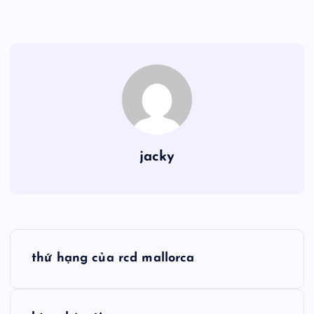
jacky
Đ
thứ hạng của rcd mallorca
i