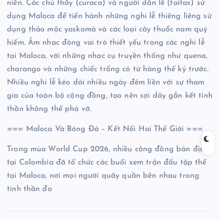
niên. Các chủ thầy (curaca) và người dẫn lễ (taitas) sử
dụng Maloca để tiến hành những nghi lễ thiêng liêng sử
dụng thảo mộc yaskomà và các loại cây thuốc nam quý
hiếm. Âm nhạc đóng vai trò thiết yếu trong các nghi lễ
tại Maloca, với những nhạc cụ truyền thống như quena,
charango và những chiếc trống có từ hàng thế kỷ trước.
Nhiều nghi lễ kéo dài nhiều ngày đêm liền với sự tham
gia của toàn bộ cộng đồng, tạo nên sợi dây gắn kết tinh
thần không thể phá vỡ.
=== Maloca Và Bóng Đá – Kết Nối Hai Thế Giới ===
Trong mùa World Cup 2026, nhiều cộng đồng bản địa
tại Colombia đã tổ chức các buổi xem trận đấu tập thể
tại Maloca, nơi mọi người quây quần bên nhau trong
tinh thần đo