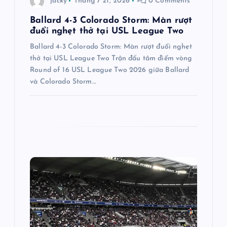
jacky
Tháng 7 21, 2026
0 Comments
v
Ballard 4-3 Colorado Storm: Màn rượt
đuổi nghẹt thở tại USL League Two
i
Ballard 4-3 Colorado Storm: Màn rượt đuổi nghẹt
thở tại USL League Two Trận đấu tâm điểm vòng
ế
Round of 16 USL League Two 2026 giữa Ballard
và Colorado Storm…
t