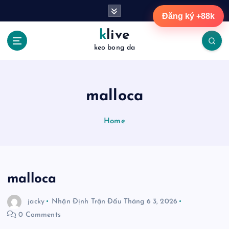
S
Đăng ký +88k
k
i
klive
p
keo bong da
t
o
c
o
malloca
n
t
Home
e
n
t
malloca
jacky
Nhận Định Trận Đấu
Tháng 6 3, 2026
0 Comments