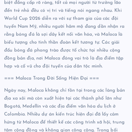
biệt đẳng cấp rõ ràng, tất cả mọi người từ trưởng lão
đến trẻ nhỏ đều có vị trí và tiếng nói ngang nhau. Khi
World Cup 2026 diễn ra với sự tham gia của các đội
tuyển Nam Mỹ, nhiều người hâm mộ đang dần nhận ra
rằng bóng đá là sợi dây kết nối văn hóa, và Maloca là
biểu tượng cho tinh thần đoàn kết tương tự. Các giải
đấu bóng đá phong trào được tổ chức tại nhiều cộng
đồng bản địa, nơi Maloca đóng vai trò là địa điểm tập
hợp và cổ vũ cho đội tuyển của dân tộc mình.
=== Maloca Trong Đời Sống Hiện Đại ===
Ngày nay, Maloca không chỉ tồn tại trong các làng bản
địa xa xôi mà còn xuất hiện tại các thành phố lớn như
Bogotá, Medellín và các địa điểm văn hóa du lịch ở
Colombia. Nhiều dự án kiến trúc hiện đại đã lấy cảm
hứng từ Maloca để thiết kế các công trình xã hội, trung
tâm cộng đồng và không gian công cộng. Trong bối