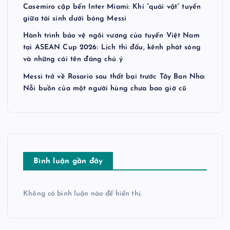
Casemiro cập bến Inter Miami: Khi “quái vật” tuyến
i
giữa tái sinh dưới bóng Messi
Hành trình bảo vệ ngôi vương của tuyển Việt Nam
v
tại ASEAN Cup 2026: Lịch thi đấu, kênh phát sóng
và những cái tên đáng chú ý
i
Messi trở về Rosario sau thất bại trước Tây Ban Nha:
Nỗi buồn của một người hùng chưa bao giờ cũ
ế
t
Bình luận gần đây
Không có bình luận nào để hiển thị.