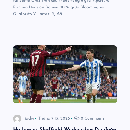
tại Santa Cruz Trận cầu thuộc vòng 8 giải Apertura
Primera División Bolivia 2026 giữa Blooming và
Gualberto Villarroel SJ đã…
jacky
Tháng 7 13, 2026
0 Comments
Hallam vs Sheffield Wednesday: Dự đoán