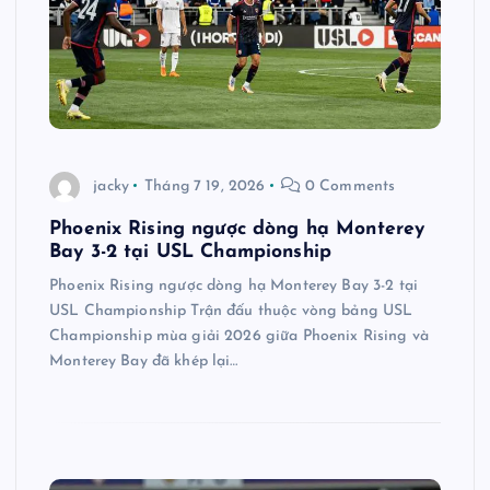
jacky
Tháng 7 19, 2026
0 Comments
Phoenix Rising ngược dòng hạ Monterey
Bay 3-2 tại USL Championship
Phoenix Rising ngược dòng hạ Monterey Bay 3-2 tại
USL Championship Trận đấu thuộc vòng bảng USL
Championship mùa giải 2026 giữa Phoenix Rising và
Monterey Bay đã khép lại…