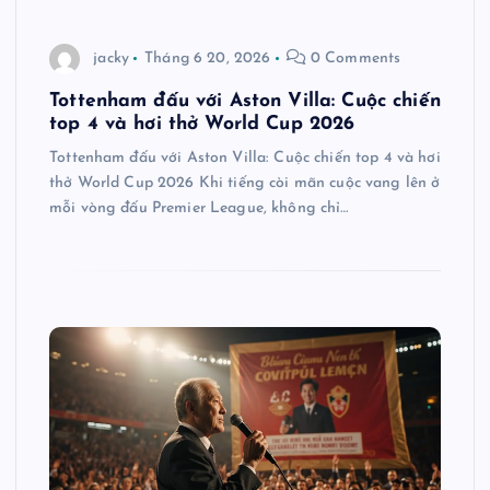
jacky
Tháng 6 20, 2026
0 Comments
Tottenham đấu với Aston Villa: Cuộc chiến
top 4 và hơi thở World Cup 2026
Tottenham đấu với Aston Villa: Cuộc chiến top 4 và hơi
thở World Cup 2026 Khi tiếng còi mãn cuộc vang lên ở
mỗi vòng đấu Premier League, không chỉ…