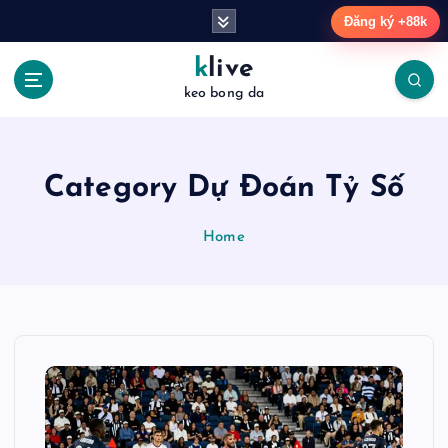
S
Đăng ký +88k
k
i
klive
p
keo bong da
t
o
c
o
Category Dự Đoán Tỷ Số
n
t
Home
e
n
t