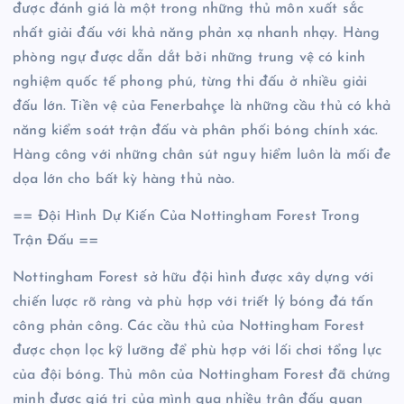
được đánh giá là một trong những thủ môn xuất sắc
nhất giải đấu với khả năng phản xạ nhanh nhạy. Hàng
phòng ngự được dẫn dắt bởi những trung vệ có kinh
nghiệm quốc tế phong phú, từng thi đấu ở nhiều giải
đấu lớn. Tiền vệ của Fenerbahçe là những cầu thủ có khả
năng kiểm soát trận đấu và phân phối bóng chính xác.
Hàng công với những chân sút nguy hiểm luôn là mối đe
dọa lớn cho bất kỳ hàng thủ nào.
== Đội Hình Dự Kiến Của Nottingham Forest Trong
Trận Đấu ==
Nottingham Forest sở hữu đội hình được xây dựng với
chiến lược rõ ràng và phù hợp với triết lý bóng đá tấn
công phản công. Các cầu thủ của Nottingham Forest
được chọn lọc kỹ lưỡng để phù hợp với lối chơi tổng lực
của đội bóng. Thủ môn của Nottingham Forest đã chứng
minh được giá trị của mình qua nhiều trận đấu quan