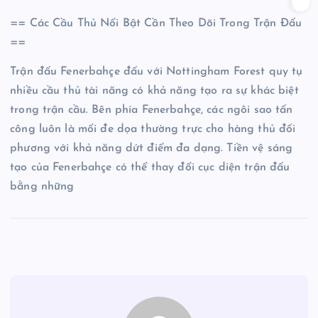
== Các Cầu Thủ Nổi Bật Cần Theo Dõi Trong Trận Đấu
==
Trận đấu Fenerbahçe đấu với Nottingham Forest quy tụ
nhiều cầu thủ tài năng có khả năng tạo ra sự khác biệt
trong trận cầu. Bên phía Fenerbahçe, các ngôi sao tấn
công luôn là mối đe dọa thường trực cho hàng thủ đối
phương với khả năng dứt điểm đa dạng. Tiền vệ sáng
tạo của Fenerbahçe có thể thay đổi cục diện trận đấu
bằng những