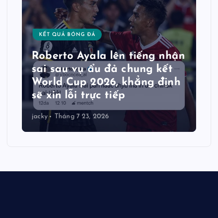
KẾT QUẢ BÓNG ĐÁ
Roberto Ayala lên tiếng nhận
sai sau vụ ẩu đả chung kết
World Cup 2026, khẳng định
sẽ xin lỗi trực tiếp
jacky
Tháng 7 23, 2026