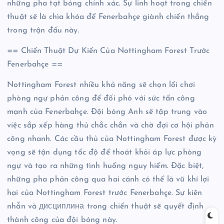
những pha tạt bóng chính xác. Sự linh hoạt trong chiến
thuật sẽ là chìa khóa để Fenerbahçe giành chiến thắng
trong trận đấu này.
== Chiến Thuật Dự Kiến Của Nottingham Forest Trước
Fenerbahçe ==
Nottingham Forest nhiều khả năng sẽ chọn lối chơi
phòng ngự phản công để đối phó với sức tấn công
mạnh của Fenerbahçe. Đội bóng Anh sẽ tập trung vào
việc sắp xếp hàng thủ chắc chắn và chờ đợi cơ hội phản
công nhanh. Các cầu thủ của Nottingham Forest được kỳ
vọng sẽ tận dụng tốc độ để thoát khỏi áp lực phòng
ngự và tạo ra những tình huống nguy hiểm. Đặc biệt,
những pha phản công qua hai cánh có thể là vũ khí lợi
hại của Nottingham Forest trước Fenerbahçe. Sự kiên
nhẫn và дисциплина trong chiến thuật sẽ quyết định
thành công của đội bóng này.