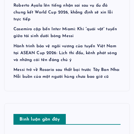
Roberto Ayala lên tiếng nhận sai sau vụ ẩu đả
chung kết World Cup 2026, khẳng định sẽ xin lỗi
trực tiếp
Casemiro cập bến Inter Miami: Khi “quái vật” tuyến
giữa tái sinh dưới bóng Messi
Hành trình bảo vệ ngôi vương của tuyển Việt Nam
tại ASEAN Cup 2026: Lịch thi đấu, kênh phát sóng
và những cái tên đáng chú ý
Messi trở về Rosario sau thất bại trước Tây Ban Nha:
Nỗi buồn của một người hùng chưa bao giờ cũ
Bình luận gần đây