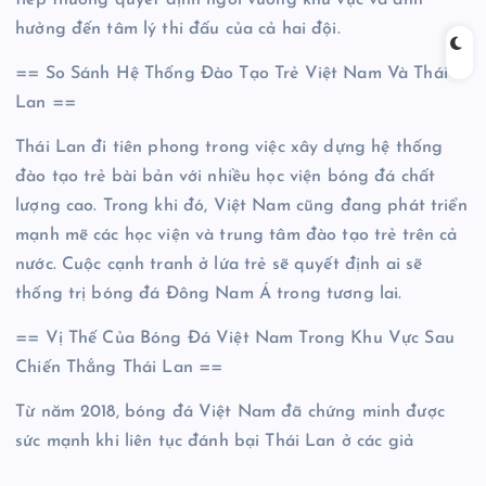
hưởng đến tâm lý thi đấu của cả hai đội.
== So Sánh Hệ Thống Đào Tạo Trẻ Việt Nam Và Thái
Lan ==
Thái Lan đi tiên phong trong việc xây dựng hệ thống
đào tạo trẻ bài bản với nhiều học viện bóng đá chất
lượng cao. Trong khi đó, Việt Nam cũng đang phát triển
mạnh mẽ các học viện và trung tâm đào tạo trẻ trên cả
nước. Cuộc cạnh tranh ở lứa trẻ sẽ quyết định ai sẽ
thống trị bóng đá Đông Nam Á trong tương lai.
== Vị Thế Của Bóng Đá Việt Nam Trong Khu Vực Sau
Chiến Thắng Thái Lan ==
Từ năm 2018, bóng đá Việt Nam đã chứng minh được
sức mạnh khi liên tục đánh bại Thái Lan ở các giả