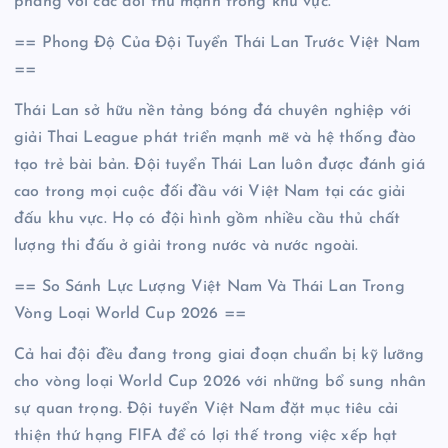
phẳng với các đối thủ mạnh trong khu vực.
== Phong Độ Của Đội Tuyển Thái Lan Trước Việt Nam
==
Thái Lan sở hữu nền tảng bóng đá chuyên nghiệp với
giải Thai League phát triển mạnh mẽ và hệ thống đào
tạo trẻ bài bản. Đội tuyển Thái Lan luôn được đánh giá
cao trong mọi cuộc đối đầu với Việt Nam tại các giải
đấu khu vực. Họ có đội hình gồm nhiều cầu thủ chất
lượng thi đấu ở giải trong nước và nước ngoài.
== So Sánh Lực Lượng Việt Nam Và Thái Lan Trong
Vòng Loại World Cup 2026 ==
Cả hai đội đều đang trong giai đoạn chuẩn bị kỹ lưỡng
cho vòng loại World Cup 2026 với những bổ sung nhân
sự quan trọng. Đội tuyển Việt Nam đặt mục tiêu cải
thiện thứ hạng FIFA để có lợi thế trong việc xếp hạt