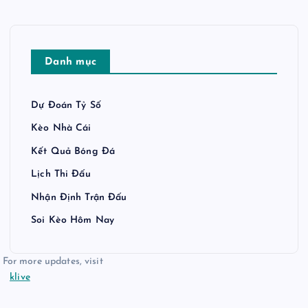
Danh mục
Dự Đoán Tỷ Số
Kèo Nhà Cái
Kết Quả Bóng Đá
Lịch Thi Đấu
Nhận Định Trận Đấu
Soi Kèo Hôm Nay
For more updates, visit
klive