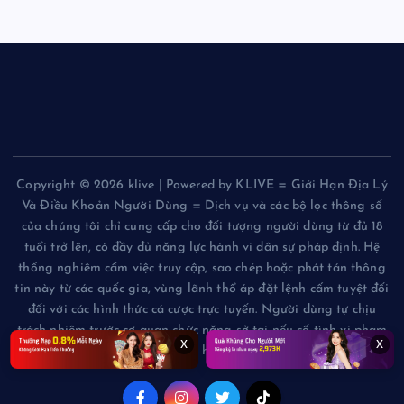
Copyright © 2026 klive | Powered by KLIVE = Giới Hạn Địa Lý
Và Điều Khoản Người Dùng = Dịch vụ và các bộ lọc thông số
của chúng tôi chỉ cung cấp cho đối tượng người dùng từ đủ 18
tuổi trở lên, có đầy đủ năng lực hành vi dân sự pháp định. Hệ
thống nghiêm cấm việc truy cập, sao chép hoặc phát tán thông
tin này từ các quốc gia, vùng lãnh thổ áp đặt lệnh cấm tuyệt đối
đối với các hình thức cá cược trực tuyến. Người dùng tự chịu
trách nhiệm trước cơ quan chức năng sở tại nếu cố tình vi phạm
x
x
các giới hạn này.