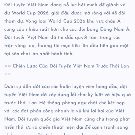
Đội tuyển Việt Nam đang nỗ lực hết mình để giành vé
dự World Cup 2026, giải đấu được mở rộng với 48 đội
tham dự. Vòng loại World Cup 2026 khu vực châu Á
cung cấp nhiều suất hơn cho các đội bóng Đông Nam Á.
Đội tuyển Việt Nam đã thi đấu quyết tâm trong các
trận vòng loại, hướng tới mục tiêu lần đầu tiên góp mặt
tại sân chơi lớn nhất hành tinh.
== Chiến Lược Của Đội Tuyển Việt Nam Trước Thái Lan
==
Dưới sự dẫn dắt của các huấn luyện viên hàng đầu, đội
tuyển Việt Nam đã xây dựng lối chơi kỷ luật và hiệu quả
trước Thái Lan. Hệ thống phòng ngự chặt chẽ kết hợp
với các đợt phản công nhanh là vũ khí lợi hại của Việt
Nam. Đội tuyển quốc gia Việt Nam cũng chú trọng phát
triển thể lực và chiến thuật hiện đại để cạnh tranh sòng