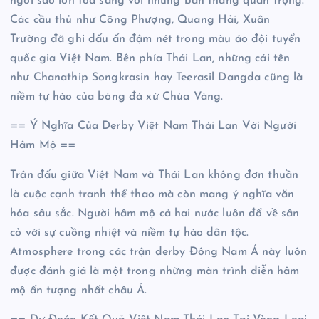
ngôi sao lớn tỏa sáng với những bàn thắng quan trọng.
Các cầu thủ như Công Phượng, Quang Hải, Xuân
Trường đã ghi dấu ấn đậm nét trong màu áo đội tuyển
quốc gia Việt Nam. Bên phía Thái Lan, những cái tên
như Chanathip Songkrasin hay Teerasil Dangda cũng là
niềm tự hào của bóng đá xứ Chùa Vàng.
== Ý Nghĩa Của Derby Việt Nam Thái Lan Với Người
Hâm Mộ ==
Trận đấu giữa Việt Nam và Thái Lan không đơn thuần
là cuộc cạnh tranh thể thao mà còn mang ý nghĩa văn
hóa sâu sắc. Người hâm mộ cả hai nước luôn đổ về sân
cỏ với sự cuồng nhiệt và niềm tự hào dân tộc.
Atmosphere trong các trận derby Đông Nam Á này luôn
được đánh giá là một trong những màn trình diễn hâm
mộ ấn tượng nhất châu Á.