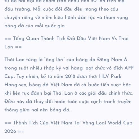
từ đó hai đội đã chạm trán nhau hơn 50 lần trên mọi
đấu trường. Mỗi cuộc đối đầu đều mang theo câu
chuyện riêng về niềm kiêu hãnh dân tộc và tham vọng
bóng đá của mỗi quốc gia.
== Tổng Quan Thành Tích Đối Đầu Việt Nam Vs Thái
Lan ==
Thái Lan từng là “ông lớn” của bóng đá Đông Nam Á
trong suốt nhiều thập kỷ với hàng loạt chức vô địch AFF
Cup. Tuy nhiên, kể từ năm 2018 dưới thời HLV Park
Hang-seo, bóng đá Việt Nam đã có bước tiến vượt bậc
khi liên tục đánh bại Thái Lan ở các giải đấu chính thức.
Điều này đã thay đổi hoàn toàn cuộc cạnh tranh truyền
thống giữa hai nền bóng đá.
== Thành Tích Của Việt Nam Tại Vòng Loại World Cup
2026 ==