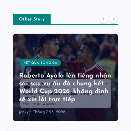
Other Story
KẾT QUẢ BÓNG ĐÁ
Roberto Ayala lên tiếng nhận
sai sau vụ ẩu đả chung kết
World Cup 2026, khẳng định
sẽ xin lỗi trực tiếp
jacky
Tháng 7 23, 2026