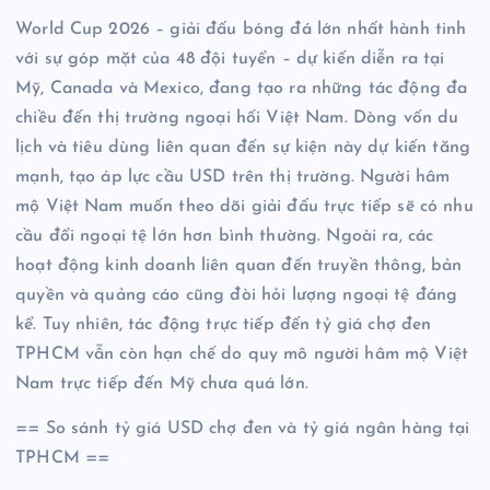
World Cup 2026 – giải đấu bóng đá lớn nhất hành tinh
với sự góp mặt của 48 đội tuyển – dự kiến diễn ra tại
Mỹ, Canada và Mexico, đang tạo ra những tác động đa
chiều đến thị trường ngoại hối Việt Nam. Dòng vốn du
lịch và tiêu dùng liên quan đến sự kiện này dự kiến tăng
mạnh, tạo áp lực cầu USD trên thị trường. Người hâm
mộ Việt Nam muốn theo dõi giải đấu trực tiếp sẽ có nhu
cầu đổi ngoại tệ lớn hơn bình thường. Ngoài ra, các
hoạt động kinh doanh liên quan đến truyền thông, bản
quyền và quảng cáo cũng đòi hỏi lượng ngoại tệ đáng
kể. Tuy nhiên, tác động trực tiếp đến tỷ giá chợ đen
TPHCM vẫn còn hạn chế do quy mô người hâm mộ Việt
Nam trực tiếp đến Mỹ chưa quá lớn.
== So sánh tỷ giá USD chợ đen và tỷ giá ngân hàng tại
TPHCM ==