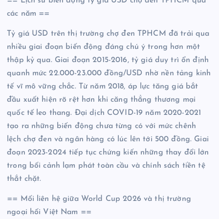
== Lịch sử biến động tỷ giá USD chợ đen TPHCM qua
các năm ==
Tỷ giá USD trên thị trường chợ đen TPHCM đã trải qua
nhiều giai đoạn biến động đáng chú ý trong hơn một
thập kỷ qua. Giai đoạn 2015-2016, tỷ giá duy trì ổn định
quanh mức 22.000-23.000 đồng/USD nhờ nền tảng kinh
tế vĩ mô vững chắc. Từ năm 2018, áp lực tăng giá bắt
đầu xuất hiện rõ rệt hơn khi căng thẳng thương mại
quốc tế leo thang. Đại dịch COVID-19 năm 2020-2021
tạo ra những biến động chưa từng có với mức chênh
lệch chợ đen và ngân hàng có lúc lên tới 500 đồng. Giai
đoạn 2023-2024 tiếp tục chứng kiến những thay đổi lớn
trong bối cảnh lạm phát toàn cầu và chính sách tiền tệ
thắt chặt.
== Mối liên hệ giữa World Cup 2026 và thị trường
ngoại hối Việt Nam ==