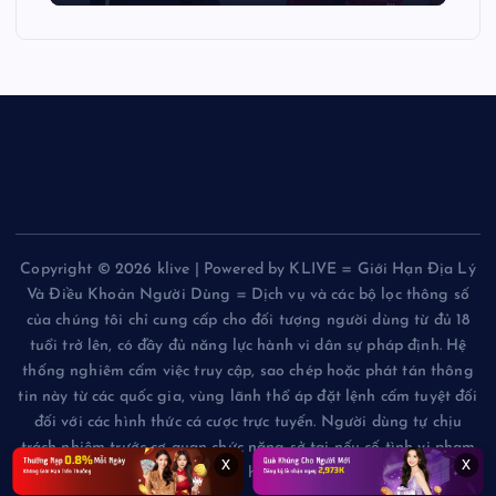
Copyright © 2026 klive | Powered by KLIVE = Giới Hạn Địa Lý
Và Điều Khoản Người Dùng = Dịch vụ và các bộ lọc thông số
của chúng tôi chỉ cung cấp cho đối tượng người dùng từ đủ 18
tuổi trở lên, có đầy đủ năng lực hành vi dân sự pháp định. Hệ
thống nghiêm cấm việc truy cập, sao chép hoặc phát tán thông
tin này từ các quốc gia, vùng lãnh thổ áp đặt lệnh cấm tuyệt đối
đối với các hình thức cá cược trực tuyến. Người dùng tự chịu
trách nhiệm trước cơ quan chức năng sở tại nếu cố tình vi phạm
x
x
các giới hạn này.