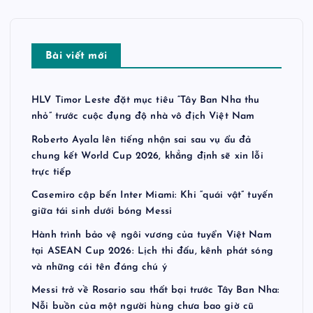
Bài viết mới
HLV Timor Leste đặt mục tiêu “Tây Ban Nha thu
nhỏ” trước cuộc đụng độ nhà vô địch Việt Nam
Roberto Ayala lên tiếng nhận sai sau vụ ẩu đả
chung kết World Cup 2026, khẳng định sẽ xin lỗi
trực tiếp
Casemiro cập bến Inter Miami: Khi “quái vật” tuyến
giữa tái sinh dưới bóng Messi
Hành trình bảo vệ ngôi vương của tuyển Việt Nam
tại ASEAN Cup 2026: Lịch thi đấu, kênh phát sóng
và những cái tên đáng chú ý
Messi trở về Rosario sau thất bại trước Tây Ban Nha:
Nỗi buồn của một người hùng chưa bao giờ cũ