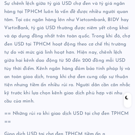
Sự chênh lệch giữa tỷ giá USD chợ đen và tỷ giá ngân
hàng tại TPHCM luôn là vấn đề được nhiều người quan
tâm. Tại các ngân hàng lớn như Vietcombank, BIDV hay
VietinBank, tỷ giá USD thường được niêm yết công khai
và áp dụng đồng nhất trên toàn quốc. Trong khi đó, chợ
đen USD tại TPHCM hoạt động theo cơ chế thị trường
tự do với mức giá linh hoạt hơn. Hiện nay, chênh lệch
giữa hai kênh dao động từ 50 đến 200 đồng mỗi USD
tùy thời điểm. Kênh ngân hàng đảm bảo tính pháp lý và
an toàn giao dịch, trong khi chợ đen cung cấp sự thuận
tiện nhưng tiềm ẩn nhiều rủi ro. Người dân cần cân nhắc
kỹ trước khi lựa chọn kênh giao dịch phù hợp với nhu
cầu của mình.
== Những rủi ro khi giao dịch USD tại chợ đen TPHCM
==
Giao dịch USD tại chợ đen TPHCM tiềm ẩn n