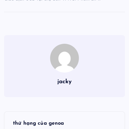
jacky
Đ
thứ hạng của genoa