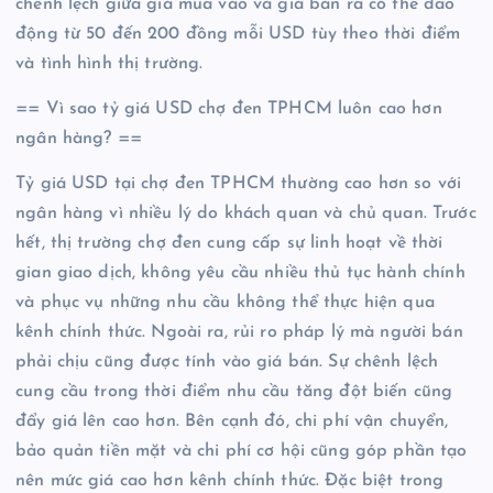
chênh lệch giữa giá mua vào và giá bán ra có thể dao
động từ 50 đến 200 đồng mỗi USD tùy theo thời điểm
và tình hình thị trường.
== Vì sao tỷ giá USD chợ đen TPHCM luôn cao hơn
ngân hàng? ==
Tỷ giá USD tại chợ đen TPHCM thường cao hơn so với
ngân hàng vì nhiều lý do khách quan và chủ quan. Trước
hết, thị trường chợ đen cung cấp sự linh hoạt về thời
gian giao dịch, không yêu cầu nhiều thủ tục hành chính
và phục vụ những nhu cầu không thể thực hiện qua
kênh chính thức. Ngoài ra, rủi ro pháp lý mà người bán
phải chịu cũng được tính vào giá bán. Sự chênh lệch
cung cầu trong thời điểm nhu cầu tăng đột biến cũng
đẩy giá lên cao hơn. Bên cạnh đó, chi phí vận chuyển,
bảo quản tiền mặt và chi phí cơ hội cũng góp phần tạo
nên mức giá cao hơn kênh chính thức. Đặc biệt trong