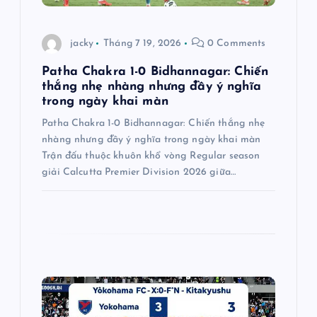
à
i
jacky
Tháng 7 19, 2026
0 Comments
v
Patha Chakra 1-0 Bidhannagar: Chiến
thắng nhẹ nhàng nhưng đầy ý nghĩa
i
trong ngày khai màn
Patha Chakra 1-0 Bidhannagar: Chiến thắng nhẹ
ế
nhàng nhưng đầy ý nghĩa trong ngày khai màn
Trận đấu thuộc khuôn khổ vòng Regular season
t
giải Calcutta Premier Division 2026 giữa…