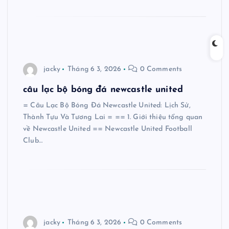
jacky
Tháng 6 3, 2026
0 Comments
câu lạc bộ bóng đá newcastle united
= Câu Lạc Bộ Bóng Đá Newcastle United: Lịch Sử,
Thành Tựu Và Tương Lai = == 1. Giới thiệu tổng quan
về Newcastle United == Newcastle United Football
Club…
jacky
Tháng 6 3, 2026
0 Comments