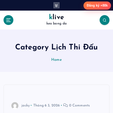
S
Đăng ký +88k
k
i
klive
p
keo bong da
t
o
c
o
Category Lịch Thi Đấu
n
t
Home
e
n
t
jacky
Tháng 6 3, 2026
0 Comments