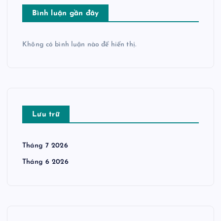
Bình luận gần đây
Không có bình luận nào để hiển thị.
Lưu trữ
Tháng 7 2026
Tháng 6 2026