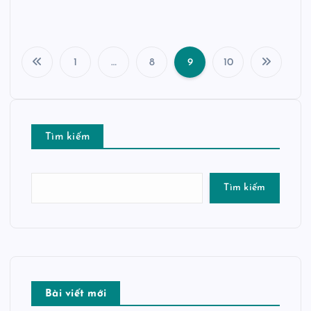
1
…
8
9
10
P
h
Tìm kiếm
â
n
Tìm kiếm
t
r
a
Bài viết mới