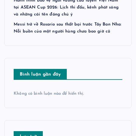
Hành trình bảo vệ ngôi vương của tuyển Việt Nam
tại ASEAN Cup 2026: Lịch thi đấu, kênh phát sóng
và những cái tên đáng chú ý
Messi trở về Rosario sau thất bại trước Tây Ban Nha:
Nỗi buồn của một người hùng chưa bao giờ cũ
Bình luận gần đây
Không có bình luận nào để hiển thị.