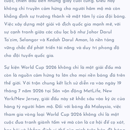
cuộc, chiến đấu đến những giây cuối cùng. Điều này
không chỉ truyền cảm hứng cho người hâm mộ mà còn
khẳng định sự trưởng thành về mặt tâm lý của đội bóng.
Việc xây dựng một giải vô địch quốc gia mạnh mẽ, với
sự cạnh tranh giữa các câu lạc bộ như Johor Darul
Ta’zim, Selangor và Kedah Darul Aman, là nền tảng
vững chắc để phát triển tài năng và duy trì phong độ
cho đội tuyển quốc gia.
Sự kiện World Cup 2026 không chỉ là một giải đấu mà
còn là nguồn cảm hứng to lớn cho mọi nền bóng đá trên
thế giới. Với trận chung kết lịch sử diễn ra vào ngày 19
tháng 7 năm 2026 tại Sân vận động MetLife, New
York/New Jersey, giải đấu này sẽ khắc sâu vào ký ức của
hàng tỷ người hâm mộ. Đối với bóng đá Malaysia, việc
tham gia vòng loại World Cup 2026 không chỉ là một
cuộc đua tranh giành tấm vé mà còn là cơ hội để cọ xát,