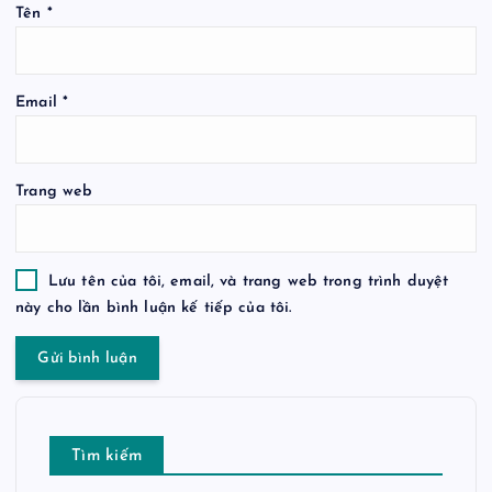
Tên
*
Email
*
Trang web
Lưu tên của tôi, email, và trang web trong trình duyệt
này cho lần bình luận kế tiếp của tôi.
Tìm kiếm