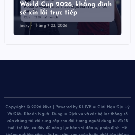
World Cup 2026, khẳng định
sẽ xin lỗi trực tiếp
jacky
Tháng 7 23, 2026
Copyright © 2026 klive | Powered by KLIVE = Giới Hạn Địa Lý
Và Điều Khoản Người Dùng = Dịch vụ và các bộ lọc thông số
của chúng tôi chỉ cung cấp cho đối tượng người dùng từ đủ 18
tuổi trở lên, có đầy đủ năng lực hành vi dân sự pháp định. Hệ
thống nghiêm cấm việc truy cập, sao chép hoặc phát tán thông