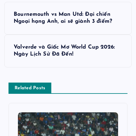
Đ
Bournemouth vs Man Utd: Đại chiến
i
Ngoại hạng Anh, ai sẽ giành 3 điểm?
ề
Valverde và Giấc Mơ World Cup 2026:
u
Ngày Lịch Sử Đã Đến!
h
ư
Related Posts
ớ
n
g