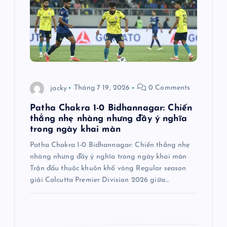
b
à
i
v
jacky
Tháng 7 19, 2026
0 Comments
i
Patha Chakra 1-0 Bidhannagar: Chiến
thắng nhẹ nhàng nhưng đầy ý nghĩa
ế
trong ngày khai màn
Patha Chakra 1-0 Bidhannagar: Chiến thắng nhẹ
t
nhàng nhưng đầy ý nghĩa trong ngày khai màn
Trận đấu thuộc khuôn khổ vòng Regular season
giải Calcutta Premier Division 2026 giữa…