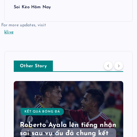
Soi Kèo Hôm Nay
For more updates, visit
klive
Other Story
KẾT QUẢ BÓNG ĐÁ
Roberto Ayala lên tiếng nhận
sai sau vụ ẩu đả chung kết