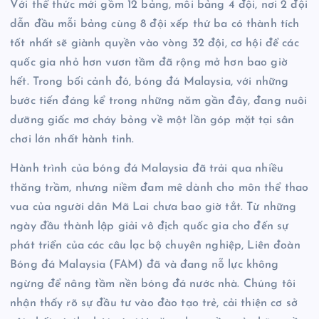
Với thể thức mới gồm 12 bảng, mỗi bảng 4 đội, nơi 2 đội
dẫn đầu mỗi bảng cùng 8 đội xếp thứ ba có thành tích
tốt nhất sẽ giành quyền vào vòng 32 đội, cơ hội để các
quốc gia nhỏ hơn vươn tầm đã rộng mở hơn bao giờ
hết. Trong bối cảnh đó, bóng đá Malaysia, với những
bước tiến đáng kể trong những năm gần đây, đang nuôi
dưỡng giấc mơ cháy bỏng về một lần góp mặt tại sân
chơi lớn nhất hành tinh.
Hành trình của bóng đá Malaysia đã trải qua nhiều
thăng trầm, nhưng niềm đam mê dành cho môn thể thao
vua của người dân Mã Lai chưa bao giờ tắt. Từ những
ngày đầu thành lập giải vô địch quốc gia cho đến sự
phát triển của các câu lạc bộ chuyên nghiệp, Liên đoàn
Bóng đá Malaysia (FAM) đã và đang nỗ lực không
ngừng để nâng tầm nền bóng đá nước nhà. Chúng tôi
nhận thấy rõ sự đầu tư vào đào tạo trẻ, cải thiện cơ sở