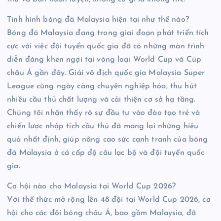
Tình hình bóng đá Malaysia hiện tại như thế nào?
Bóng đá Malaysia đang trong giai đoạn phát triển tích
cực với việc đội tuyển quốc gia đã có những màn trình
diễn đáng khen ngợi tại vòng loại World Cup và Cúp
châu Á gần đây. Giải vô địch quốc gia Malaysia Super
League cũng ngày càng chuyên nghiệp hóa, thu hút
nhiều cầu thủ chất lượng và cải thiện cơ sở hạ tầng.
Chúng tôi nhận thấy rõ sự đầu tư vào đào tạo trẻ và
chiến lược nhập tịch cầu thủ đã mang lại những hiệu
quả nhất định, giúp nâng cao sức cạnh tranh của bóng
đá Malaysia ở cả cấp độ câu lạc bộ và đội tuyển quốc
gia.
Cơ hội nào cho Malaysia tại World Cup 2026?
Với thể thức mở rộng lên 48 đội tại World Cup 2026, cơ
hội cho các đội bóng châu Á, bao gồm Malaysia, đã