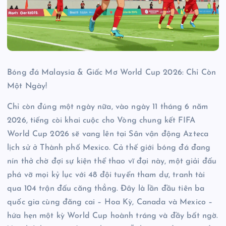
Bóng đá Malaysia & Giấc Mơ World Cup 2026: Chỉ Còn
Một Ngày!
Chỉ còn đúng một ngày nữa, vào ngày 11 tháng 6 năm
2026, tiếng còi khai cuộc cho Vòng chung kết FIFA
World Cup 2026 sẽ vang lên tại Sân vận động Azteca
lịch sử ở Thành phố Mexico. Cả thế giới bóng đá đang
nín thở chờ đợi sự kiện thể thao vĩ đại này, một giải đấu
phá vỡ mọi kỷ lục với 48 đội tuyển tham dự, tranh tài
qua 104 trận đấu căng thẳng. Đây là lần đầu tiên ba
quốc gia cùng đăng cai – Hoa Kỳ, Canada và Mexico –
hứa hẹn một kỳ World Cup hoành tráng và đầy bất ngờ.