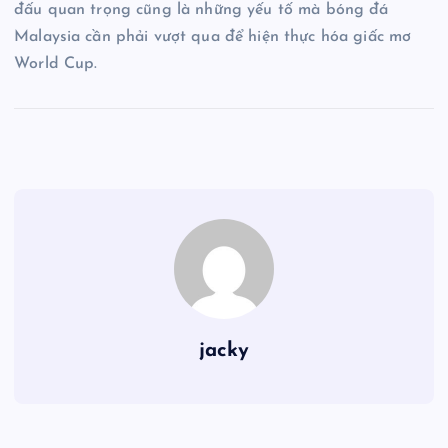
đấu quan trọng cũng là những yếu tố mà bóng đá
Malaysia cần phải vượt qua để hiện thực hóa giấc mơ
World Cup.
jacky