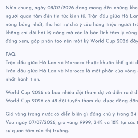
Nhìn chung, ngày 08/07/2026 đang mang đến những kho
người quan tâm đến tin tức kinh tế. Trận đấu giữa Hà La
nóng bỏng nhất, thu hút sự chú ý của hàng triệu người trên
không chỉ đòi hỏi kỹ năng mà còn là bản lĩnh tâm lý vững
đáng xem, góp phần tạo nên một kỳ World Cup 2026 đầy
FAQ:
Trận đấu giữa Hà Lan và Morocco thuộc khuôn khổ giải 
Trận đấu giữa Hà Lan và Morocco là một phần của vòng đấ
nhất hành tinh.
World Cup 2026 có bao nhiêu đội tham dự và diễn ra ở 
World Cup 2026 có 48 đội tuyển tham dự, được đồng đăn
Giá vàng trong nước có diễn biến gì đáng chú ý trong 24
Vào ngày 07/07/2026, giá vàng 9999, 24K và 18K tại các 
sự quan tâm của thị trường.