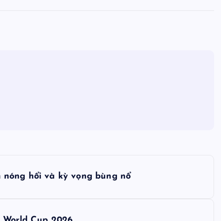
 nóng hổi và kỳ vọng bùng nổ
t World Cup 2026