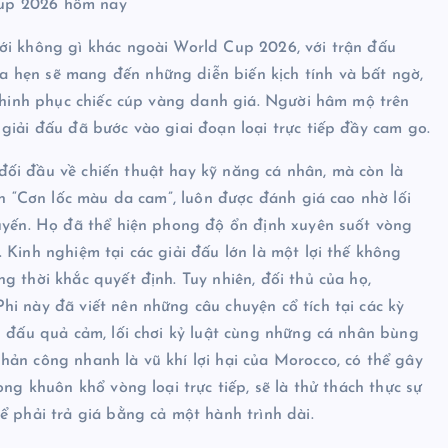
Cup 2026 hôm nay
ới không gì khác ngoài World Cup 2026, với trận đấu
 hẹn sẽ mang đến những diễn biến kịch tính và bất ngờ,
 chinh phục chiếc cúp vàng danh giá. Người hâm mộ trên
giải đấu đã bước vào giai đoạn loại trực tiếp đầy cam go.
ối đầu về chiến thuật hay kỹ năng cá nhân, mà còn là
nh “Cơn lốc màu da cam”, luôn được đánh giá cao nhờ lối
tuyến. Họ đã thể hiện phong độ ổn định xuyên suốt vòng
 Kinh nghiệm tại các giải đấu lớn là một lợi thế không
g thời khắc quyết định. Tuy nhiên, đối thủ của họ,
i này đã viết nên những câu chuyện cổ tích tại các kỳ
n đấu quả cảm, lối chơi kỷ luật cùng những cá nhân bùng
hản công nhanh là vũ khí lợi hại của Morocco, có thể gây
ng khuôn khổ vòng loại trực tiếp, sẽ là thử thách thực sự
ể phải trả giá bằng cả một hành trình dài.