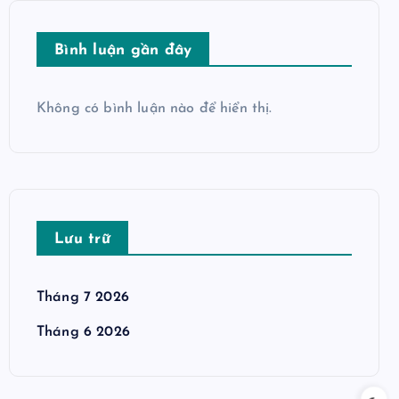
Bình luận gần đây
Không có bình luận nào để hiển thị.
Lưu trữ
Tháng 7 2026
Tháng 6 2026