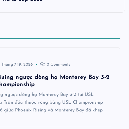
Tháng 7 19, 2026
0 Comments
ising ngược dòng hạ Monterey Bay 3-2
Championship
ng ngược dòng hạ Monterey Bay 3-2 tại USL
p Trận đấu thuộc vòng bảng USL Championship
6 giữa Phoenix Rising và Monterey Bay đã khép