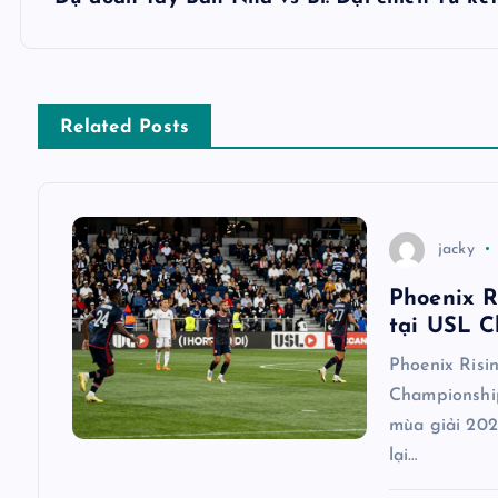
ề
u
h
Related Posts
ư
ớ
jacky
Phoenix R
n
tại USL 
g
Phoenix Risi
Championshi
b
mùa giải 202
lại…