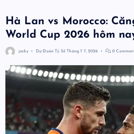
Hà Lan vs Morocco: Căn
World Cup 2026 hôm na
jacky
Dự Đoán Tỷ Số
Tháng 7 7, 2026
0 Commen