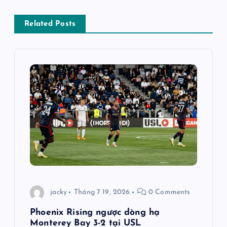
ư
ớ
Related Posts
n
g
b
à
i
v
jacky
Tháng 7 19, 2026
0 Comments
i
Phoenix Rising ngược dòng hạ
Monterey Bay 3-2 tại USL