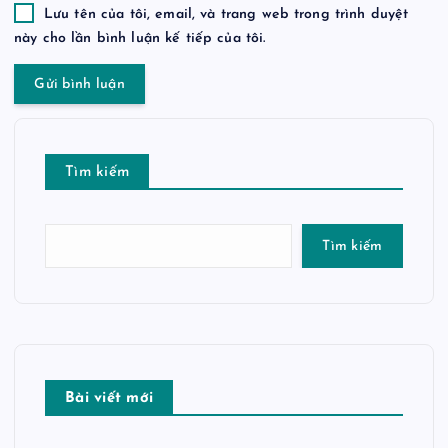
Lưu tên của tôi, email, và trang web trong trình duyệt
này cho lần bình luận kế tiếp của tôi.
Tìm kiếm
Tìm kiếm
Bài viết mới