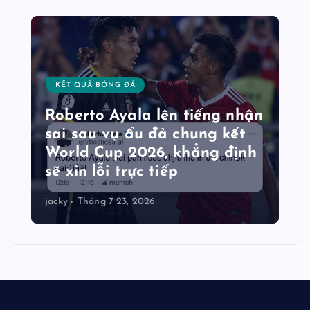
KẾT QUẢ BÓNG ĐÁ
Roberto Ayala lên tiếng nhận
sai sau vụ ẩu đả chung kết
World Cup 2026, khẳng định
sẽ xin lỗi trực tiếp
jacky
Tháng 7 23, 2026