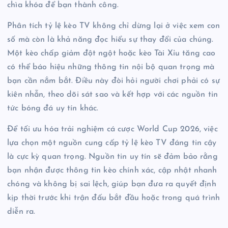
chìa khóa để bạn thành công.
Phân tích tỷ lệ kèo TV không chỉ dừng lại ở việc xem con
số mà còn là khả năng đọc hiểu sự thay đổi của chúng.
Một kèo chấp giảm đột ngột hoặc kèo Tài Xỉu tăng cao
có thể báo hiệu những thông tin nội bộ quan trọng mà
bạn cần nắm bắt. Điều này đòi hỏi người chơi phải có sự
kiên nhẫn, theo dõi sát sao và kết hợp với các nguồn tin
tức bóng đá uy tín khác.
Để tối ưu hóa trải nghiệm cá cược World Cup 2026, việc
lựa chọn một nguồn cung cấp tỷ lệ kèo TV đáng tin cậy
là cực kỳ quan trọng. Nguồn tin uy tín sẽ đảm bảo rằng
bạn nhận được thông tin kèo chính xác, cập nhật nhanh
chóng và không bị sai lệch, giúp bạn đưa ra quyết định
kịp thời trước khi trận đấu bắt đầu hoặc trong quá trình
diễn ra.