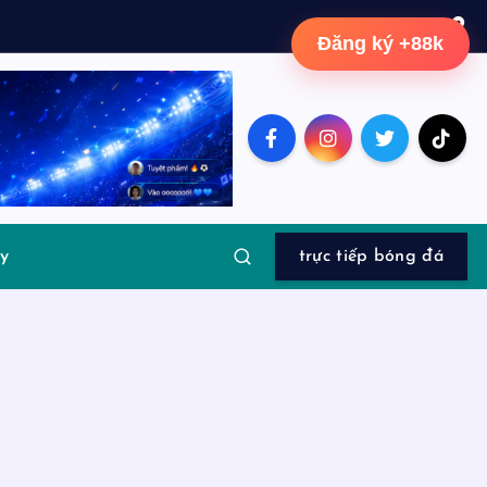
Đăng ký +88k
y
trực tiếp bóng đá