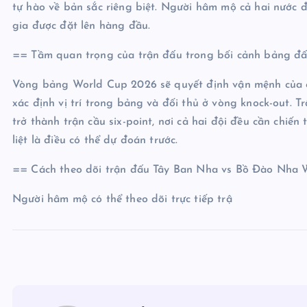
tự hào về bản sắc riêng biệt. Người hâm mộ cả hai nước
gia được đặt lên hàng đầu.
== Tầm quan trọng của trận đấu trong bối cảnh bảng 
Vòng bảng World Cup 2026 sẽ quyết định vận mệnh của cả
xác định vị trí trong bảng và đối thủ ở vòng knock-out. 
trở thành trận cầu six-point, nơi cả hai đội đều cần chiến
liệt là điều có thể dự đoán trước.
== Cách theo dõi trận đấu Tây Ban Nha vs Bồ Đào Nha
Người hâm mộ có thể theo dõi trực tiếp trậ