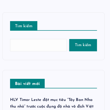
Tìm kiếm
Tìm kiếm
Bài viết mới
HLV Timor Leste đặt mục tiêu “Tây Ban Nha
thu nhỏ” trước cuộc đụng độ nhà vô địch Việt