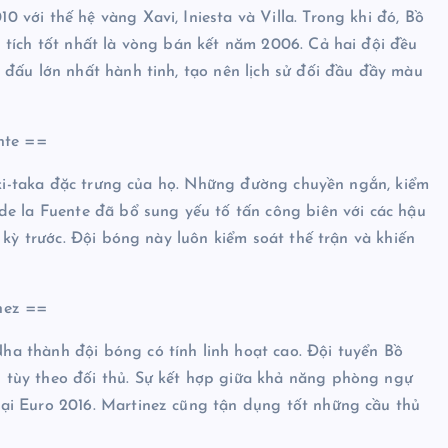
với thế hệ vàng Xavi, Iniesta và Villa. Trong khi đó, Bồ
 tích tốt nhất là vòng bán kết năm 2006. Cả hai đội đều
 đấu lớn nhất hành tinh, tạo nên lịch sử đối đầu đầy màu
nte ==
tiki-taka đặc trưng của họ. Những đường chuyền ngắn, kiểm
de la Fuente đã bổ sung yếu tố tấn công biên với các hậu
 kỳ trước. Đội bóng này luôn kiểm soát thế trận và khiến
nez ==
a thành đội bóng có tính linh hoạt cao. Đội tuyển Bồ
tùy theo đối thủ. Sự kết hợp giữa khả năng phòng ngự
ại Euro 2016. Martinez cũng tận dụng tốt những cầu thủ