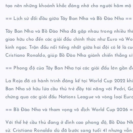
tạo nên những khoảnh khắc đáng nhớ cho người hâm mộ 
== Lịch sử đối đầu giữa Tây Ban Nha và Bồ Đào Nha ==
Tây Ban Nha và Bồ Đào Nha đã gặp nhau trong nhiều thập
giao hữu cho đến các giải đấu chính thức như Euro và Wo
kinh ngạc. Trận đấu nổi tiếng nhất giữa hai đội có lẽ là 
Cristiano Ronaldo, giúp Bồ Đào Nha giành chiến thắng sít
== Phong độ của Tây Ban Nha tại các giải đấu lớn gần 
La Roja đã có hành trình đáng kể tại World Cup 2022 kh
Ban Nha sở hữu lứa cầu thủ trẻ đầy tài năng với Pedri, G
chứng qua các giải đấu Nations League và vòng loại Euro,
== Bồ Đào Nha và tham vọng vô địch World Cup 2026 
Với thế hệ cầu thủ đang ở đỉnh cao phong độ, Bồ Đào Nh
sử. Cristiano Ronaldo dù đã bước sang tuổi 41 nhưng vẫn