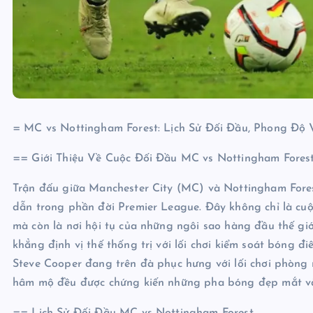
= MC vs Nottingham Forest: Lịch Sử Đối Đầu, Phong Độ
== Giới Thiệu Về Cuộc Đối Đầu MC vs Nottingham Fores
Trận đấu giữa Manchester City (MC) và Nottingham Fores
dẫn trong phần đời Premier League. Đây không chỉ là cuộc
mà còn là nơi hội tụ của những ngôi sao hàng đầu thế gi
khẳng định vị thế thống trị với lối chơi kiểm soát bóng đ
Steve Cooper đang trên đà phục hưng với lối chơi phòng
hâm mộ đều được chứng kiến những pha bóng đẹp mắt và
== Lịch Sử Đối Đầu MC vs Nottingham Forest