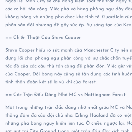
ngoại lệ. Man City sẽ chủ động kiểm soát thế trận ngay t
các cơ hội tấn công. Việc phá vỡ hàng phòng ngự dày đặc 
không bóng và những pha chọc khe tinh tế. Guardiola cũn
phần sân đối phương để gây sức ép. Sự sáng tạo của Kevi
== Chiến Thuật Của Steve Cooper
Steve Cooper hiểu rõ sức mạnh của Manchester City nên s
dựng lối chơi phòng ngự phản công với sự chắc chắn tuyế
tốc độ của các cầu thủ tấn công để phản đòn. Việc giữ vữ
của Cooper. Đội bóng này cũng sẽ tận dụng các tình huống
tinh thần đoàn kết sẽ là vũ khí của Forest.
== Các Trận Đấu Đáng Nhớ MC vs Nottingham Forest
Một trong những trận đấu đáng nhớ nhất giữa MC và Nott
thắng đậm đà của đội chủ nhà. Erling Haaland đã có một 
những pha bóng nguy hiểm liên tục. Ở chiều ngược lại, N
sát nút tại City Ground trong một trận đấu đầy kịch tính