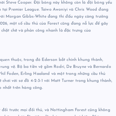
hời Steve Cooper. Đội bóng này không còn là đội bóng yếu
 tại Premier League. Taiwo Awoniyi và Chris Wood đang
vệ với Morgan Gibbs-White đang thi đấu ngày càng trưởng
2026, một số cầu thủ của Forest cũng đang nỗ lực để gây
 chặt chẽ và phản công nhanh là đặc trưng của
 quen thuộc, trong đó Ederson bắt chính khung thành,
trung vệ. Bộ ba tiền vệ gồm Rodri, De Bruyne và Bernardo
, Phil Foden, Erling Haaland và một trong những cầu thủ
 chơi với sơ đồ 4-2-3-1 với Matt Turner trong khung thành,
ao nhất trên hàng công.
t đối trước mọi đối thủ, và Nottingham Forest cũng không