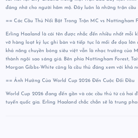
đáng nhớ cho người hâm mộ. Đây luôn là những trận cầu đ
== Các Cầu Thủ Nổi Bật Trong Trận MC vs Nottingham F
Erling Haaland là cái tên được nhắc đến nhiều nhất mỗi 
vỡ hàng loạt kỷ lục ghi bàn và tiếp tục là mối đe dọa lớ
khả năng chuyền bóng siêu việt vẫn là nhạc trưởng của M
thành ngôi sao sáng giá. Bên phía Nottingham Forest, Taiwo
Morgan Gibbs-White cũng là cầu thủ đáng xem với khả nă
== Ảnh Hưởng Của World Cup 2026 Đến Cuộc Đối Đầu
World Cup 2026 đang đến gần và các cầu thủ từ cả hai độ
tuyển quốc gia. Erling Haaland chắc chắn sẽ là trung ph