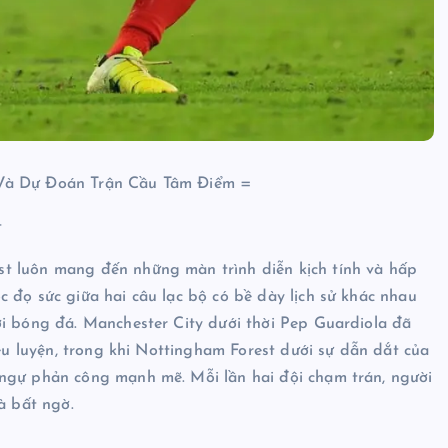
 Và Dự Đoán Trận Cầu Tâm Điểm =
t
t luôn mang đến những màn trình diễn kịch tính và hấp
 đọ sức giữa hai câu lạc bộ có bề dày lịch sử khác nhau
ới bóng đá. Manchester City dưới thời Pep Guardiola đã
iêu luyện, trong khi Nottingham Forest dưới sự dẫn dắt của
 ngự phản công mạnh mẽ. Mỗi lần hai đội chạm trán, người
 bất ngờ.