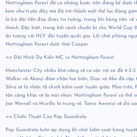
Nottingham Forest đã có những bước tiến đáng kể dưới t
kém như trước đây mà đã trở thành một thế lực đáng gờm
là bộ đôi tiền đạo được tin tưởng, trong khi hàng tiền 
thành. Đặc biệt, trong bối cảnh chuẩn bị cho World Cup 
ấn tượng với HLV đội tuyển quốc gia. Lối chơi phòng ngự
Nottingham Forest dưới thời Cooper.
== Đội Hình Dự Kiến MC vs Nottingham Forest
Manchester City nhiều khả năng sẽ ra sân với sơ đồ 4-3-3
Walker và Akanji đảm nhận hai biên, Dias và Ake đá cặp 
Silva sẽ là nhân tố chính kiểm soát tuyến giữa. Phía trên
tấn công khác sẽ là mũi nhọn. Nottingham Forest có thể sẽ
Joe Worrall và Murillo là trung vệ. Taiwo Awoniyi sẽ đá c
== Chiến Thuật Của Pep Guardiola
Pep Guardiola luôn áp dụng lối chơi kiểm soát bóng tuyệ