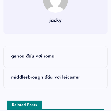
jacky
Đ
genoa đấu với roma
i
ề
middlesbrough đấu với leicester
u
h
Related Posts