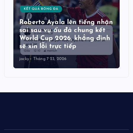
KẾT QUẢ BÓNG ĐÁ
Roberto Ayala lên tiếng nhận
sai sau vụ ẩu đả chung kết
World Cup 2026, khẳng định
sẽ xin lỗi trực tiếp
jacky
Tháng 7 23, 2026