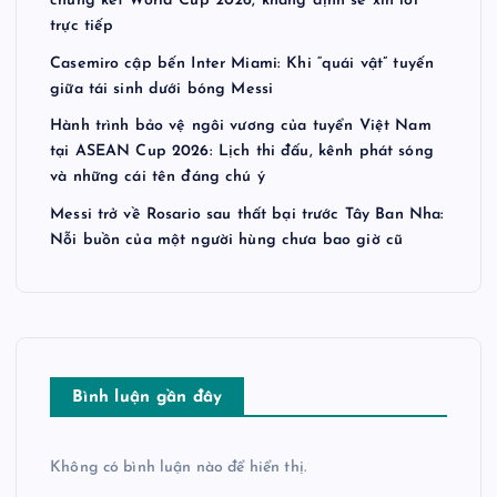
chung kết World Cup 2026, khẳng định sẽ xin lỗi
trực tiếp
Casemiro cập bến Inter Miami: Khi “quái vật” tuyến
giữa tái sinh dưới bóng Messi
Hành trình bảo vệ ngôi vương của tuyển Việt Nam
tại ASEAN Cup 2026: Lịch thi đấu, kênh phát sóng
và những cái tên đáng chú ý
Messi trở về Rosario sau thất bại trước Tây Ban Nha:
Nỗi buồn của một người hùng chưa bao giờ cũ
Bình luận gần đây
Không có bình luận nào để hiển thị.