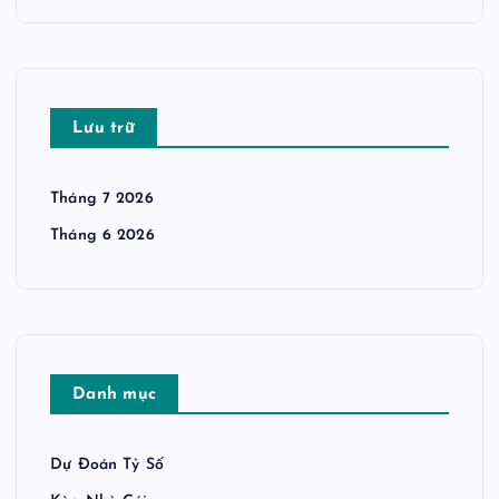
Lưu trữ
Tháng 7 2026
Tháng 6 2026
Danh mục
Dự Đoán Tỷ Số