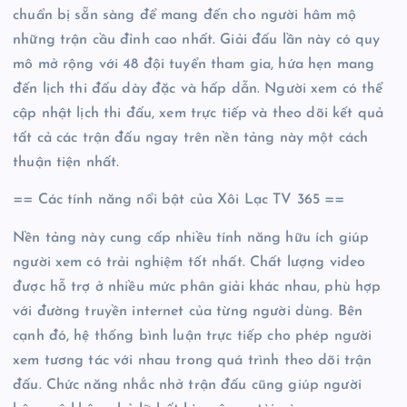
chuẩn bị sẵn sàng để mang đến cho người hâm mộ
những trận cầu đỉnh cao nhất. Giải đấu lần này có quy
mô mở rộng với 48 đội tuyển tham gia, hứa hẹn mang
đến lịch thi đấu dày đặc và hấp dẫn. Người xem có thể
cập nhật lịch thi đấu, xem trực tiếp và theo dõi kết quả
tất cả các trận đấu ngay trên nền tảng này một cách
thuận tiện nhất.
== Các tính năng nổi bật của Xôi Lạc TV 365 ==
Nền tảng này cung cấp nhiều tính năng hữu ích giúp
người xem có trải nghiệm tốt nhất. Chất lượng video
được hỗ trợ ở nhiều mức phân giải khác nhau, phù hợp
với đường truyền internet của từng người dùng. Bên
cạnh đó, hệ thống bình luận trực tiếp cho phép người
xem tương tác với nhau trong quá trình theo dõi trận
đấu. Chức năng nhắc nhở trận đấu cũng giúp người