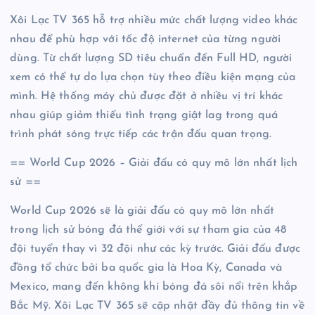
Xôi Lạc TV 365 hỗ trợ nhiều mức chất lượng video khác
nhau để phù hợp với tốc độ internet của từng người
dùng. Từ chất lượng SD tiêu chuẩn đến Full HD, người
xem có thể tự do lựa chọn tùy theo điều kiện mạng của
mình. Hệ thống máy chủ được đặt ở nhiều vị trí khác
nhau giúp giảm thiểu tình trạng giật lag trong quá
trình phát sóng trực tiếp các trận đấu quan trọng.
== World Cup 2026 – Giải đấu có quy mô lớn nhất lịch
sử ==
World Cup 2026 sẽ là giải đấu có quy mô lớn nhất
trong lịch sử bóng đá thế giới với sự tham gia của 48
đội tuyển thay vì 32 đội như các kỳ trước. Giải đấu được
đồng tổ chức bởi ba quốc gia là Hoa Kỳ, Canada và
Mexico, mang đến không khí bóng đá sôi nổi trên khắp
Bắc Mỹ. Xôi Lạc TV 365 sẽ cập nhật đầy đủ thông tin về