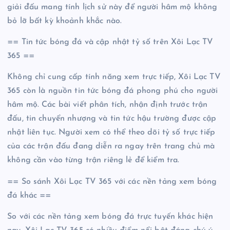
giải đấu mang tính lịch sử này để người hâm mộ không
bỏ lỡ bất kỳ khoảnh khắc nào.
== Tin tức bóng đá và cập nhật tỷ số trên Xôi Lạc TV
365 ==
Không chỉ cung cấp tính năng xem trực tiếp, Xôi Lạc TV
365 còn là nguồn tin tức bóng đá phong phú cho người
hâm mộ. Các bài viết phân tích, nhận định trước trận
đấu, tin chuyển nhượng và tin tức hậu trường được cập
nhật liên tục. Người xem có thể theo dõi tỷ số trực tiếp
của các trận đấu đang diễn ra ngay trên trang chủ mà
không cần vào từng trận riêng lẻ để kiểm tra.
== So sánh Xôi Lạc TV 365 với các nền tảng xem bóng
đá khác ==
So với các nền tảng xem bóng đá trực tuyến khác hiện