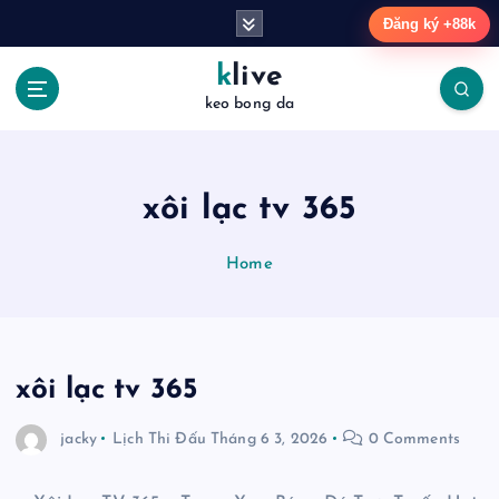
S
Đăng ký +88k
k
i
klive
p
keo bong da
t
o
c
o
xôi lạc tv 365
n
t
Home
e
n
t
xôi lạc tv 365
jacky
Lịch Thi Đấu
Tháng 6 3, 2026
0 Comments