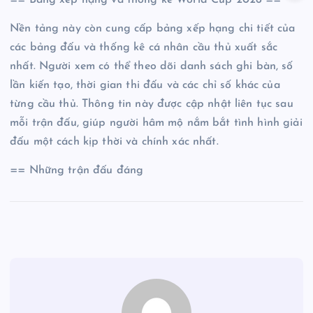
Nền tảng này còn cung cấp bảng xếp hạng chi tiết của
các bảng đấu và thống kê cá nhân cầu thủ xuất sắc
nhất. Người xem có thể theo dõi danh sách ghi bàn, số
lần kiến tạo, thời gian thi đấu và các chỉ số khác của
từng cầu thủ. Thông tin này được cập nhật liên tục sau
mỗi trận đấu, giúp người hâm mộ nắm bắt tình hình giải
đấu một cách kịp thời và chính xác nhất.
== Những trận đấu đáng