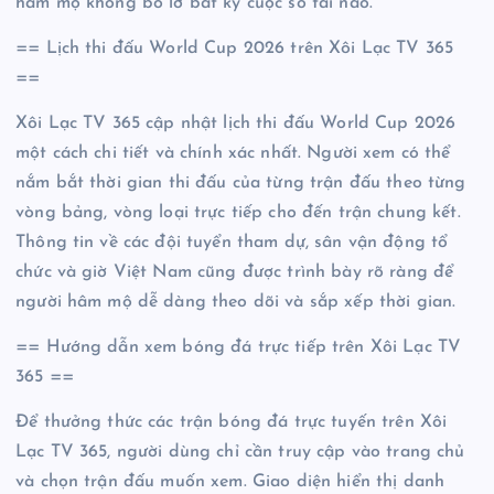
hâm mộ không bỏ lỡ bất kỳ cuộc so tài nào.
== Lịch thi đấu World Cup 2026 trên Xôi Lạc TV 365
==
Xôi Lạc TV 365 cập nhật lịch thi đấu World Cup 2026
một cách chi tiết và chính xác nhất. Người xem có thể
nắm bắt thời gian thi đấu của từng trận đấu theo từng
vòng bảng, vòng loại trực tiếp cho đến trận chung kết.
Thông tin về các đội tuyển tham dự, sân vận động tổ
chức và giờ Việt Nam cũng được trình bày rõ ràng để
người hâm mộ dễ dàng theo dõi và sắp xếp thời gian.
== Hướng dẫn xem bóng đá trực tiếp trên Xôi Lạc TV
365 ==
Để thưởng thức các trận bóng đá trực tuyến trên Xôi
Lạc TV 365, người dùng chỉ cần truy cập vào trang chủ
và chọn trận đấu muốn xem. Giao diện hiển thị danh