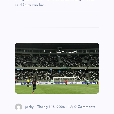
sẽ diễn ra vào lúc…
t
jacky
Tháng 7 18, 2026
0 Comments