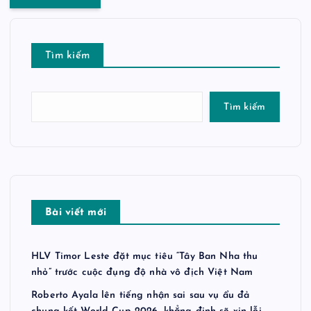
Tìm kiếm
Tìm kiếm
Bài viết mới
HLV Timor Leste đặt mục tiêu “Tây Ban Nha thu
nhỏ” trước cuộc đụng độ nhà vô địch Việt Nam
Roberto Ayala lên tiếng nhận sai sau vụ ẩu đả