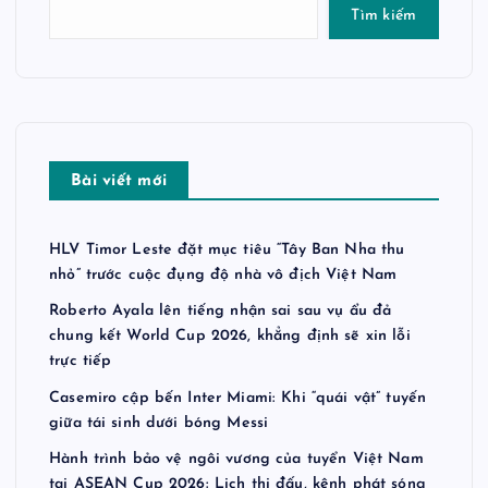
Tìm kiếm
Bài viết mới
HLV Timor Leste đặt mục tiêu “Tây Ban Nha thu
nhỏ” trước cuộc đụng độ nhà vô địch Việt Nam
Roberto Ayala lên tiếng nhận sai sau vụ ẩu đả
chung kết World Cup 2026, khẳng định sẽ xin lỗi
trực tiếp
Casemiro cập bến Inter Miami: Khi “quái vật” tuyến
giữa tái sinh dưới bóng Messi
Hành trình bảo vệ ngôi vương của tuyển Việt Nam
tại ASEAN Cup 2026: Lịch thi đấu, kênh phát sóng