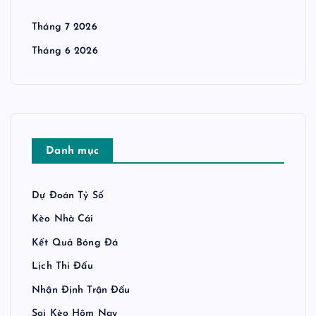
Tháng 7 2026
Tháng 6 2026
Danh mục
Dự Đoán Tỷ Số
Kèo Nhà Cái
Kết Quả Bóng Đá
Lịch Thi Đấu
Nhận Định Trận Đấu
Soi Kèo Hôm Nay