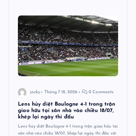
jacky
Tháng 7 18, 2026
0 Comments
Lens hủy diệt Boulogne 4-1 trong trận
giao hữu tại sân nhà vào chiều 18/07,
khép lại ngày thi đấu
Lens hủy diệt Boulogne 4-1 trong trận giao hữu tại
sân nhà vào chiều 18/07, khép lại ngày thi đấu với