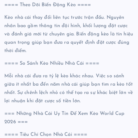
==== Theo Dõi Biến Động Kèo ====
Kèo nhà cái thay đổi liên tục trước trận đấu. Nguyên
nhân bao gồm thông tin đội hình, khối lượng đặt cược
và đánh giá mới từ chuyên gia. Biến động kèo là tín hiệu
quan trọng giúp bạn đưa ra quyết định đặt cược đúng
thời điểm.
==== So Sánh Kèo Nhiều Nhà Cái ====
Mỗi nhà cái đưa ra tỷ lệ kèo khác nhau. Việc so sánh
giữa ít nhất ba đến năm nhà cái giúp bạn tìm ra kèo tốt
nhất. Sự chênh lệch nhỏ có thể tạo ra sự khác biệt lớn về
lợi nhuận khi đặt cược số tiền lớn.
=== Những Nhà Cái Uy Tín Để Xem Kèo World Cup
2026 ===
==== Tiêu Chí Chọn Nhà Cái ====