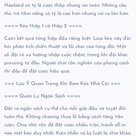
Haaland có tỷ lệ cược thấp nhưng an toàn. Những cầu
thủ trẻ tiềm năng có tỷ lệ cao hơn nhưng rủi ro lớn hơn.
==== Kèo Hiệp 1 và Hiệp 2 ====
Cược kết quả từng hiệp đấu riêng biệt. Loại kèo này đòi
hỏi phân tích chiến thuật và lối chơi của từng đội. Một
số đội có xu hướng nhập cuộc chậm, trong khi đội khác
pressing từ đầu. Người chơi cần nghiên cứu phong cách
thi đấu để đặt cược hiệu quả.
=== Lưu Ý Quan Trọng Khi Xem Kèo Nhà Cái ===
==== Quản Lý Ngân Sách ====
Đặt ra ngân sách cụ thể cho mỗi giải đấu và tuyệt đối
tuân thủ. Không chasing thua lỗ bằng cách tăng tiền
cược. Chia nhỏ vốn để đặt cược nhiều trận, tránh all-in
vào một kèo duy nhất. Kiên nhẫn và kỷ luật là chìa khóa