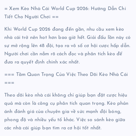
= Xem Kèo Nhà Cái World Cup 2026: Hướng Dẫn Chi
Tiết Cho Người Chơi ==
Khi World Cup 2026 đang đến gần, nhu cầu xem kèo
nhà cái trở nên hot hơn bao giờ hết. Giải đấu lần này có
sự mở rộng lên 48 đội, tạo ra vô số cơ hội cược hấp dẫn.
Người chơi cần nắm rõ cách đọc và phân tích kèo để
đưa ra quyết định chính xác nhất.
=== Tầm Quan Trọng Của Việc Theo Dõi Kèo Nhà Cái
===
Theo dõi kèo nhà cái không chỉ giúp bạn đặt cược hiệu
quả mà còn là công cụ phân tích quan trọng. Kèo phản
ánh đánh giá của chuyên gia về sức mạnh đội bóng,
phong độ và nhiều yếu tố khác. Việc so sánh kèo giữa
các nhà cái giúp bạn tìm ra cơ hội tốt nhất.