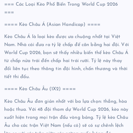
=== Các Loại Kèo Phổ Biến Trong World Cup 2026
===
==== Kèo Châu Á (Asian Handicap) ====
Kèo Châu Á là loại kèo được ưa chuộng nhất tại Việt
Nam. Nhà cái đưa ra tỷ lệ chấp để cân bằng hai đội. Với
World Cup 2026, bạn sẽ thấy nhiều biến thể kèo Châu Á
từ chấp nửa trái đến chấp hai trái rưỡi. Tỷ lệ này thay
đổi liên tục theo thông tin đội hình, chấn thương và thời
tiết thi đấu.
==== Kèo Châu Âu (1X2) ====
Kèo Châu Âu đơn giản nhất với ba lựa chọn: thắng, hòa
hoặc thua. Với 48 đội tham dự World Cup 2026, kèo này
xuất hiện trong mọi trận đấu vòng bảng. Tỷ lệ kèo Châu
Âu cho các trận Việt Nam (nếu có) sẽ có sự chênh lệch