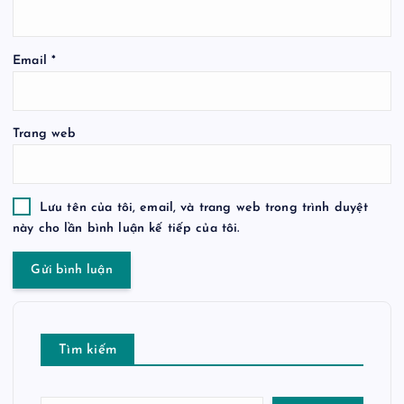
Email
*
Trang web
Lưu tên của tôi, email, và trang web trong trình duyệt
này cho lần bình luận kế tiếp của tôi.
Tìm kiếm