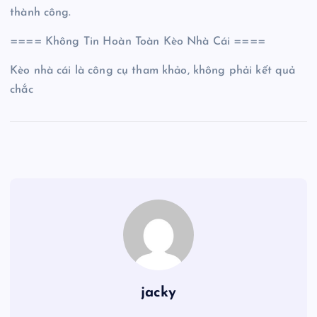
thành công.
==== Không Tin Hoàn Toàn Kèo Nhà Cái ====
Kèo nhà cái là công cụ tham khảo, không phải kết quả
chắc
jacky