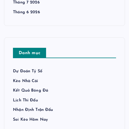
Tháng 7 2026
Tháng 6 2026
Danh mục
Dự Đoán Tỷ Số
Kèo Nhà Cái
Kết Quả Bóng Đá
Lịch Thi Đấu
Nhận Định Trận Đấu
Soi Kèo Hôm Nay