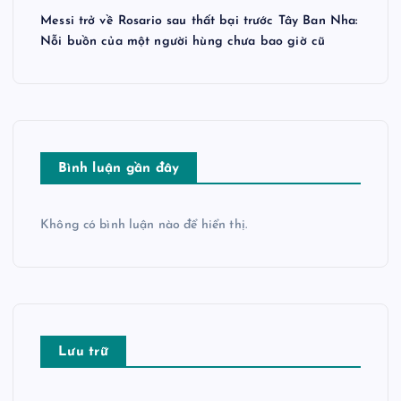
Messi trở về Rosario sau thất bại trước Tây Ban Nha:
Nỗi buồn của một người hùng chưa bao giờ cũ
Bình luận gần đây
Không có bình luận nào để hiển thị.
Lưu trữ