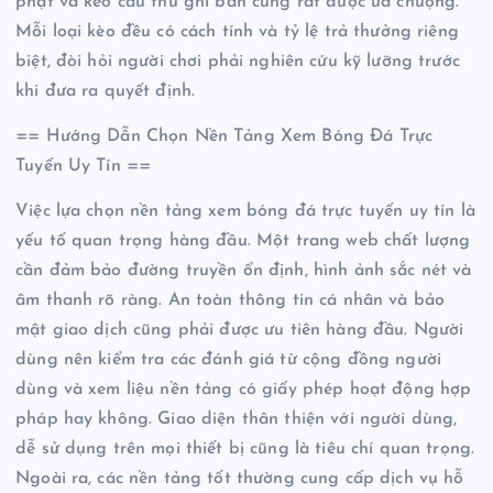
phạt và kèo cầu thủ ghi bàn cũng rất được ưa chuộng.
Mỗi loại kèo đều có cách tính và tỷ lệ trả thưởng riêng
biệt, đòi hỏi người chơi phải nghiên cứu kỹ lưỡng trước
khi đưa ra quyết định.
== Hướng Dẫn Chọn Nền Tảng Xem Bóng Đá Trực
Tuyến Uy Tín ==
Việc lựa chọn nền tảng xem bóng đá trực tuyến uy tín là
yếu tố quan trọng hàng đầu. Một trang web chất lượng
cần đảm bảo đường truyền ổn định, hình ảnh sắc nét và
âm thanh rõ ràng. An toàn thông tin cá nhân và bảo
mật giao dịch cũng phải được ưu tiên hàng đầu. Người
dùng nên kiểm tra các đánh giá từ cộng đồng người
dùng và xem liệu nền tảng có giấy phép hoạt động hợp
pháp hay không. Giao diện thân thiện với người dùng,
dễ sử dụng trên mọi thiết bị cũng là tiêu chí quan trọng.
Ngoài ra, các nền tảng tốt thường cung cấp dịch vụ hỗ