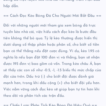
hấp dẫn.
== Cách Đọc Kèo Bóng Đá Cho Người Mới Bắt Đầu ==
Đối với những người mới tham gia xem bóng đá trực
tuyến kèo nhà cái, việc hiểu cách đọc kèo là bước đầu
tiên không thể bỏ qua. Tỷ lệ kèo thường được hiển thị
dưới dạng số thập phân hoặc phân số, cho biết số tiền
bạn có thể thắng nếu đặt cược đúng. Ví dụ, kèo 1.95 có
nghĩa là nếu bạn đặt 100 đơn vị và thắng, bạn sẽ nhận
được 195 đơn vị bao gồm cả vốn. Trong kèo châu Á, bạn
sẽ thấy các con số như -0.5, -1, -1.5 biểu thị mức chấp của
đội cửa trên. Dấu trừ (-) cho biết đội được đánh giá
mạnh hơn, trong khi dấu cộng (+) cho biết đội yếu hơn.
Việc nắm vững cách đọc kèo sẽ giúp bạn tự tin hơn khi
theo dõi và phân tích các trận đấu.
== Chiến Lược Phân Tích Kèo Bóng Đá Hiệu Quả ==