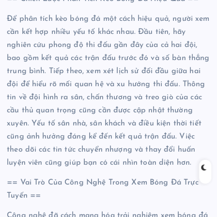
Để phân tích kèo bóng đá một cách hiệu quả, người xem
cần kết hợp nhiều yếu tố khác nhau. Đầu tiên, hãy
nghiên cứu phong độ thi đấu gần đây của cả hai đội,
bao gồm kết quả các trận đấu trước đó và số bàn thắng
trung bình. Tiếp theo, xem xét lịch sử đối đầu giữa hai
đội để hiểu rõ mối quan hệ và xu hướng thi đấu. Thông
tin về đội hình ra sân, chấn thương và treo giò của các
cầu thủ quan trọng cũng cần được cập nhật thường
xuyên. Yếu tố sân nhà, sân khách và điều kiện thời tiết
cũng ảnh hưởng đáng kể đến kết quả trận đấu. Việc
theo dõi các tin tức chuyển nhượng và thay đổi huấn
luyện viên cũng giúp bạn có cái nhìn toàn diện hơn.
== Vai Trò Của Công Nghệ Trong Xem Bóng Đá Trực
Tuyến ==
Công nghệ đã cách mạng hóa trải nghiệm xem bóng đá