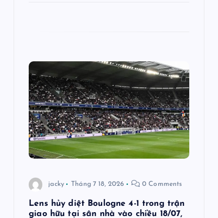
jacky
Tháng 7 18, 2026
0 Comments
Lens hủy diệt Boulogne 4-1 trong trận
giao hữu tại sân nhà vào chiều 18/07,