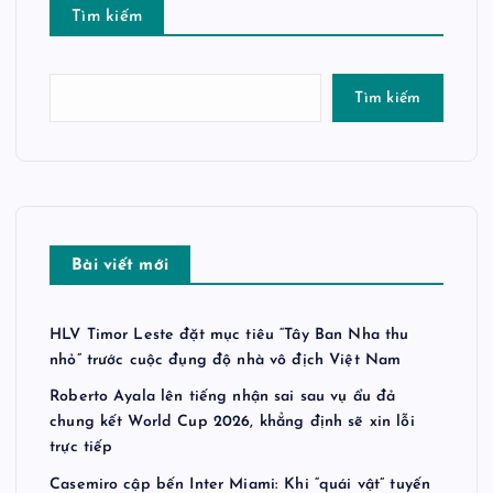
Tìm kiếm
Tìm kiếm
Bài viết mới
HLV Timor Leste đặt mục tiêu “Tây Ban Nha thu
nhỏ” trước cuộc đụng độ nhà vô địch Việt Nam
Roberto Ayala lên tiếng nhận sai sau vụ ẩu đả
chung kết World Cup 2026, khẳng định sẽ xin lỗi
trực tiếp
Casemiro cập bến Inter Miami: Khi “quái vật” tuyến