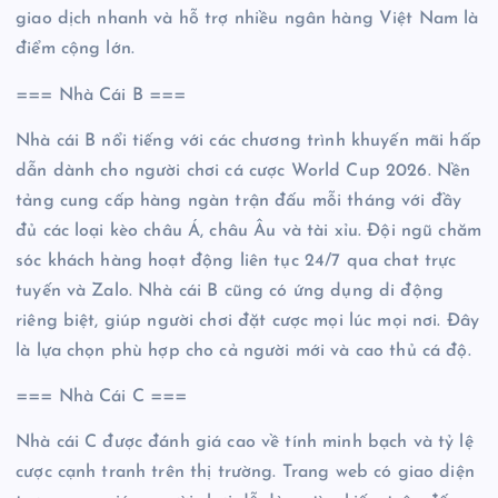
giao dịch nhanh và hỗ trợ nhiều ngân hàng Việt Nam là
điểm cộng lớn.
=== Nhà Cái B ===
Nhà cái B nổi tiếng với các chương trình khuyến mãi hấp
dẫn dành cho người chơi cá cược World Cup 2026. Nền
tảng cung cấp hàng ngàn trận đấu mỗi tháng với đầy
đủ các loại kèo châu Á, châu Âu và tài xỉu. Đội ngũ chăm
sóc khách hàng hoạt động liên tục 24/7 qua chat trực
tuyến và Zalo. Nhà cái B cũng có ứng dụng di động
riêng biệt, giúp người chơi đặt cược mọi lúc mọi nơi. Đây
là lựa chọn phù hợp cho cả người mới và cao thủ cá độ.
=== Nhà Cái C ===
Nhà cái C được đánh giá cao về tính minh bạch và tỷ lệ
cược cạnh tranh trên thị trường. Trang web có giao diện