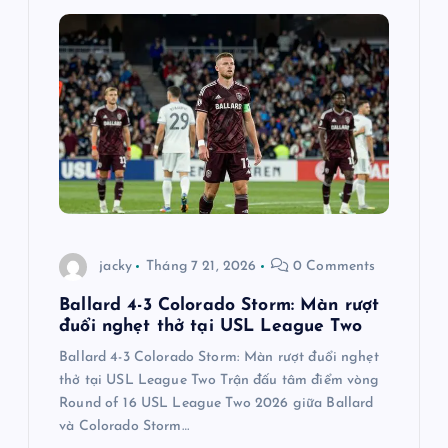
n
g
b
à
i
jacky
Tháng 7 21, 2026
0 Comments
v
Ballard 4-3 Colorado Storm: Màn rượt
i
đuổi nghẹt thở tại USL League Two
Ballard 4-3 Colorado Storm: Màn rượt đuổi nghẹt
ế
thở tại USL League Two Trận đấu tâm điểm vòng
Round of 16 USL League Two 2026 giữa Ballard
t
và Colorado Storm…