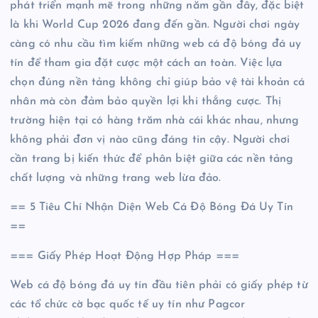
phát triển mạnh mẽ trong những năm gần đây, đặc biệt
là khi World Cup 2026 đang đến gần. Người chơi ngày
càng có nhu cầu tìm kiếm những web cá độ bóng đá uy
tín để tham gia đặt cược một cách an toàn. Việc lựa
chọn đúng nền tảng không chỉ giúp bảo vệ tài khoản cá
nhân mà còn đảm bảo quyền lợi khi thắng cược. Thị
trường hiện tại có hàng trăm nhà cái khác nhau, nhưng
không phải đơn vị nào cũng đáng tin cậy. Người chơi
cần trang bị kiến thức để phân biệt giữa các nền tảng
chất lượng và những trang web lừa đảo.
== 5 Tiêu Chí Nhận Diện Web Cá Độ Bóng Đá Uy Tín
==
=== Giấy Phép Hoạt Động Hợp Pháp ===
Web cá độ bóng đá uy tín đầu tiên phải có giấy phép từ
các tổ chức cờ bạc quốc tế uy tín như Pagcor