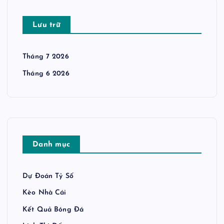
Lưu trữ
Tháng 7 2026
Tháng 6 2026
Danh mục
Dự Đoán Tỷ Số
Kèo Nhà Cái
Kết Quả Bóng Đá