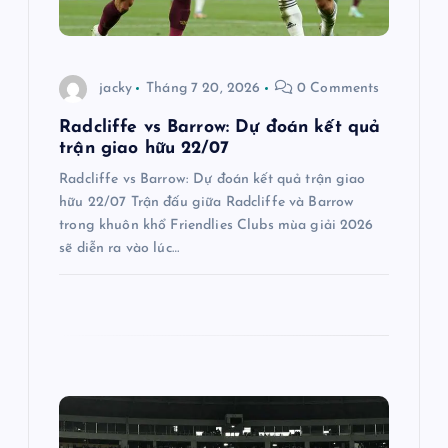
g
b
jacky
Tháng 7 20, 2026
0 Comments
à
Radcliffe vs Barrow: Dự đoán kết quả
trận giao hữu 22/07
i
Radcliffe vs Barrow: Dự đoán kết quả trận giao
v
hữu 22/07 Trận đấu giữa Radcliffe và Barrow
trong khuôn khổ Friendlies Clubs mùa giải 2026
sẽ diễn ra vào lúc…
i
ế
t