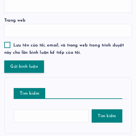
Trang web
Lưu tên của tôi, email, và trang web trong trình duyệt
này cho lần bình luận kế tiếp của tôi.
Tìm kiếm
Tìm kiếm