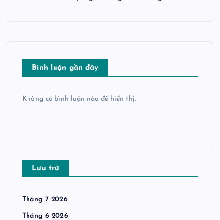
Bình luận gần đây
Không có bình luận nào để hiển thị.
Lưu trữ
Tháng 7 2026
Tháng 6 2026