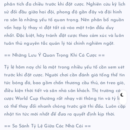
phân tích đa chiều trước khi đặt cược. Nghiên cứu kỹ lịch
sử đối đầu giữa hai đội, phong độ gần đây và đội hình
ra sân là những yếu tố quan trọng. Nên phân bổ nguồn
vốn hợp lý thay vì đặt tất cả vào một trận đấu duy
nhất. Đặc biệt, hãy tránh đặt cược theo cảm xúc và luôn
tuân thủ nguyên tắc quản lý tài chính nghiêm ngặt.
== Những Lưu Ý Quan Trọng Khi Cá Cược ==
Tỷ lệ hôm nay chỉ là một trong nhiều yếu tố cần xem xét
trước khi đặt cược. Người chơi cần đánh giá tổng thể tin
tức bóng đá, bao gồm chấn thương cầu thủ, án treo giò,
điều kiện thời tiết và sân nhà sân khách. Thị trường cá
cược World Cup thường rất nhạy với thông tin và tỷ lệ
có thể thay đổi nhanh chóng trước giờ thi đấu. Luôn cập
nhật tin tức mới nhất để đưa ra quyết định kịp thời.
== So Sánh Tỷ Lệ Giữa Các Nhà Cái ==