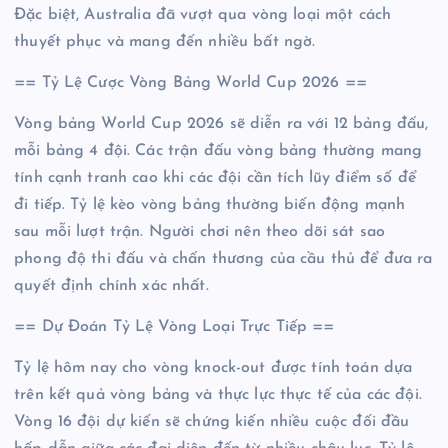
Đặc biệt, Australia đã vượt qua vòng loại một cách
thuyết phục và mang đến nhiều bất ngờ.
== Tỷ Lệ Cược Vòng Bảng World Cup 2026 ==
Vòng bảng World Cup 2026 sẽ diễn ra với 12 bảng đấu,
mỗi bảng 4 đội. Các trận đấu vòng bảng thường mang
tính cạnh tranh cao khi các đội cần tích lũy điểm số để
đi tiếp. Tỷ lệ kèo vòng bảng thường biến động mạnh
sau mỗi lượt trận. Người chơi nên theo dõi sát sao
phong độ thi đấu và chấn thương của cầu thủ để đưa ra
quyết định chính xác nhất.
== Dự Đoán Tỷ Lệ Vòng Loại Trực Tiếp ==
Tỷ lệ hôm nay cho vòng knock-out được tính toán dựa
trên kết quả vòng bảng và thực lực thực tế của các đội.
Vòng 16 đội dự kiến sẽ chứng kiến nhiều cuộc đối đầu