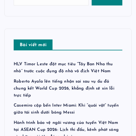
Bài viết mới
HLV Timor Leste đặt mục tiêu “Tây Ban Nha thu
nhỏ” trước cuộc đụng độ nhà vô địch Việt Nam
Roberto Ayala lên tiếng nhận sai sau vụ ẩu đả
chung kết World Cup 2026, khẳng định sẽ xin lỗi
trực tiếp
Casemiro cập bến Inter Miami: Khi “quái vật” tuyến
giữa tái sinh dưới bóng Messi
Hành trình bảo vệ ngôi vương của tuyển Việt Nam
tại ASEAN Cup 2026: Lịch thi đấu, kênh phát sóng