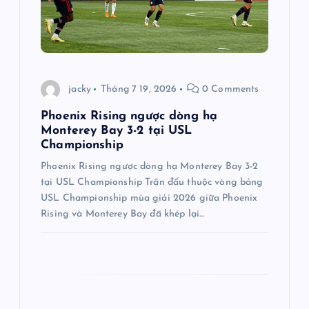
b
à
i
jacky
Tháng 7 19, 2026
0 Comments
v
Phoenix Rising ngược dòng hạ
Monterey Bay 3-2 tại USL
i
Championship
Phoenix Rising ngược dòng hạ Monterey Bay 3-2
ế
tại USL Championship Trận đấu thuộc vòng bảng
USL Championship mùa giải 2026 giữa Phoenix
t
Rising và Monterey Bay đã khép lại…