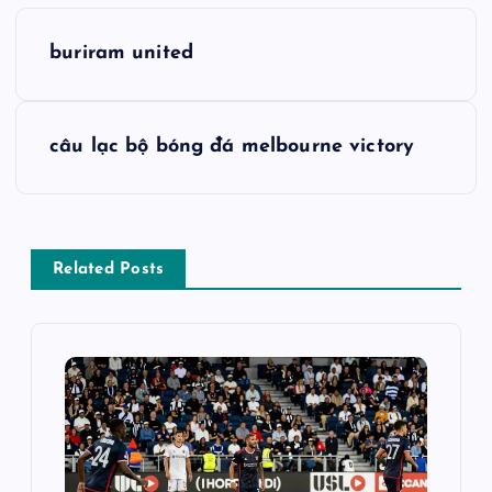
Đ
buriram united
i
ề
câu lạc bộ bóng đá melbourne victory
u
h
Related Posts
ư
ớ
n
g