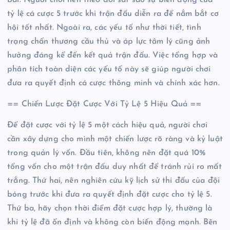
tỷ lệ cá cược 5 trước khi trận đấu diễn ra để nắm bắt cơ
hội tốt nhất. Ngoài ra, các yếu tố như thời tiết, tình
trạng chấn thương cầu thủ và áp lực tâm lý cũng ảnh
hưởng đáng kể đến kết quả trận đấu. Việc tổng hợp và
phân tích toàn diện các yếu tố này sẽ giúp người chơi
đưa ra quyết định cá cược thông minh và chính xác hơn.
== Chiến Lược Đặt Cược Với Tỷ Lệ 5 Hiệu Quả ==
Để đặt cược với tỷ lệ 5 một cách hiệu quả, người chơi
cần xây dựng cho mình một chiến lược rõ ràng và kỷ luật
trong quản lý vốn. Đầu tiên, không nên đặt quá 10%
tổng vốn cho một trận đấu duy nhất để tránh rủi ro mất
trắng. Thứ hai, nên nghiên cứu kỹ lịch sử thi đấu của đội
bóng trước khi đưa ra quyết định đặt cược cho tỷ lệ 5.
Thứ ba, hãy chọn thời điểm đặt cược hợp lý, thường là
khi tỷ lệ đã ổn định và không còn biến động mạnh. Bên