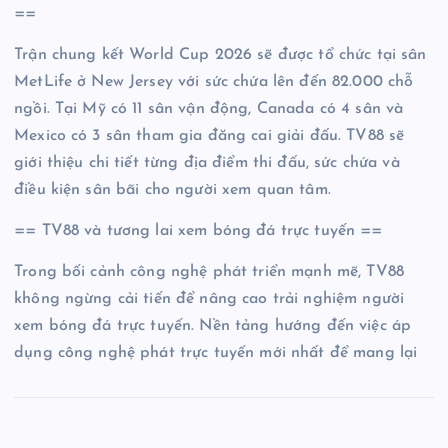
==
Trận chung kết World Cup 2026 sẽ được tổ chức tại sân
MetLife ở New Jersey với sức chứa lên đến 82.000 chỗ
ngồi. Tại Mỹ có 11 sân vận động, Canada có 4 sân và
Mexico có 3 sân tham gia đăng cai giải đấu. TV88 sẽ
giới thiệu chi tiết từng địa điểm thi đấu, sức chứa và
điều kiện sân bãi cho người xem quan tâm.
== TV88 và tương lai xem bóng đá trực tuyến ==
Trong bối cảnh công nghệ phát triển mạnh mẽ, TV88
không ngừng cải tiến để nâng cao trải nghiệm người
xem bóng đá trực tuyến. Nền tảng hướng đến việc áp
dụng công nghệ phát trực tuyến mới nhất để mang lại