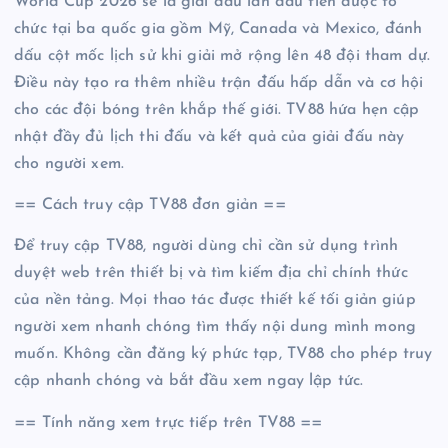
World Cup 2026 sẽ là giải đấu lần đầu tiên được tổ
chức tại ba quốc gia gồm Mỹ, Canada và Mexico, đánh
dấu cột mốc lịch sử khi giải mở rộng lên 48 đội tham dự.
Điều này tạo ra thêm nhiều trận đấu hấp dẫn và cơ hội
cho các đội bóng trên khắp thế giới. TV88 hứa hẹn cập
nhật đầy đủ lịch thi đấu và kết quả của giải đấu này
cho người xem.
== Cách truy cập TV88 đơn giản ==
Để truy cập TV88, người dùng chỉ cần sử dụng trình
duyệt web trên thiết bị và tìm kiếm địa chỉ chính thức
của nền tảng. Mọi thao tác được thiết kế tối giản giúp
người xem nhanh chóng tìm thấy nội dung mình mong
muốn. Không cần đăng ký phức tạp, TV88 cho phép truy
cập nhanh chóng và bắt đầu xem ngay lập tức.
== Tính năng xem trực tiếp trên TV88 ==