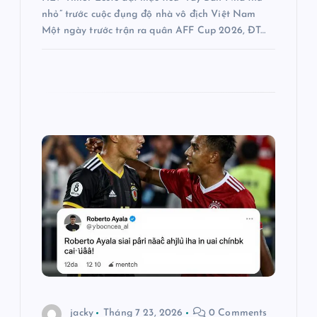
v
nhỏ” trước cuộc đụng độ nhà vô địch Việt Nam
Một ngày trước trận ra quân AFF Cup 2026, ĐT…
i
ế
t
jacky
Tháng 7 23, 2026
0 Comments