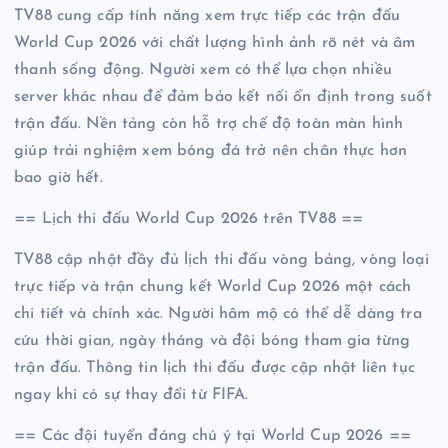
TV88 cung cấp tính năng xem trực tiếp các trận đấu
World Cup 2026 với chất lượng hình ảnh rõ nét và âm
thanh sống động. Người xem có thể lựa chọn nhiều
server khác nhau để đảm bảo kết nối ổn định trong suốt
trận đấu. Nền tảng còn hỗ trợ chế độ toàn màn hình
giúp trải nghiệm xem bóng đá trở nên chân thực hơn
bao giờ hết.
== Lịch thi đấu World Cup 2026 trên TV88 ==
TV88 cập nhật đầy đủ lịch thi đấu vòng bảng, vòng loại
trực tiếp và trận chung kết World Cup 2026 một cách
chi tiết và chính xác. Người hâm mộ có thể dễ dàng tra
cứu thời gian, ngày tháng và đội bóng tham gia từng
trận đấu. Thông tin lịch thi đấu được cập nhật liên tục
ngay khi có sự thay đổi từ FIFA.
== Các đội tuyển đáng chú ý tại World Cup 2026 ==