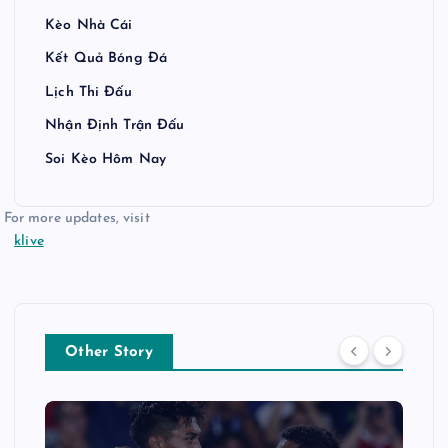
Kèo Nhà Cái
Kết Quả Bóng Đá
Lịch Thi Đấu
Nhận Định Trận Đấu
Soi Kèo Hôm Nay
For more updates, visit
klive
Other Story