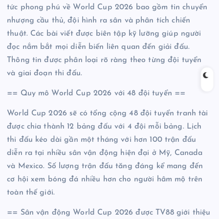
tức phong phú về World Cup 2026 bao gồm tin chuyển
nhượng cầu thủ, đội hình ra sân và phân tích chiến
thuật. Các bài viết được biên tập kỹ lưỡng giúp người
đọc nắm bắt mọi diễn biến liên quan đến giải đấu.
Thông tin được phân loại rõ ràng theo từng đội tuyển
và giai đoạn thi đấu.
== Quy mô World Cup 2026 với 48 đội tuyển ==
World Cup 2026 sẽ có tổng cộng 48 đội tuyển tranh tài
được chia thành 12 bảng đấu với 4 đội mỗi bảng. Lịch
thi đấu kéo dài gần một tháng với hơn 100 trận đấu
diễn ra tại nhiều sân vận động hiện đại ở Mỹ, Canada
và Mexico. Số lượng trận đấu tăng đáng kể mang đến
cơ hội xem bóng đá nhiều hơn cho người hâm mộ trên
toàn thế giới.
== Sân vận động World Cup 2026 được TV88 giới thiệu