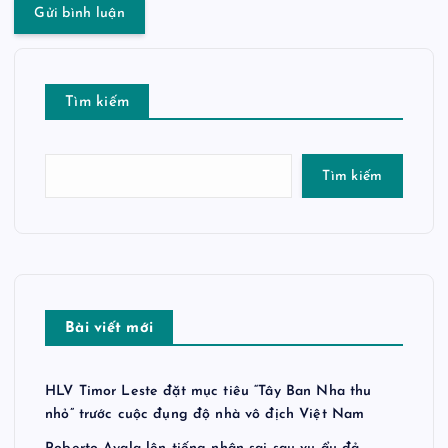
Tìm kiếm
Tìm kiếm
Bài viết mới
HLV Timor Leste đặt mục tiêu “Tây Ban Nha thu
nhỏ” trước cuộc đụng độ nhà vô địch Việt Nam