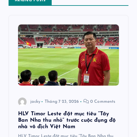
Related Posts
u
h
ư
ớ
n
g
b
jacky
Tháng 7 23, 2026
0 Comments
à
HLV Timor Leste đặt mục tiêu “Tây
Ban Nha thu nhỏ” trước cuộc đụng độ
i
nhà vô địch Việt Nam
HLV Timor Leste đặt mục tiêu “Tây Ban Nha thu