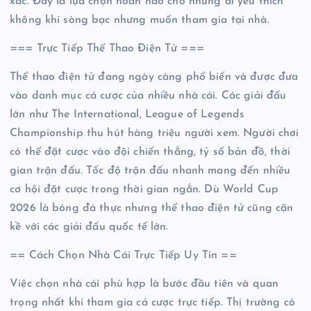
xắc. Đây là lựa chọn hoàn hảo cho những ai yêu thích
không khí sòng bạc nhưng muốn tham gia tại nhà.
=== Trực Tiếp Thể Thao Điện Tử ===
Thể thao điện tử đang ngày càng phổ biến và được đưa
vào danh mục cá cược của nhiều nhà cái. Các giải đấu
lớn như The International, League of Legends
Championship thu hút hàng triệu người xem. Người chơi
có thể đặt cược vào đội chiến thắng, tỷ số bản đồ, thời
gian trận đấu. Tốc độ trận đấu nhanh mang đến nhiều
cơ hội đặt cược trong thời gian ngắn. Dù World Cup
2026 là bóng đá thực nhưng thể thao điện tử cũng cận
kề với các giải đấu quốc tế lớn.
== Cách Chọn Nhà Cái Trực Tiếp Uy Tín ==
Việc chọn nhà cái phù hợp là bước đầu tiên và quan
trọng nhất khi tham gia cá cược trực tiếp. Thị trường có