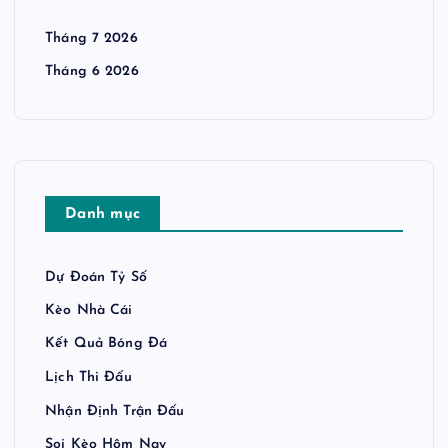
Tháng 7 2026
Tháng 6 2026
Danh mục
Dự Đoán Tỷ Số
Kèo Nhà Cái
Kết Quả Bóng Đá
Lịch Thi Đấu
Nhận Định Trận Đấu
Soi Kèo Hôm Nay