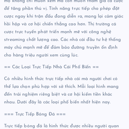
mộ không chỉ muốn xem mà còn muốn tham gia cá cược
để tăng phần thú vị. Tính năng trực tiếp cho phép đặt
cược ngay khi trận đấu đang diễn ra, mang lại cảm giác
hồi hộp và cơ hội chiến thắng cao hơn. Thị trường cá
cược trực tuyến phát triển mạnh mẽ với công nghệ
streaming chất lượng cao. Các nhà cái đầu tư hệ thống
máy chủ mạnh mẽ để đảm bảo đường truyền ổn định
cho hàng triệu người xem cùng lúc.
== Các Loại Trực Tiếp Nhà Cái Phổ Biến ==
Có nhiều hình thức trực tiếp nhà cái mà người chơi có
thể lựa chọn phù hợp với sở thích. Mỗi loại hình mang
đến trải nghiệm riêng biệt và cơ hội kiếm tiền khác
nhau. Dưới đây là các loại phổ biến nhất hiện nay.
=== Trực Tiếp Bóng Đá ===
Trực tiếp bóng đá là hình thức được nhiều người quan