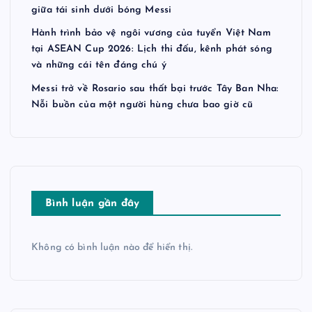
giữa tái sinh dưới bóng Messi
Hành trình bảo vệ ngôi vương của tuyển Việt Nam
tại ASEAN Cup 2026: Lịch thi đấu, kênh phát sóng
và những cái tên đáng chú ý
Messi trở về Rosario sau thất bại trước Tây Ban Nha:
Nỗi buồn của một người hùng chưa bao giờ cũ
Bình luận gần đây
Không có bình luận nào để hiển thị.