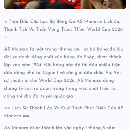
= Trận Đấu Câu Lạc Bộ Bóng Đá AS Monaco: Lịch Sử,
Thành Tích Và Triển Vọng Trước Thềm World Cup 2026
=
AS Monaco là một trong những câu lạc bộ bóng đá lâu
đời và danh tiếng nhất của bóng đá Pháp, được thành
lập vào năm 1924. Đội bóng này đã thi đấu nhiều trận
đấu đáng nhớ tại Ligue 1 và các giải đấu châu Âu. Với
sự chuẩn bị cho World Cup 2026, AS Monaco đang
chứng tỏ vai trò quan trọng trong việc phát triển tài
năng trẻ cho đội tuyển quốc gia.
== Lịch Sử Thành Lập Và Quá Trình Phát Triển Của AS
Monaco ==
AS Monaco được thành lập vào ngày 1 tháng 8 năm