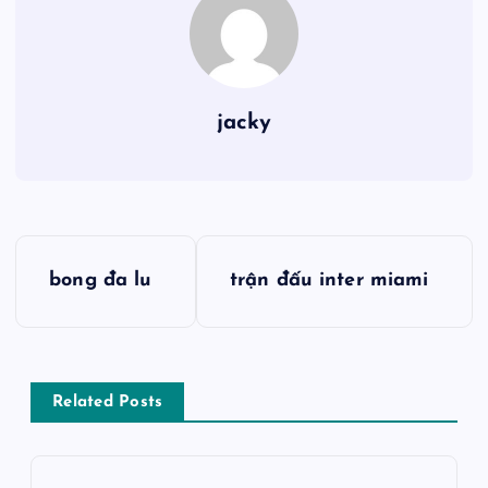
jacky
Đ
bong đa lu
trận đấu inter miami
i
ề
Related Posts
u
h