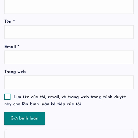
Tên
*
Email
*
Trang web
Lưu tên của tôi, email, và trang web trong trình duyệt
này cho lần bình luận kế tiếp của tôi.