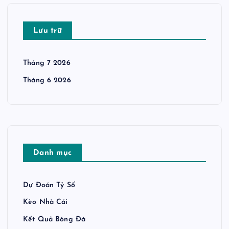
Lưu trữ
Tháng 7 2026
Tháng 6 2026
Danh mục
Dự Đoán Tỷ Số
Kèo Nhà Cái
Kết Quả Bóng Đá