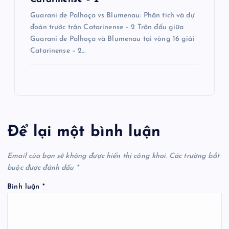
Guarani de Palhoça vs Blumenau: Phân tích và dự
đoán trước trận Catarinense – 2 Trận đấu giữa
Guarani de Palhoça và Blumenau tại vòng 16 giải
Catarinense – 2…
Để lại một bình luận
Email của bạn sẽ không được hiển thị công khai.
Các trường bắt
buộc được đánh dấu
*
Bình luận
*