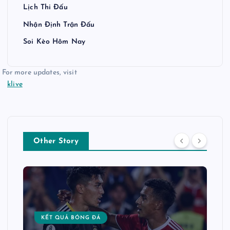
Lịch Thi Đấu
Nhận Định Trận Đấu
Soi Kèo Hôm Nay
For more updates, visit
klive
Other Story
KẾT QUẢ BÓNG ĐÁ