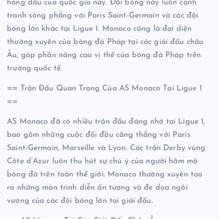
hàng đầu của quốc gia này. Đội bóng này luôn cạnh
tranh sòng phẳng với Paris Saint-Germain và các đội
bóng lớn khác tại Ligue 1. Monaco cũng là đại diện
thường xuyên của bóng đá Pháp tại các giải đấu châu
Âu, góp phần nâng cao vị thế của bóng đá Pháp trên
trường quốc tế.
== Trận Đấu Quan Trọng Của AS Monaco Tại Ligue 1
==
AS Monaco đã có nhiều trận đấu đáng nhớ tại Ligue 1,
bao gồm những cuộc đối đầu căng thẳng với Paris
Saint-Germain, Marseille và Lyon. Các trận Derby vùng
Côte d’Azur luôn thu hút sự chú ý của người hâm mộ
bóng đá trên toàn thế giới. Monaco thường xuyên tạo
ra những màn trình diễn ấn tượng và đe dọa ngôi
vương của các đội bóng lớn tại giải đấu.