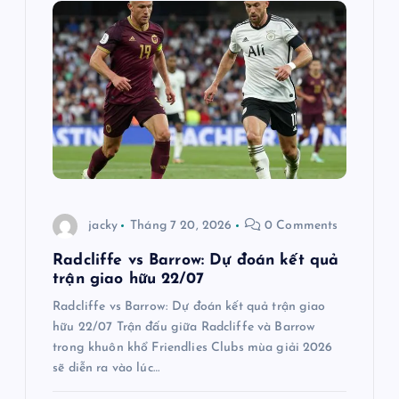
ư
ớ
n
g
b
jacky
Tháng 7 20, 2026
0 Comments
à
Radcliffe vs Barrow: Dự đoán kết quả
trận giao hữu 22/07
i
Radcliffe vs Barrow: Dự đoán kết quả trận giao
v
hữu 22/07 Trận đấu giữa Radcliffe và Barrow
trong khuôn khổ Friendlies Clubs mùa giải 2026
sẽ diễn ra vào lúc…
i