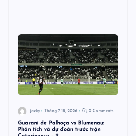
ế
t
jacky
Tháng 7 18, 2026
0 Comments
Guarani de Palhoça vs Blumenau:
Phân tích và dự đoán trước trận
Catarinense – 2