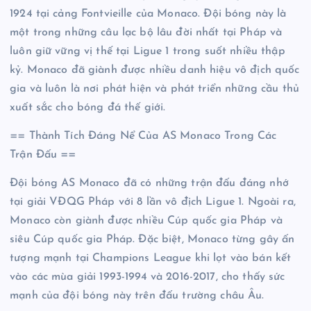
1924 tại cảng Fontvieille của Monaco. Đội bóng này là
một trong những câu lạc bộ lâu đời nhất tại Pháp và
luôn giữ vững vị thế tại Ligue 1 trong suốt nhiều thập
kỷ. Monaco đã giành được nhiều danh hiệu vô địch quốc
gia và luôn là nơi phát hiện và phát triển những cầu thủ
xuất sắc cho bóng đá thế giới.
== Thành Tích Đáng Nể Của AS Monaco Trong Các
Trận Đấu ==
Đội bóng AS Monaco đã có những trận đấu đáng nhớ
tại giải VĐQG Pháp với 8 lần vô địch Ligue 1. Ngoài ra,
Monaco còn giành được nhiều Cúp quốc gia Pháp và
siêu Cúp quốc gia Pháp. Đặc biệt, Monaco từng gây ấn
tượng mạnh tại Champions League khi lọt vào bán kết
vào các mùa giải 1993-1994 và 2016-2017, cho thấy sức
mạnh của đội bóng này trên đấu trường châu Âu.