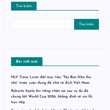
Tìm kiếm
Tìm kiếm
Bài viết mới
HLV Timor Leste đặt mục tiêu “Tây Ban Nha thu
nhỏ” trước cuộc đụng độ nhà vô địch Việt Nam
Roberto Ayala lên tiếng nhận sai sau vụ ẩu đả
chung kết World Cup 2026, khẳng định sẽ xin lỗi
trực tiếp