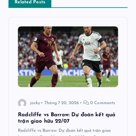
Related Posts
u
h
ư
ớ
n
g
b
jacky
Tháng 7 20, 2026
0 Comments
à
Radcliffe vs Barrow: Dự đoán kết quả
trận giao hữu 22/07
i
Radcliffe vs Barrow: Dự đoán kết quả trận giao