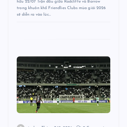
v
hữu 22/07 Trận đấu giữa Radcliffe và Barrow
trong khuôn khổ Friendlies Clubs mùa giải 2026
sẽ diễn ra vào lúc…
i
ế
t