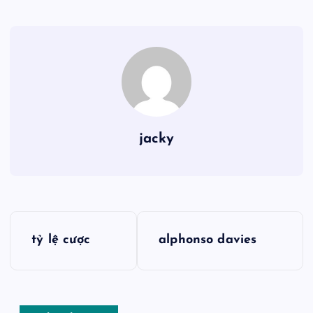
jacky
Đ
tỷ lệ cược
alphonso davies
i
ề