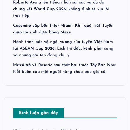
Roberto Ayala lên tiếng nhận sai sau vụ ẩu đả
chung kết World Cup 2026, khẳng định sẽ xin lỗi
trực tiếp
Casemiro cập bến Inter Miami: Khi “quái vật” tuyến
giữa tái sinh dưới bóng Messi
Hành trình bảo vệ ngôi vương của tuyển Việt Nam
tại ASEAN Cup 2026: Lịch thi đấu, kênh phát sóng
và những cái tên đáng chú ý
Messi trở về Rosario sau thất bại trước Tây Ban Nha:
Nỗi buồn của một người hùng chưa bao giờ cũ
Bình luận gần đây