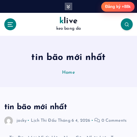
S
Đăng ký +88k
k
i
klive
p
keo bong da
t
o
c
o
tin bão mới nhất
n
t
Home
e
n
t
tin bão mới nhất
jacky
Lịch Thi Đấu
Tháng 6 4, 2026
0 Comments