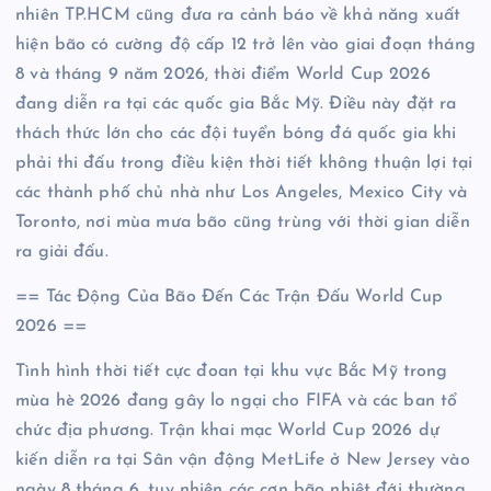
nhiên TP.HCM cũng đưa ra cảnh báo về khả năng xuất
hiện bão có cường độ cấp 12 trở lên vào giai đoạn tháng
8 và tháng 9 năm 2026, thời điểm World Cup 2026
đang diễn ra tại các quốc gia Bắc Mỹ. Điều này đặt ra
thách thức lớn cho các đội tuyển bóng đá quốc gia khi
phải thi đấu trong điều kiện thời tiết không thuận lợi tại
các thành phố chủ nhà như Los Angeles, Mexico City và
Toronto, nơi mùa mưa bão cũng trùng với thời gian diễn
ra giải đấu.
== Tác Động Của Bão Đến Các Trận Đấu World Cup
2026 ==
Tình hình thời tiết cực đoan tại khu vực Bắc Mỹ trong
mùa hè 2026 đang gây lo ngại cho FIFA và các ban tổ
chức địa phương. Trận khai mạc World Cup 2026 dự
kiến diễn ra tại Sân vận động MetLife ở New Jersey vào
ngày 8 tháng 6, tuy nhiên các cơn bão nhiệt đới thường