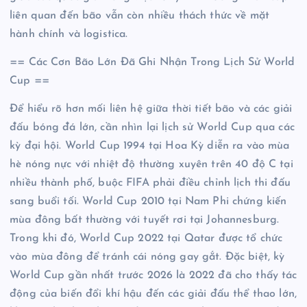
liên quan đến bão vẫn còn nhiều thách thức về mặt
hành chính và logistica.
== Các Cơn Bão Lớn Đã Ghi Nhận Trong Lịch Sử World
Cup ==
Để hiểu rõ hơn mối liên hệ giữa thời tiết bão và các giải
đấu bóng đá lớn, cần nhìn lại lịch sử World Cup qua các
kỳ đại hội. World Cup 1994 tại Hoa Kỳ diễn ra vào mùa
hè nóng nực với nhiệt độ thường xuyên trên 40 độ C tại
nhiều thành phố, buộc FIFA phải điều chỉnh lịch thi đấu
sang buổi tối. World Cup 2010 tại Nam Phi chứng kiến
mùa đông bất thường với tuyết rơi tại Johannesburg.
Trong khi đó, World Cup 2022 tại Qatar được tổ chức
vào mùa đông để tránh cái nóng gay gắt. Đặc biệt, kỳ
World Cup gần nhất trước 2026 là 2022 đã cho thấy tác
động của biến đổi khí hậu đến các giải đấu thể thao lớn,