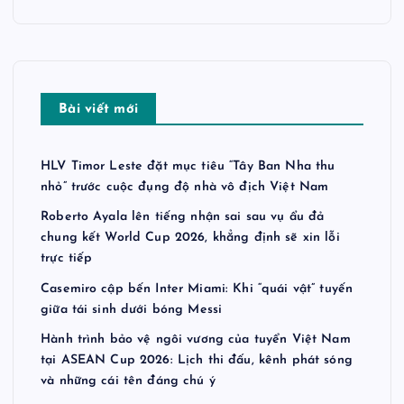
Bài viết mới
HLV Timor Leste đặt mục tiêu “Tây Ban Nha thu
nhỏ” trước cuộc đụng độ nhà vô địch Việt Nam
Roberto Ayala lên tiếng nhận sai sau vụ ẩu đả
chung kết World Cup 2026, khẳng định sẽ xin lỗi
trực tiếp
Casemiro cập bến Inter Miami: Khi “quái vật” tuyến
giữa tái sinh dưới bóng Messi
Hành trình bảo vệ ngôi vương của tuyển Việt Nam
tại ASEAN Cup 2026: Lịch thi đấu, kênh phát sóng
và những cái tên đáng chú ý