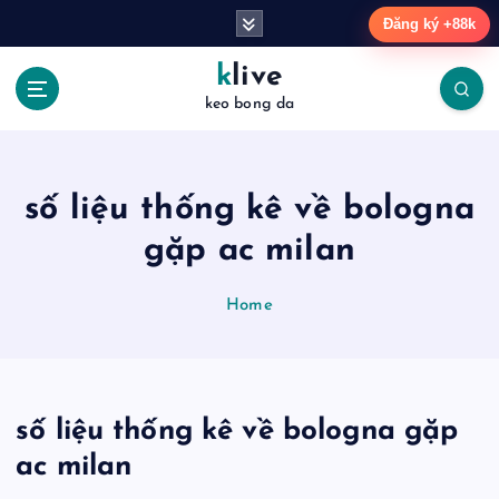
S
Đăng ký +88k
k
i
klive
p
keo bong da
t
o
c
o
số liệu thống kê về bologna
n
t
gặp ac milan
e
n
Home
t
số liệu thống kê về bologna gặp
ac milan