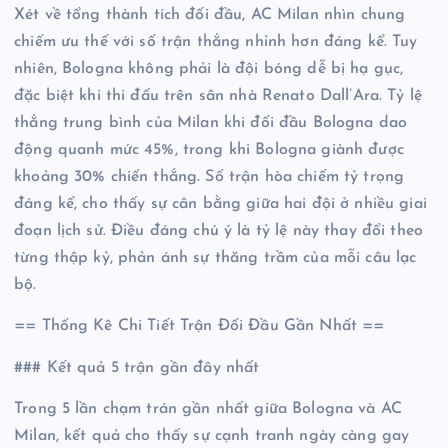
Xét về tổng thành tích đối đầu, AC Milan nhìn chung
chiếm ưu thế với số trận thắng nhỉnh hơn đáng kể. Tuy
nhiên, Bologna không phải là đội bóng dễ bị hạ gục,
đặc biệt khi thi đấu trên sân nhà Renato Dall’Ara. Tỷ lệ
thắng trung bình của Milan khi đối đầu Bologna dao
động quanh mức 45%, trong khi Bologna giành được
khoảng 30% chiến thắng. Số trận hòa chiếm tỷ trọng
đáng kể, cho thấy sự cân bằng giữa hai đội ở nhiều giai
đoạn lịch sử. Điều đáng chú ý là tỷ lệ này thay đổi theo
từng thập kỷ, phản ánh sự thăng trầm của mỗi câu lạc
bộ.
== Thống Kê Chi Tiết Trận Đối Đầu Gần Nhất ==
### Kết quả 5 trận gần đây nhất
Trong 5 lần chạm trán gần nhất giữa Bologna và AC
Milan, kết quả cho thấy sự cạnh tranh ngày càng gay