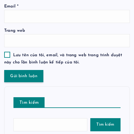
Email
*
Trang web
Lưu tên của tôi, email, và trang web trong trình duyệt
này cho lần bình luận kế tiếp của tôi.
Tìm kiếm
Tìm kiếm