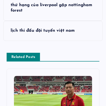
Đ
thứ hạng của liverpool gặp nottingham
i
forest
ề
lịch thi đấu đội tuyển việt nam
u
h
ư
Related Posts
ớ
n
g
b