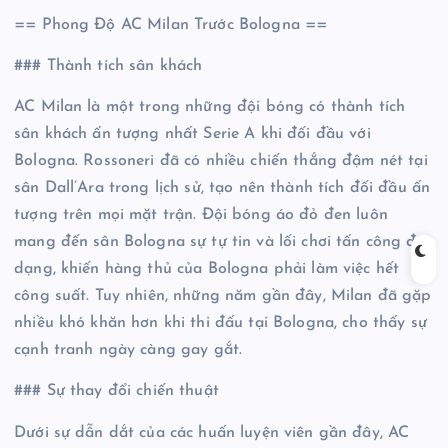
== Phong Độ AC Milan Trước Bologna ==
### Thành tích sân khách
AC Milan là một trong những đội bóng có thành tích
sân khách ấn tượng nhất Serie A khi đối đầu với
Bologna. Rossoneri đã có nhiều chiến thắng đậm nét tại
sân Dall’Ara trong lịch sử, tạo nên thành tích đối đầu ấn
tượng trên mọi mặt trận. Đội bóng áo đỏ đen luôn
mang đến sân Bologna sự tự tin và lối chơi tấn công đa
dạng, khiến hàng thủ của Bologna phải làm việc hết
công suất. Tuy nhiên, những năm gần đây, Milan đã gặp
nhiều khó khăn hơn khi thi đấu tại Bologna, cho thấy sự
cạnh tranh ngày càng gay gắt.
### Sự thay đổi chiến thuật
Dưới sự dẫn dắt của các huấn luyện viên gần đây, AC