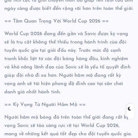
giá tích cực từ giới chuyên môn đã giúp tên tuổi của anh
ngày càng được biết đến rộng rãi hơn trên toàn thế giới.
== Tầm Quan Trọng Với World Cup 2026 ==
World Cup 2026 đang đến gần và Savic được kỳ vọng
sẽ là trụ cột không thể thiếu trong hành trình của đội
tuyển quốc gia tại giải đấu này. Trước mức độ cạnh
tranh khốc liệt từ các đội bóng hàng đầu, kinh nghiệm
và khả năng lãnh đạo của Savic sẽ là yếu tố quyết định
giúp đội nhà đi xa hơn. Người hâm mộ đang rất kỳ
vọng anh sẽ tái hiện phong độ đỉnh cao tại sân chơi
danh giá nhất hành tinh.
== Kỳ Vọng Từ Người Hâm Mộ ==
Người hâm mộ bóng đá trên toàn thế giới đang rất kỳ
vọng Savic sẽ tỏa sáng rực rỡ tại World Cup 2026,
mang về những kết quả tốt đẹp cho đội tuyển quốc gia.