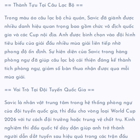
== Thành Tựu Tại Câu Lạc Bộ ==
Trong màu áo câu lạc bộ chủ quản, Savic đã giành được
nhiều danh hiệu quan trọng bao gồm chức vô địch quốc
gia và các Cup nội địa. Anh được bình chọn vào đội hình
tiêu biểu của giải đấu nhiều mùa giải liên tiếp nhờ
phong độ ổn định. Sự hiện diện của Savic trong hàng
phòng ngự đã giúp câu lạc bộ cải thiện đáng kể thành
tích phòng ngự, giảm số bàn thua nhận được qua mỗi
mùa giải.
== Vai Trò Tại Đội Tuyển Quốc Gia ==
Savic là nhân vật trung tâm trong hệ thống phòng ngự
của đội tuyển quốc gia, thi đấu cho vòng loại World Cup
2026 với tư cách đội trưởng hoặc trung vệ chốt trụ. Kinh
nghiệm thi đấu quốc tế dày dặn giúp anh trở thành
người dẫn dắt tuyến sau hiệu quả trong các trận đấu