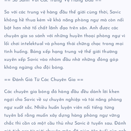
== So Sánh Với Các Trung Vệ Hàng Đầu ==
So với các trung vệ hàng đầu thế giới cùng thời, Savic
không hề thua kém về khả năng phòng ngự mà còn nổi
bật hơn nhờ tố chất lãnh đạo trên sân. Anh được các
chuyên gia so sánh với những huyền thoại phòng ngự vì
lối chơi intelektual và phong thái chững chạc trong mọi
tình huống. Bảng xếp hạng trung vệ thế giới thường
xuyên xếp Savic vào nhóm đầu nhờ những đóng góp
không ngừng cho đội bóng.
== Đánh Giá Từ Các Chuyên Gia ==
Các chuyên gia bóng đá hàng đầu đều dành lời khen
ngợi cho Savic về sự chuyên nghiệp và tài năng phòng
ngự xuất sắc. Nhiều huấn luyện viên nổi tiếng từng
tuyên bố rằng muốn xây dựng hàng phòng ngự vững
chắc thì cần có một cầu thủ như Savic ở tuyến sau. Đánh