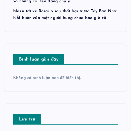
và những cái tên đáng chú ý
Messi trở về Rosario sau thất bại trước Tây Ban Nha:
Nỗi buồn của một người hùng chưa bao giờ cũ
Bình luận gần đây
Không có bình luận nào để hiển thị.
Lưu trữ