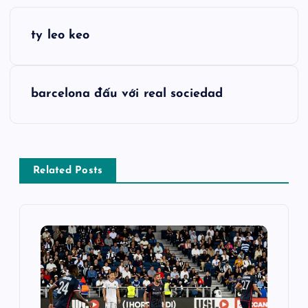
Đ
ty leo keo
i
ề
barcelona đấu với real sociedad
u
h
Related Posts
ư
ớ
n
g