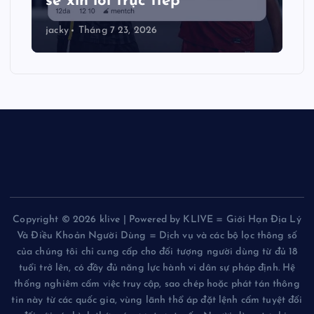
sẽ xin lỗi trực tiếp
jacky
Tháng 7 23, 2026
Copyright © 2026 klive | Powered by KLIVE = Giới Hạn Địa Lý
Và Điều Khoản Người Dùng = Dịch vụ và các bộ lọc thông số
của chúng tôi chỉ cung cấp cho đối tượng người dùng từ đủ 18
tuổi trở lên, có đầy đủ năng lực hành vi dân sự pháp định. Hệ
thống nghiêm cấm việc truy cập, sao chép hoặc phát tán thông
tin này từ các quốc gia, vùng lãnh thổ áp đặt lệnh cấm tuyệt đối