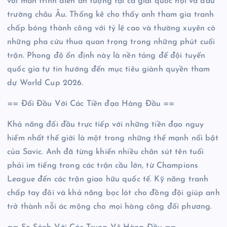
với màn trình diễn ấn tượng tại cả giải quốc nội và đấu
trường châu Âu. Thống kê cho thấy anh tham gia tranh
chấp bóng thành công với tỷ lệ cao và thường xuyên có
những pha cứu thua quan trọng trong những phút cuối
trận. Phong độ ổn định này là nền tảng để đội tuyển
quốc gia tự tin hướng đến mục tiêu giành quyền tham
dự World Cup 2026.
== Đối Đầu Với Các Tiền đạo Hàng Đầu ==
Khả năng đối đầu trực tiếp với những tiền đạo nguy
hiểm nhất thế giới là một trong những thế mạnh nổi bật
của Savic. Anh đã từng khiến nhiều chân sút tên tuổi
phải im tiếng trong các trận cầu lớn, từ Champions
League đến các trận giao hữu quốc tế. Kỹ năng tranh
chấp tay đôi và khả năng bọc lót cho đồng đội giúp anh
trở thành nỗi ác mộng cho mọi hàng công đối phương.