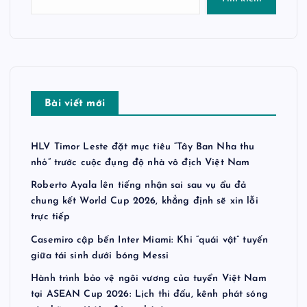
Bài viết mới
HLV Timor Leste đặt mục tiêu “Tây Ban Nha thu
nhỏ” trước cuộc đụng độ nhà vô địch Việt Nam
Roberto Ayala lên tiếng nhận sai sau vụ ẩu đả
chung kết World Cup 2026, khẳng định sẽ xin lỗi
trực tiếp
Casemiro cập bến Inter Miami: Khi “quái vật” tuyến
giữa tái sinh dưới bóng Messi
Hành trình bảo vệ ngôi vương của tuyển Việt Nam
tại ASEAN Cup 2026: Lịch thi đấu, kênh phát sóng