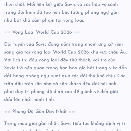
then chốt. Mối liên kết giữa Savic và các hậu vệ cánh
trong đội hình đã tạo nên bức tường phòng ngự gần
như bất khả xâm phạm tại vòng loại.
== Vòng Loại World Cup 2026 ==
Đội tuyển của Savic đang nằm trong nhóm ứng cử viên
sáng giá tại vòng loại World Cup 2026 khu vực châu Âu.
Với lịch thi đấu vòng loại đầy thử thách, vai trò của
Savic trở nên quan trọng hơn bao giờ hết trong việc dẫn
dắt hàng phòng ngự vượt qua các đối thủ khó chịu. Các
trận đấu trên sân nhà và sân khách đều đòi hỏi anh
phải duy trì phong độ đỉnh cao để giành vé đến giải
đấu lớn nhất hành tinh.
== Phong Độ Gần Đây Nhất ==
Trong mùa giải gần nhất, Savic tiếp tục khẳng định vị trí