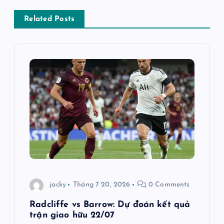
ề
Related Posts
u
h
ư
ớ
n
g
b
jacky
Tháng 7 20, 2026
0 Comments
à
Radcliffe vs Barrow: Dự đoán kết quả
trận giao hữu 22/07
i