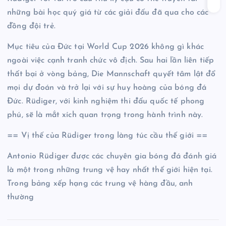
những bài học quý giá từ các giải đấu đã qua cho các
đồng đội trẻ.
Mục tiêu của Đức tại World Cup 2026 không gì khác
ngoài việc cạnh tranh chức vô địch. Sau hai lần liên tiếp
thất bại ở vòng bảng, Die Mannschaft quyết tâm lật đổ
mọi dự đoán và trở lại với sự huy hoàng của bóng đá
Đức. Rüdiger, với kinh nghiệm thi đấu quốc tế phong
phú, sẽ là mắt xích quan trọng trong hành trình này.
== Vị thế của Rüdiger trong làng túc cầu thế giới ==
Antonio Rüdiger được các chuyên gia bóng đá đánh giá
là một trong những trung vệ hay nhất thế giới hiện tại.
Trong bảng xếp hạng các trung vệ hàng đầu, anh
thường