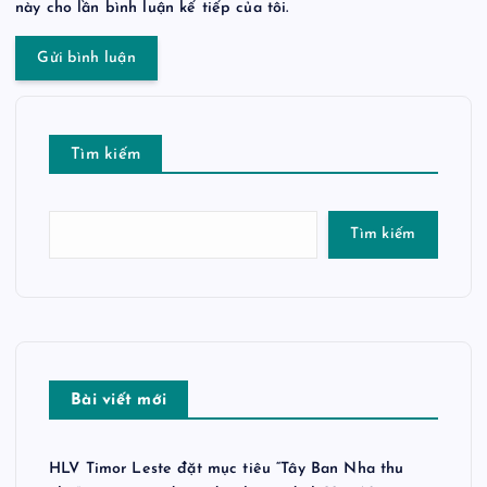
này cho lần bình luận kế tiếp của tôi.
Tìm kiếm
Tìm kiếm
Bài viết mới
HLV Timor Leste đặt mục tiêu “Tây Ban Nha thu