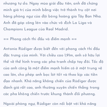
nhượng tự do. Ngay mùa giải đầu tiên, anh đã chứng
minh giá trị của mình bằng việc trở thành trụ cột nơi
hàng phòng ngự của đội bóng hoàng gia Tây Ban Nha.
Anh đã góp công lớn vào chức vô địch La Liga và
Champions League của Real Madrid.
== Phong cách thi đấu và điểm mạnh ==
Antonio Rüdiger được biết đến với phong cách thi đấu
đặc trưng của mình. Với chiều cao 1,91m, anh sở hữu lợi
thế về thể hình trong các pha tranh chấp tay đôi. Tốc độ
của anh cũng là một điểm mạnh hiếm có ở một trung vệ
cao lớn, cho phép anh bọc lót tốt và theo kịp các tiền
đạo nhanh. Khả năng không chiến của Rüdiger được
đánh giá rất cao, anh thường xuyên chiến thắng trong
các pha không chiến trước khung thành đối phương.
Ngoài phòng ngự, Rüdiger còn nổi bật với khả năng