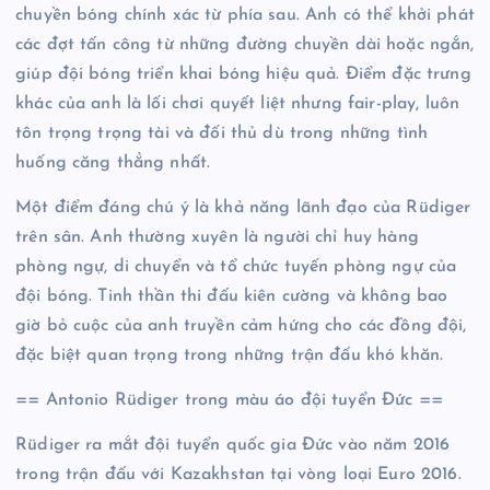
chuyền bóng chính xác từ phía sau. Anh có thể khởi phát
các đợt tấn công từ những đường chuyền dài hoặc ngắn,
giúp đội bóng triển khai bóng hiệu quả. Điểm đặc trưng
khác của anh là lối chơi quyết liệt nhưng fair-play, luôn
tôn trọng trọng tài và đối thủ dù trong những tình
huống căng thẳng nhất.
Một điểm đáng chú ý là khả năng lãnh đạo của Rüdiger
trên sân. Anh thường xuyên là người chỉ huy hàng
phòng ngự, di chuyển và tổ chức tuyến phòng ngự của
đội bóng. Tinh thần thi đấu kiên cường và không bao
giờ bỏ cuộc của anh truyền cảm hứng cho các đồng đội,
đặc biệt quan trọng trong những trận đấu khó khăn.
== Antonio Rüdiger trong màu áo đội tuyển Đức ==
Rüdiger ra mắt đội tuyển quốc gia Đức vào năm 2016
trong trận đấu với Kazakhstan tại vòng loại Euro 2016.