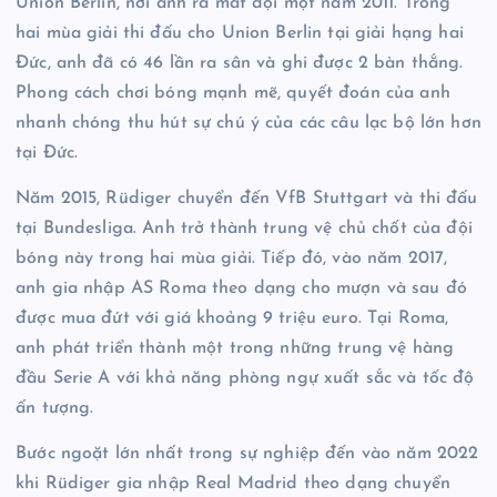
Union Berlin, nơi anh ra mắt đội một năm 2011. Trong
hai mùa giải thi đấu cho Union Berlin tại giải hạng hai
Đức, anh đã có 46 lần ra sân và ghi được 2 bàn thắng.
Phong cách chơi bóng mạnh mẽ, quyết đoán của anh
nhanh chóng thu hút sự chú ý của các câu lạc bộ lớn hơn
tại Đức.
Năm 2015, Rüdiger chuyển đến VfB Stuttgart và thi đấu
tại Bundesliga. Anh trở thành trung vệ chủ chốt của đội
bóng này trong hai mùa giải. Tiếp đó, vào năm 2017,
anh gia nhập AS Roma theo dạng cho mượn và sau đó
được mua đứt với giá khoảng 9 triệu euro. Tại Roma,
anh phát triển thành một trong những trung vệ hàng
đầu Serie A với khả năng phòng ngự xuất sắc và tốc độ
ấn tượng.
Bước ngoặt lớn nhất trong sự nghiệp đến vào năm 2022
khi Rüdiger gia nhập Real Madrid theo dạng chuyển