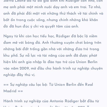
Sierra Leone đã từ bỏ gia đình khi Rüdiger còn nhỏ, còn
mẹ anh phải một mình nuôi dạy anh và em trai. Từ nhỏ,
anh đã phải đối mặt với những thử thách về tài chính và
bất ổn trong cuộc sống, nhưng chính những khó khăn
đó đã hun đúc ý chí và quyết tâm của anh.
Ngay từ khi còn học tiểu học, Rüdiger đã bộc lộ niềm
đam mê với bóng đá. Anh thường xuyên chơi bóng trên
những bãi đất trống gần nhà với những đứa trẻ trong
khu phố. Sự nỗ lực và tài năng của anh đã được phát
hiện khi anh gia nhập lò đào tạo trẻ của Union Berlin
vào năm 2009, mở đầu cho hành trình sự nghiệp chuyên
nghiệp đầy thú vị.
== Sự nghiệp câu lạc bộ: Từ Union Berlin đến Real
Madrid ==
Hành trình sự nghiệp của Antonio Rüdiger bắt đầu từ