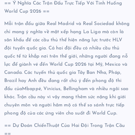
== Ý Nghĩa Các Trận Đấu Trực Tiếp Với Tình Huống
World Cup 2026 ==
Mỗi trận đấu giữa Real Madrid và Real Sociedad không
chỉ mang ý nghĩa về mặt xếp hạng La Liga mà còn là
sân khấu để các cầu thủ thể hiện năng lực trước HLV
đội tuyển quốc gia. Cả hai đội đều có nhiều cầu thủ
quốc tế từ khắp nơi trên thế giới, những người đang nỗ
lực để giành vé đến World Cup 2026 tại Mỹ, Mexico và
Canada. Các tuyển thủ quốc gia Tây Ban Nha, Pháp,
Brazil hay Anh đều đang rất chú ý đến phong độ thi
đấu củaMbappé, Vinicius, Bellingham và nhiều ngôi sao
khác. Trận cầu này vì vậy mang thêm sức nặng khi giới
chuyên môn và người hâm mộ có thể so sánh trực tiếp
phong độ của các ứng viên cho suất đi World Cup.
== Dự Đoán ChiếnThuật Của Hai Đội Trong Trận Cầu
==