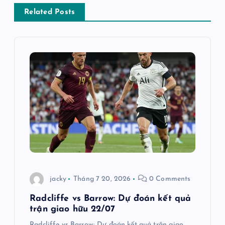
h
Related Posts
ư
ớ
n
g
b
à
i
jacky
Tháng 7 20, 2026
0 Comments
v
Radcliffe vs Barrow: Dự đoán kết quả
trận giao hữu 22/07
i
Radcliffe vs Barrow: Dự đoán kết quả trận giao