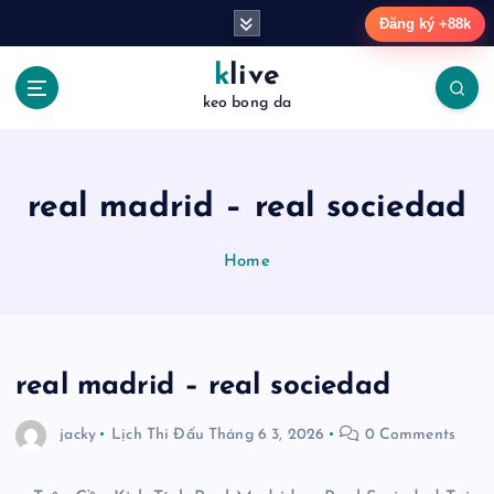
S
Đăng ký +88k
k
i
klive
p
keo bong da
t
o
c
o
real madrid – real sociedad
n
t
Home
e
n
t
real madrid – real sociedad
jacky
Lịch Thi Đấu
Tháng 6 3, 2026
0 Comments