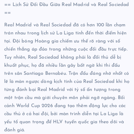
== Lịch Sử Đối Đầu Giữa Real Madrid và Real Sociedad
==
Real Madrid và Real Sociedad đã có hơn 100 lần chạm
trán nhau trong lịch sử La Liga tính đến thời điểm hiện
tại. Đội bóng Hoàng gia chiếm ưu thế rõ ràng với số
chiến thắng áp đảo trong những cuộc đối đầu trực tiếp.
Tuy nhiên, Real Sociedad không phải là đối thủ dễ bị
khuất phục, họ đã nhiều lần gây bất ngờ khi thi đấu
trên sân Santiago Bernabéu. Trận đấu đáng nhớ nhất có
lẽ là màn ngược dòng kịch tính của Real Sociedad khi họ
từng đánh bại Real Madrid với tỷ số ấn tượng trong
một trận cầu mà giới chuyên môn phải ngỡ ngàng. Bối
cảnh World Cup 2026 đang tạo thêm động lực cho các
cầu thủ ở cả hai đội, bởi màn trình diễn tại La Liga là
yếu tố quan trọng để HLV tuyển quốc gia theo dõi và
đánh giá.