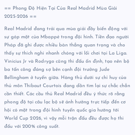
== Phong Độ Hiện Tại Của Real Madrid Mùa Giải
2025-2026 ==
Real Madrid đang trải qua mùa giải đầy biến động với
sự góp mặt của Mbappé trong đội hình. Tiền đạo người
Pháp đã ghi được nhiều bàn thắng quan trọng và cho
thấy sự thích nghi nhanh chóng với lối chơi tại La Liga.
Vinicius Jr và Rodrygo cũng thi đấu ổn định, tạo nên bộ
ba tấn công đáng sợ bên cạnh đội trưởng Jude
Bellingham ở tuyến giữa. Hàng thủ dưới sự chỉ huy của
thủ môn Thibaut Courtois đang dần tìm lại sự chắc chắn
cần thiết. Các cầu thủ Real Madrid đều ý thức rõ rằng
phong độ tại câu lạc bộ sẽ ảnh hưởng trực tiếp đến cơ
hội có mặt trong đội hình tuyển quốc gia hướng tới
World Cup 2026, vì vậy mỗi trận đấu đều được họ thi
đấu với 200% công suất.