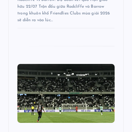
hữu 22/07 Trận đấu giữa Radcliffe và Barrow
ế
trong khuôn khổ Friendlies Clubs mùa giải 2026
sẽ diễn ra vào lúc…
t