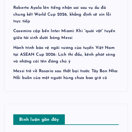
Roberto Ayala lên tiếng nhận sai sau vụ ẩu đả
chung kết World Cup 2026, khẳng định sẽ xin lỗi
trực tiếp
Casemiro cập bến Inter Miami: Khi “quái vật” tuyến
giữa tái sinh dưới bóng Messi
Hành trình bảo vệ ngôi vương của tuyển Việt Nam
tại ASEAN Cup 2026: Lịch thi đấu, kênh phát sóng
và những cái tên đáng chú ý
Messi trở về Rosario sau thất bại trước Tây Ban Nha:
Nỗi buồn của một người hùng chưa bao giờ cũ
Bình luận gần đây