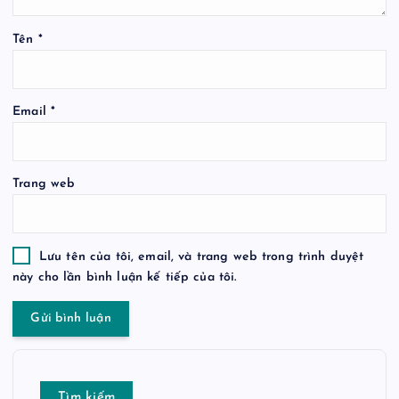
Tên
*
Email
*
Trang web
Lưu tên của tôi, email, và trang web trong trình duyệt
này cho lần bình luận kế tiếp của tôi.
Tìm kiếm