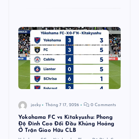
t
jacky
Tháng 7 17, 2026
0 Comments
Yokohama FC vs Kitakyushu: Phong
Độ Đỉnh Cao Đối Đầu Khủng Hoảng
Ở Trận Giao Hữu CLB