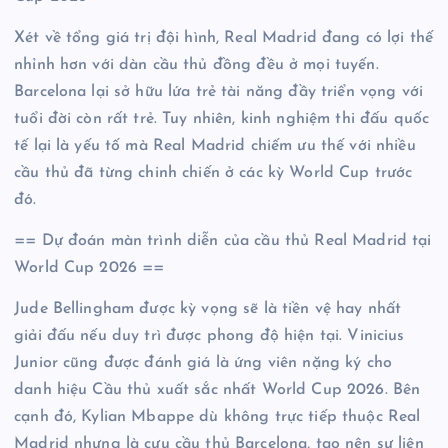
Xét về tổng giá trị đội hình, Real Madrid đang có lợi thế
nhỉnh hơn với dàn cầu thủ đồng đều ở mọi tuyến.
Barcelona lại sở hữu lứa trẻ tài năng đầy triển vọng với
tuổi đời còn rất trẻ. Tuy nhiên, kinh nghiệm thi đấu quốc
tế lại là yếu tố mà Real Madrid chiếm ưu thế với nhiều
cầu thủ đã từng chinh chiến ở các kỳ World Cup trước
đó.
== Dự đoán màn trình diễn của cầu thủ Real Madrid tại
World Cup 2026 ==
Jude Bellingham được kỳ vọng sẽ là tiền vệ hay nhất
giải đấu nếu duy trì được phong độ hiện tại. Vinicius
Junior cũng được đánh giá là ứng viên nặng ký cho
danh hiệu Cầu thủ xuất sắc nhất World Cup 2026. Bên
cạnh đó, Kylian Mbappe dù không trực tiếp thuộc Real
Madrid nhưng là cựu cầu thủ Barcelona, tạo nên sự liên