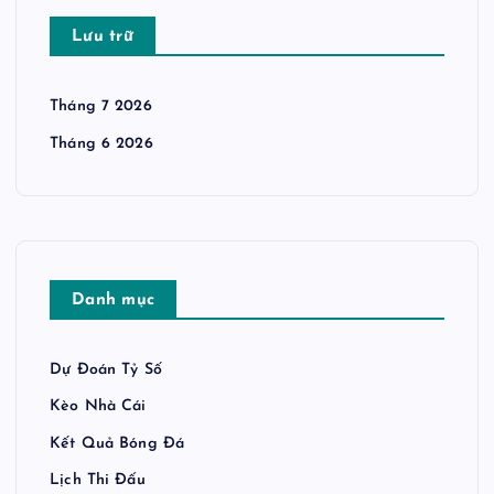
Lưu trữ
Tháng 7 2026
Tháng 6 2026
Danh mục
Dự Đoán Tỷ Số
Kèo Nhà Cái
Kết Quả Bóng Đá
Lịch Thi Đấu