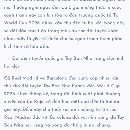
mộ thường nghĩ ngay đến La Liga, nhưng thực tế cuộc
cạnh tranh này còn lan tỏa ra đấu trường quốc tế. Tại
World Cup 2026, nhiều cầu thủ đến từ hai đội bóng này
sẽ đối đầu trực tiếp trong màu áo các đội tuyển khác
nhau. Đây là yếu tố khiến cho sự cạnh tranh thêm phần
kịch tính và hấp dẫn.
== Đại diện tuyển quốc gia Tây Ban Nha trong đội hình
hai đội ==
Cả Real Madrid và Barcelona đều cung cấp nhiều cầu
thủ cho đội tuyển Tây Ban Nha hướng đến World Cup
2026. Theo thống kê, trong đội hình xuất phát thường
xuyên của La Roja, có đến hơn một nửa đến từ hai đại
gia này. Điều này cho thấy sức ảnh hưởng to lớn của
Real Madrid đấu với Barcelona đối với nền bóng đá Tây
Ban Nha nói riêng và bóng đá thế giới nói chung.