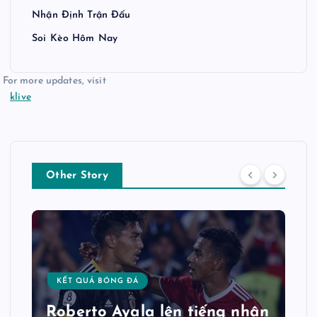
Nhận Định Trận Đấu
Soi Kèo Hôm Nay
For more updates, visit
klive
Other Story
KẾT QUẢ BÓNG ĐÁ
Roberto Ayala lên tiếng nhận