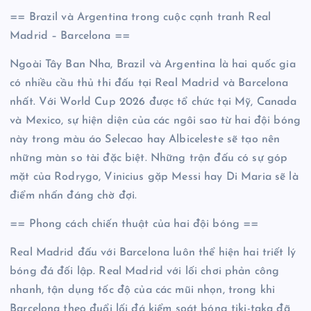
== Brazil và Argentina trong cuộc cạnh tranh Real
Madrid – Barcelona ==
Ngoài Tây Ban Nha, Brazil và Argentina là hai quốc gia
có nhiều cầu thủ thi đấu tại Real Madrid và Barcelona
nhất. Với World Cup 2026 được tổ chức tại Mỹ, Canada
và Mexico, sự hiện diện của các ngôi sao từ hai đội bóng
này trong màu áo Selecao hay Albiceleste sẽ tạo nên
những màn so tài đặc biệt. Những trận đấu có sự góp
mặt của Rodrygo, Vinicius gặp Messi hay Di Maria sẽ là
điểm nhấn đáng chờ đợi.
== Phong cách chiến thuật của hai đội bóng ==
Real Madrid đấu với Barcelona luôn thể hiện hai triết lý
bóng đá đối lập. Real Madrid với lối chơi phản công
nhanh, tận dụng tốc độ của các mũi nhọn, trong khi
Barcelona theo đuổi lối đá kiểm soát bóng tiki-taka đã