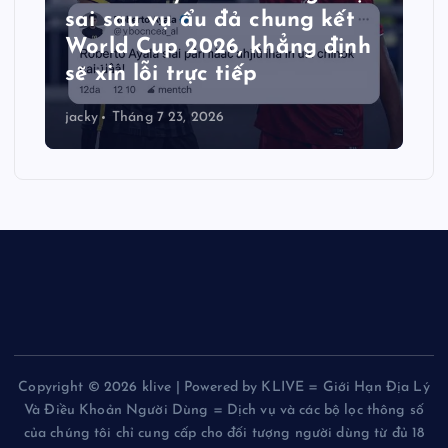
sai sau vụ ẩu đả chung kết
World Cup 2026, khẳng định
sẽ xin lỗi trực tiếp
jacky
Tháng 7 23, 2026
Copyright © 2026 klive | Powered by KLIVE = Giới Hạn Địa Lý
Và Điều Khoản Người Dùng = Dịch vụ và các bộ lọc thông số
của chúng tôi chỉ cung cấp cho đối tượng người dùng từ đủ 18