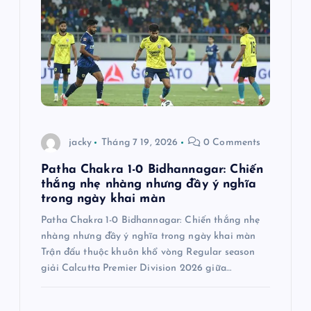
ớ
n
g
b
jacky
Tháng 7 19, 2026
0 Comments
à
Patha Chakra 1-0 Bidhannagar: Chiến
thắng nhẹ nhàng nhưng đầy ý nghĩa
i
trong ngày khai màn
Patha Chakra 1-0 Bidhannagar: Chiến thắng nhẹ
v
nhàng nhưng đầy ý nghĩa trong ngày khai màn
Trận đấu thuộc khuôn khổ vòng Regular season
i
giải Calcutta Premier Division 2026 giữa…
ế