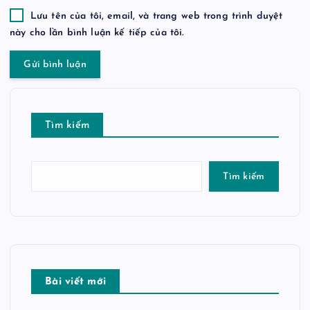
Lưu tên của tôi, email, và trang web trong trình duyệt
này cho lần bình luận kế tiếp của tôi.
Tìm kiếm
Tìm kiếm
Bài viết mới