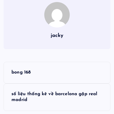
jacky
Đ
bong 168
i
ề
số liệu thống kê về barcelona gặp real
madrid
u