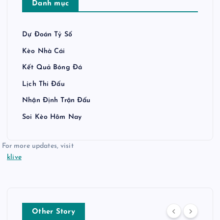
Danh mục
Dự Đoán Tỷ Số
Kèo Nhà Cái
Kết Quả Bóng Đá
Lịch Thi Đấu
Nhận Định Trận Đấu
Soi Kèo Hôm Nay
For more updates, visit
klive
Other Story