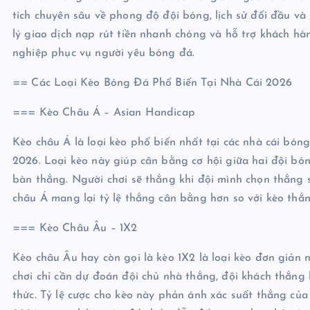
tích chuyên sâu về phong độ đội bóng, lịch sử đối đầu và 
lý giao dịch nạp rút tiền nhanh chóng và hỗ trợ khách hà
nghiệp phục vụ người yêu bóng đá.
== Các Loại Kèo Bóng Đá Phổ Biến Tại Nhà Cái 2026
=== Kèo Châu Á – Asian Handicap
Kèo châu Á là loại kèo phổ biến nhất tại các nhà cái bón
2026. Loại kèo này giúp cân bằng cơ hội giữa hai đội bón
bàn thắng. Người chơi sẽ thắng khi đội mình chọn thắng 
châu Á mang lại tỷ lệ thắng cân bằng hơn so với kèo thắ
=== Kèo Châu Âu – 1X2
Kèo châu Âu hay còn gọi là kèo 1X2 là loại kèo đơn giản
chơi chỉ cần dự đoán đội chủ nhà thắng, đội khách thắng 
thức. Tỷ lệ cược cho kèo này phản ánh xác suất thắng của