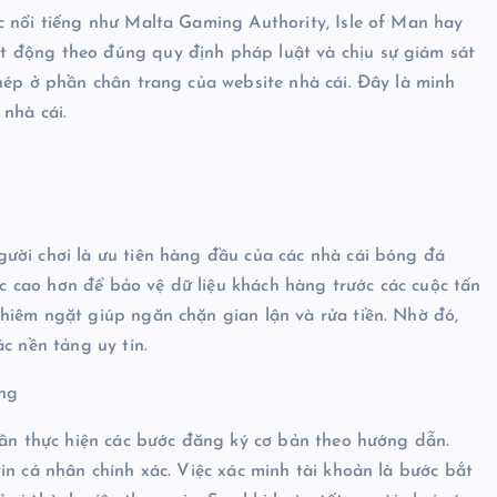
c nổi tiếng như Malta Gaming Authority, Isle of Man hay
 động theo đúng quy định pháp luật và chịu sự giám sát
hép ở phần chân trang của website nhà cái. Đây là minh
nhà cái.
ười chơi là ưu tiên hàng đầu của các nhà cái bóng đá
 cao hơn để bảo vệ dữ liệu khách hàng trước các cuộc tấn
hiêm ngặt giúp ngăn chặn gian lận và rửa tiền. Nhờ đó,
c nền tảng uy tín.
ng
cần thực hiện các bước đăng ký cơ bản theo hướng dẫn.
in cá nhân chính xác. Việc xác minh tài khoản là bước bắt