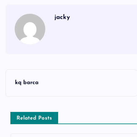
jacky
Đ
kq barca
i
ề
Related Posts
u