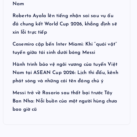
Nam
Roberto Ayala lên tiếng nhận sai sau vụ ẩu
đả chung kết World Cup 2026, khẳng định sẽ
xin lỗi trực tiếp
Casemiro cập bến Inter Miami: Khi “quái vật”
tuyến giữa tái sinh dưới bóng Messi
Hành trình bảo vệ ngôi vương của tuyển Việt
Nam tại ASEAN Cup 2026: Lịch thi đấu, kênh
phát sóng và những cái tên đáng chú ý
Messi trở về Rosario sau thất bại trước Tây
Ban Nha: Nỗi buồn của một người hùng chưa
bao giờ cũ