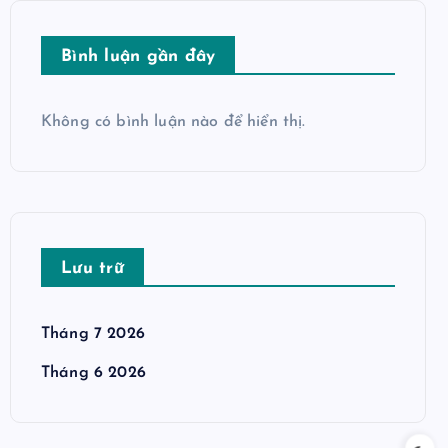
Bình luận gần đây
Không có bình luận nào để hiển thị.
Lưu trữ
Tháng 7 2026
Tháng 6 2026