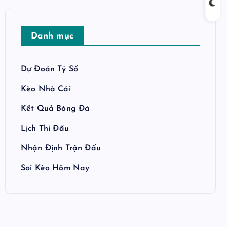
Danh mục
Dự Đoán Tỷ Số
Kèo Nhà Cái
Kết Quả Bóng Đá
Lịch Thi Đấu
Nhận Định Trận Đấu
Soi Kèo Hôm Nay