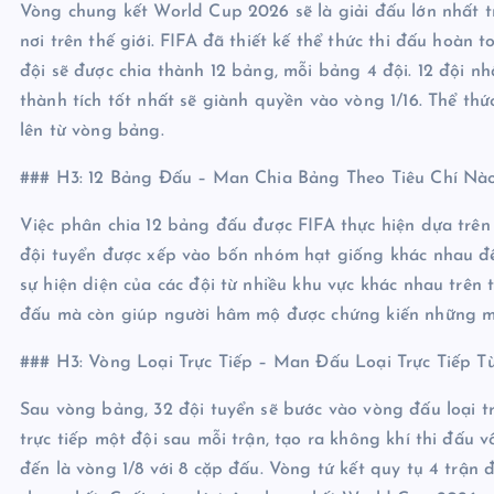
Vòng chung kết World Cup 2026 sẽ là giải đấu lớn nhất t
nơi trên thế giới. FIFA đã thiết kế thể thức thi đấu hoàn
đội sẽ được chia thành 12 bảng, mỗi bảng 4 đội. 12 đội n
thành tích tốt nhất sẽ giành quyền vào vòng 1/16. Thể thứ
lên từ vòng bảng.
### H3: 12 Bảng Đấu – Man Chia Bảng Theo Tiêu Chí Nà
Việc phân chia 12 bảng đấu được FIFA thực hiện dựa trê
đội tuyển được xếp vào bốn nhóm hạt giống khác nhau đ
sự hiện diện của các đội từ nhiều khu vực khác nhau trên 
đấu mà còn giúp người hâm mộ được chứng kiến những m
### H3: Vòng Loại Trực Tiếp – Man Đấu Loại Trực Tiếp Từ
Sau vòng bảng, 32 đội tuyển sẽ bước vào vòng đấu loại trự
trực tiếp một đội sau mỗi trận, tạo ra không khí thi đấu v
đến là vòng 1/8 với 8 cặp đấu. Vòng tứ kết quy tụ 4 trận đ