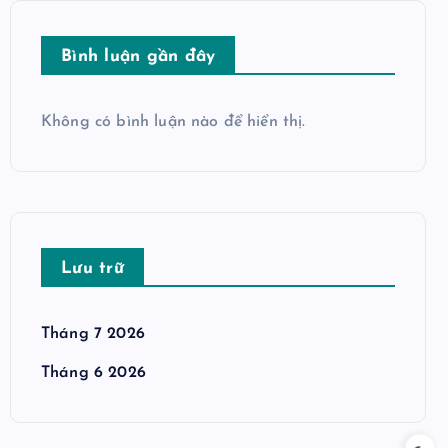
Bình luận gần đây
Không có bình luận nào để hiển thị.
Lưu trữ
Tháng 7 2026
Tháng 6 2026