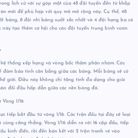
rong lịch sử với sự góp mặt của 48 đội tuyển đến từ khắp
 toàn mới để phù hợp với quy mô mở rộng này. Cụ thể, 48
hất bảng, 8 đội nhì bảng xuất sắc nhất và 4 đội hạng ba có
c này tạo thêm cơ hội cho các đội tuyển trung bình vươn
o
n hệ thống xếp hạng và vòng bốc thăm phân nhóm. Các
ể đảm bảo tính cân bằng giữa các bảng. Mỗi bảng sẽ có
thế giới. Điều này không chỉ tăng tính đa dạng cho giải
àn đối đầu hấp dẫn giữa các nền bóng đá.
 Vòng 1/16
c tiếp bắt đầu từ vòng 1/16. Các trận đấu tại đây sẽ loại
ô cùng căng thẳng. Vòng 1/16 diễn ra với 16 cặp đấu, tiếp
ấu kinh điển, rồi đến bán kết với 2 trận tranh vé vào