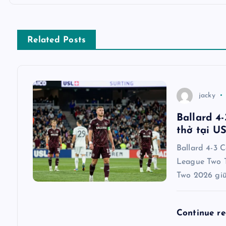
i
ề
Related Posts
u
h
jacky
ư
Ballard 4
thở tại U
ớ
Ballard 4-3 
League Two 
n
Two 2026 giữ
g
Continue r