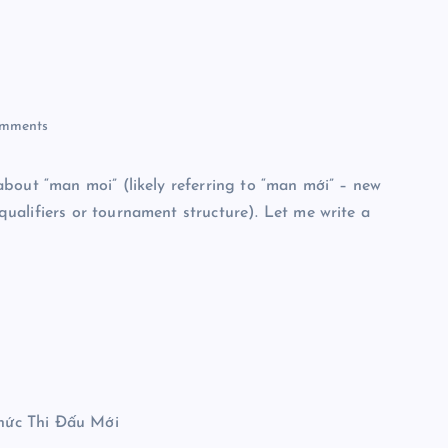
mments
bout “man moi” (likely referring to “man mới” – new
ualifiers or tournament structure). Let me write a
hức Thi Đấu Mới