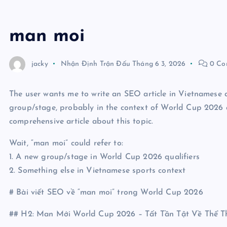
man moi
jacky
Nhận Định Trận Đấu
Tháng 6 3, 2026
0 Co
The user wants me to write an SEO article in Vietnamese a
group/stage, probably in the context of World Cup 2026 q
comprehensive article about this topic.
Wait, “man moi” could refer to:
1. A new group/stage in World Cup 2026 qualifiers
2. Something else in Vietnamese sports context
# Bài viết SEO về “man moi” trong World Cup 2026
## H2: Man Mới World Cup 2026 – Tất Tần Tật Về Thể T