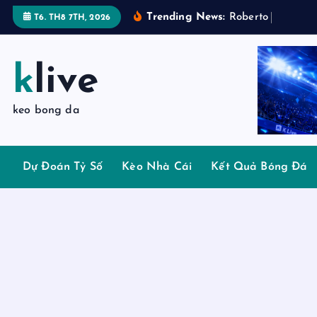
S
Trending News:
R
o
b
e
r
t
o
A
y
a
l
a
l
T6. TH8 7TH, 2026
k
i
p
klive
t
o
keo bong da
c
o
n
Dự Đoán Tỷ Số
Kèo Nhà Cái
Kết Quả Bóng Đá
t
e
n
t