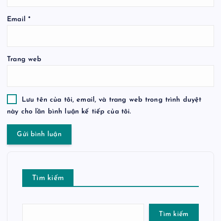
Email
*
Trang web
Lưu tên của tôi, email, và trang web trong trình duyệt
này cho lần bình luận kế tiếp của tôi.
Tìm kiếm
Tìm kiếm