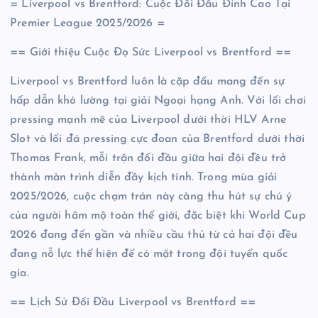
= Liverpool vs Brentford: Cuộc Đối Đầu Đỉnh Cao Tại
Premier League 2025/2026 =
== Giới thiệu Cuộc Đọ Sức Liverpool vs Brentford ==
Liverpool vs Brentford luôn là cặp đấu mang đến sự
hấp dẫn khó lường tại giải Ngoại hạng Anh. Với lối chơi
pressing mạnh mẽ của Liverpool dưới thời HLV Arne
Slot và lối đá pressing cực đoan của Brentford dưới thời
Thomas Frank, mỗi trận đối đầu giữa hai đội đều trở
thành màn trình diễn đầy kịch tính. Trong mùa giải
2025/2026, cuộc chạm trán này càng thu hút sự chú ý
của người hâm mộ toàn thế giới, đặc biệt khi World Cup
2026 đang đến gần và nhiều cầu thủ từ cả hai đội đều
đang nỗ lực thể hiện để có mặt trong đội tuyển quốc
gia.
== Lịch Sử Đối Đầu Liverpool vs Brentford ==