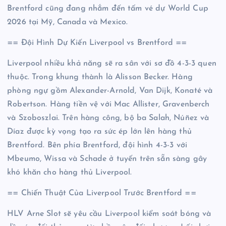
Brentford cũng đang nhắm đến tấm vé dự World Cup
2026 tại Mỹ, Canada và Mexico.
== Đội Hình Dự Kiến Liverpool vs Brentford ==
Liverpool nhiều khả năng sẽ ra sân với sơ đồ 4-3-3 quen
thuộc. Trong khung thành là Alisson Becker. Hàng
phòng ngự gồm Alexander-Arnold, Van Dijk, Konaté và
Robertson. Hàng tiền vệ với Mac Allister, Gravenberch
và Szoboszlai. Trên hàng công, bộ ba Salah, Núñez và
Díaz được kỳ vọng tạo ra sức ép lớn lên hàng thủ
Brentford. Bên phía Brentford, đội hình 4-3-3 với
Mbeumo, Wissa và Schade ở tuyến trên sẵn sàng gây
khó khăn cho hàng thủ Liverpool.
== Chiến Thuật Của Liverpool Trước Brentford ==
HLV Arne Slot sẽ yêu cầu Liverpool kiểm soát bóng và