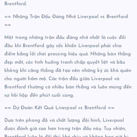
Brentford.
== Những Trận Đấu Đáng Nhớ Liverpool vs Brentford
==
Một trong những trận đấu đáng nhớ nhất là cuộc đối
đầu khi Brentford gây sốc khiến Liverpool phải chia
điểm bằng lối chơi pressing hiệu quả. Những bàn thắng
đẹp mắt, các tình huống tranh chấp quyết liệt và bầu
không khí căng thẳng đã tạo nên những ký ức khó quên
cho người hâm mộ. Các trận đấu giữa Liverpool và
Brentford thường có nhiều bàn thắng và luôn mang đến
sự hồi hộp đến phút cuối cùng.
== Dự Đoán Kết Quả Liverpool vs Brentford ==
Dựa trên phong độ và chất lượng đội hình, Liverpool
được đánh giá cao hơn trong trận đấu này. Tuy nhiên,
Brentford luôn là đối thủ khó chịu và không bao giờ bị