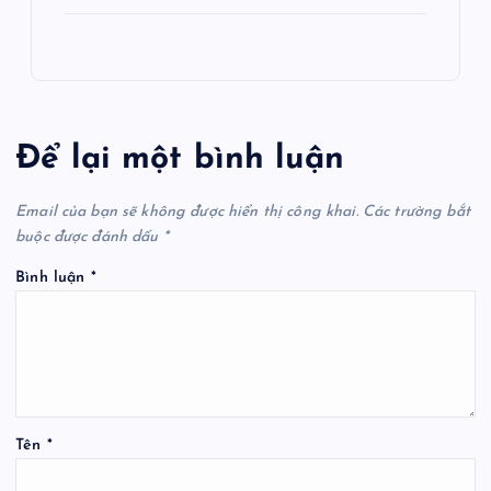
Để lại một bình luận
Email của bạn sẽ không được hiển thị công khai.
Các trường bắt
buộc được đánh dấu
*
Bình luận
*
Tên
*