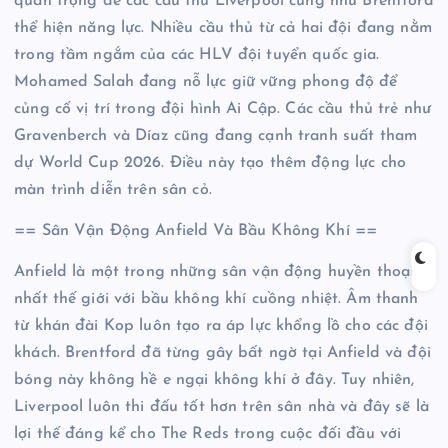
quan trọng để các cầu thủ Liverpool cũng như Brentford
thể hiện năng lực. Nhiều cầu thủ từ cả hai đội đang nằm
trong tầm ngắm của các HLV đội tuyển quốc gia.
Mohamed Salah đang nỗ lực giữ vững phong độ để
củng cố vị trí trong đội hình Ai Cập. Các cầu thủ trẻ như
Gravenberch và Díaz cũng đang cạnh tranh suất tham
dự World Cup 2026. Điều này tạo thêm động lực cho
màn trình diễn trên sân cỏ.
== Sân Vận Động Anfield Và Bầu Không Khí ==
Anfield là một trong những sân vận động huyền thoại
nhất thế giới với bầu không khí cuồng nhiệt. Âm thanh
từ khán đài Kop luôn tạo ra áp lực khổng lồ cho các đội
khách. Brentford đã từng gây bất ngờ tại Anfield và đội
bóng này không hề e ngại không khí ở đây. Tuy nhiên,
Liverpool luôn thi đấu tốt hơn trên sân nhà và đây sẽ là
lợi thế đáng kể cho The Reds trong cuộc đối đầu với