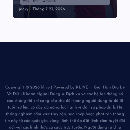
jacky
Tháng 7 23, 2026
Copyright © 2026 klive | Powered by KLIVE = Giới Hạn Địa Lý
Và Điều Khoản Người Dùng = Dịch vụ và các bộ lọc thông số
của chúng tôi chỉ cung cấp cho đối tượng người dùng từ đủ 18
tuổi trở lên, có đầy đủ năng lực hành vi dân sự pháp định. Hệ
thống nghiêm cấm việc truy cập, sao chép hoặc phát tán thông
tin này từ các quốc gia, vùng lãnh thổ áp đặt lệnh cấm tuyệt đối
đối với các hình thức cá cược trực tuyến. Người dùng tự chịu