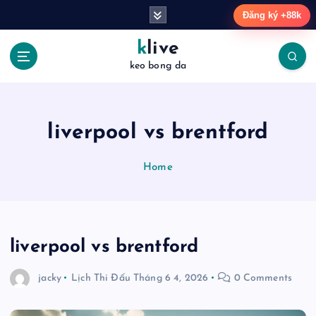
S
Đăng ký +88k
k
i
klive
p
keo bong da
t
o
c
o
liverpool vs brentford
n
t
Home
e
n
t
liverpool vs brentford
jacky
Lịch Thi Đấu
Tháng 6 4, 2026
0 Comments