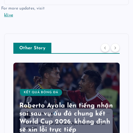
For more updates, visit
klive
Other Story
KẾT QUẢ BÓNG ĐÁ
Roberto Ayala lên tiếng nhận
sai sau vụ ẩu đả chung kết
World Cup 2026, khẳng định
sẽ xin lỗi trực tiếp