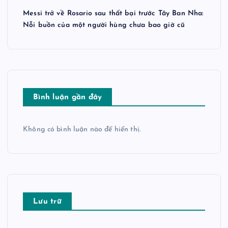
Messi trở về Rosario sau thất bại trước Tây Ban Nha:
Nỗi buồn của một người hùng chưa bao giờ cũ
Bình luận gần đây
Không có bình luận nào để hiển thị.
Lưu trữ