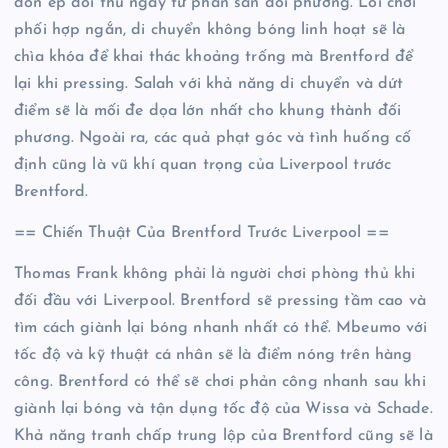
dồn ép đối thủ ngay từ phần sân đối phương. Lối chơi
phối hợp ngắn, di chuyển không bóng linh hoạt sẽ là
chìa khóa để khai thác khoảng trống mà Brentford để
lại khi pressing. Salah với khả năng di chuyển và dứt
điểm sẽ là mối đe dọa lớn nhất cho khung thành đối
phương. Ngoài ra, các quả phạt góc và tình huống cố
định cũng là vũ khí quan trọng của Liverpool trước
Brentford.
== Chiến Thuật Của Brentford Trước Liverpool ==
Thomas Frank không phải là người chơi phòng thủ khi
đối đầu với Liverpool. Brentford sẽ pressing tầm cao và
tìm cách giành lại bóng nhanh nhất có thể. Mbeumo với
tốc độ và kỹ thuật cá nhân sẽ là điểm nóng trên hàng
công. Brentford có thể sẽ chơi phản công nhanh sau khi
giành lại bóng và tận dụng tốc độ của Wissa và Schade.
Khả năng tranh chấp trung lộp của Brentford cũng sẽ là