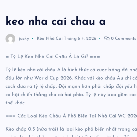
keo nha cai chau a
jacky
Kèo Nhà Cái
Tháng 6 4, 2026
0 Comments
= Tỷ Lệ Kèo Nhà Cái Châu Á Là Gì? ===
Tỷ lệ kèo nhà cái châu Á là hình thức cá cược bóng đá phổ
đấu lớn như World Cup 2026. Khác với kèo châu Âu chỉ c
cách đưa ra tỷ lệ chấp. Đội mạnh hơn phải chấp đội yếu 
cơ hội chiến thắng cho cả hai phía. Tỷ lệ này bao gồm các 
thể khác.
=== Các Loại Kèo Châu Á Phổ Biến Tại Nhà Cái WC 20
Kèo chấp 0.5 (nửa trái) là loại kèo phổ biến nhất trong c