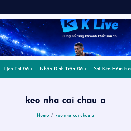
ê
Lịch Thi Đấu
Nhận Định Trận Đấu
Soi Kèo Hôm Na
keo nha cai chau a
Home
keo nha cai chau a