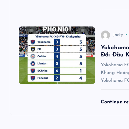
b
à
i
jacky
Yokohama
v
Đối Đầu 
i
Yokohama FC
Khủng Hoảng
ế
Yokohama FC 
t
Continue r