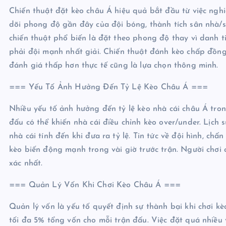
Chiến thuật đặt kèo châu Á hiệu quả bắt đầu từ việc nghi
dõi phong độ gần đây của đội bóng, thành tích sân nhà/s
chiến thuật phổ biến là đặt theo phong độ thay vì danh t
phải đội mạnh nhất giải. Chiến thuật đánh kèo chấp đồn
đánh giá thấp hơn thực tế cũng là lựa chọn thông minh.
=== Yếu Tố Ảnh Hưởng Đến Tỷ Lệ Kèo Châu Á ===
Nhiều yếu tố ảnh hưởng đến tỷ lệ kèo nhà cái châu Á trong
đấu có thể khiến nhà cái điều chỉnh kèo over/under. Lịch 
nhà cái tính đến khi đưa ra tỷ lệ. Tin tức về đội hình, chấ
kèo biến động mạnh trong vài giờ trước trận. Người chơi 
xác nhất.
=== Quản Lý Vốn Khi Chơi Kèo Châu Á ===
Quản lý vốn là yếu tố quyết định sự thành bại khi chơi kè
tối đa 5% tổng vốn cho mỗi trận đấu. Việc đặt quá nhiều