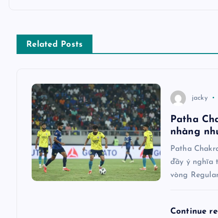
i
ề
Related Posts
u
h
jacky
ư
Patha Cha
nhàng như
ớ
Patha Chakra
đầy ý nghĩa 
n
vòng Regular
g
Continue r