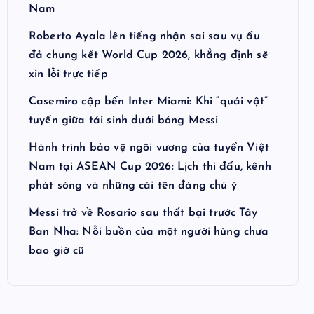
Nam
Roberto Ayala lên tiếng nhận sai sau vụ ẩu
đả chung kết World Cup 2026, khẳng định sẽ
xin lỗi trực tiếp
Casemiro cập bến Inter Miami: Khi “quái vật”
tuyến giữa tái sinh dưới bóng Messi
Hành trình bảo vệ ngôi vương của tuyển Việt
Nam tại ASEAN Cup 2026: Lịch thi đấu, kênh
phát sóng và những cái tên đáng chú ý
Messi trở về Rosario sau thất bại trước Tây
Ban Nha: Nỗi buồn của một người hùng chưa
bao giờ cũ