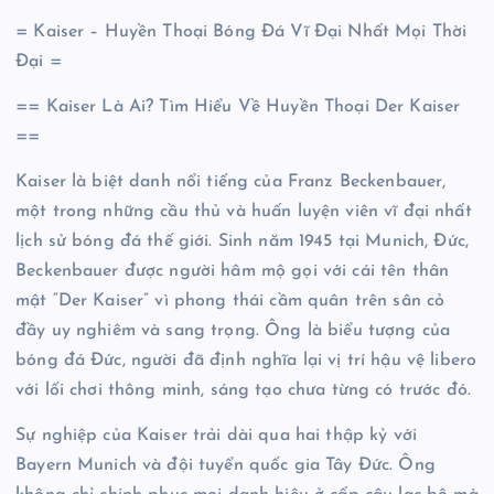
= Kaiser – Huyền Thoại Bóng Đá Vĩ Đại Nhất Mọi Thời
Đại =
== Kaiser Là Ai? Tìm Hiểu Về Huyền Thoại Der Kaiser
==
Kaiser là biệt danh nổi tiếng của Franz Beckenbauer,
một trong những cầu thủ và huấn luyện viên vĩ đại nhất
lịch sử bóng đá thế giới. Sinh năm 1945 tại Munich, Đức,
Beckenbauer được người hâm mộ gọi với cái tên thân
mật “Der Kaiser” vì phong thái cầm quân trên sân cỏ
đầy uy nghiêm và sang trọng. Ông là biểu tượng của
bóng đá Đức, người đã định nghĩa lại vị trí hậu vệ libero
với lối chơi thông minh, sáng tạo chưa từng có trước đó.
Sự nghiệp của Kaiser trải dài qua hai thập kỷ với
Bayern Munich và đội tuyển quốc gia Tây Đức. Ông