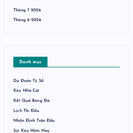
Tháng 7 2026
Tháng 6 2026
Danh mục
Dự Đoán Tỷ Số
Kèo Nhà Cái
Kết Quả Bóng Đá
Lịch Thi Đấu
Nhận Định Trận Đấu
Soi Kèo Hôm Nay