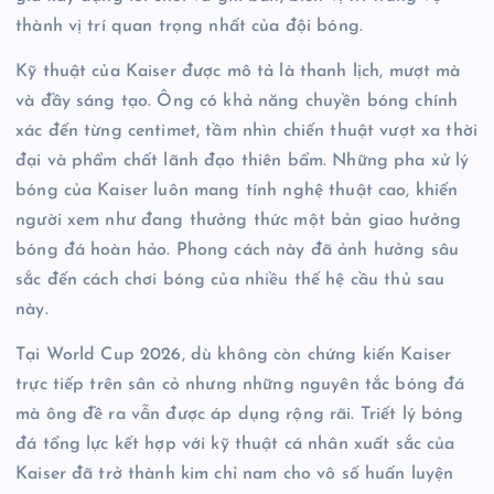
thành vị trí quan trọng nhất của đội bóng.
Kỹ thuật của Kaiser được mô tả là thanh lịch, mượt mà
và đầy sáng tạo. Ông có khả năng chuyền bóng chính
xác đến từng centimet, tầm nhìn chiến thuật vượt xa thời
đại và phẩm chất lãnh đạo thiên bẩm. Những pha xử lý
bóng của Kaiser luôn mang tính nghệ thuật cao, khiến
người xem như đang thưởng thức một bản giao hưởng
bóng đá hoàn hảo. Phong cách này đã ảnh hưởng sâu
sắc đến cách chơi bóng của nhiều thế hệ cầu thủ sau
này.
Tại World Cup 2026, dù không còn chứng kiến Kaiser
trực tiếp trên sân cỏ nhưng những nguyên tắc bóng đá
mà ông đề ra vẫn được áp dụng rộng rãi. Triết lý bóng
đá tổng lực kết hợp với kỹ thuật cá nhân xuất sắc của
Kaiser đã trở thành kim chỉ nam cho vô số huấn luyện