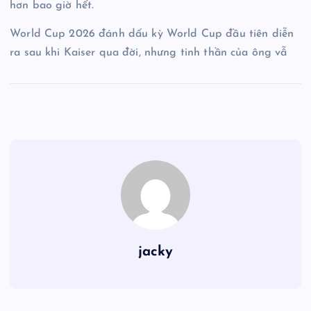
hơn bao giờ hết.
World Cup 2026 đánh dấu kỳ World Cup đầu tiên diễn
ra sau khi Kaiser qua đời, nhưng tinh thần của ông vẫ
jacky