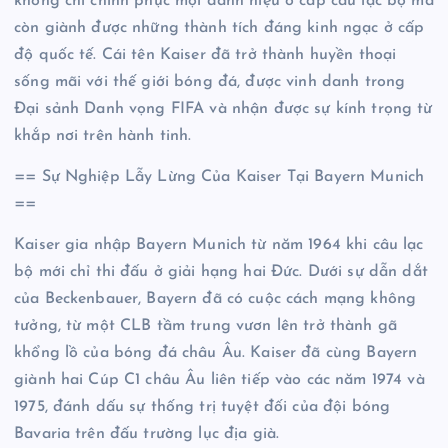
không chỉ chinh phục mọi danh hiệu ở cấp câu lạc bộ mà
còn giành được những thành tích đáng kinh ngạc ở cấp
độ quốc tế. Cái tên Kaiser đã trở thành huyền thoại
sống mãi với thế giới bóng đá, được vinh danh trong
Đại sảnh Danh vọng FIFA và nhận được sự kính trọng từ
khắp nơi trên hành tinh.
== Sự Nghiệp Lẫy Lừng Của Kaiser Tại Bayern Munich
==
Kaiser gia nhập Bayern Munich từ năm 1964 khi câu lạc
bộ mới chỉ thi đấu ở giải hạng hai Đức. Dưới sự dẫn dắt
của Beckenbauer, Bayern đã có cuộc cách mạng không
tưởng, từ một CLB tầm trung vươn lên trở thành gã
khổng lồ của bóng đá châu Âu. Kaiser đã cùng Bayern
giành hai Cúp C1 châu Âu liên tiếp vào các năm 1974 và
1975, đánh dấu sự thống trị tuyệt đối của đội bóng
Bavaria trên đấu trường lục địa già.