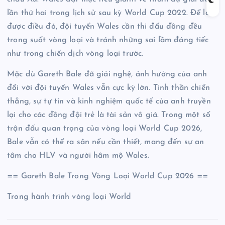
lần thứ hai trong lịch sử sau kỳ World Cup 2022. Để làm
được điều đó, đội tuyển Wales cần thi đấu đồng đều
trong suốt vòng loại và tránh những sai lầm đáng tiếc
như trong chiến dịch vòng loại trước.
Mặc dù Gareth Bale đã giải nghệ, ảnh hưởng của anh
đối với đội tuyển Wales vẫn cực kỳ lớn. Tinh thần chiến
thắng, sự tự tin và kinh nghiệm quốc tế của anh truyền
lại cho các đồng đội trẻ là tài sản vô giá. Trong một số
trận đấu quan trọng của vòng loại World Cup 2026,
Bale vẫn có thể ra sân nếu cần thiết, mang đến sự an
tâm cho HLV và người hâm mộ Wales.
== Gareth Bale Trong Vòng Loại World Cup 2026 ==
Trong hành trình vòng loại World