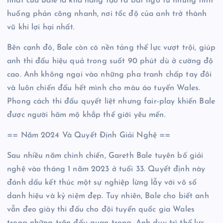
nhất của Bale là khả năng tạo ra bất ngờ từ những tình
huống phản công nhanh, nơi tốc độ của anh trở thành
vũ khí lợi hại nhất.
Bên cạnh đó, Bale còn có nền tảng thể lực vượt trội, giúp
anh thi đấu hiệu quả trong suốt 90 phút dù ở cường độ
cao. Anh không ngại vào những pha tranh chấp tay đôi
và luôn chiến đấu hết mình cho màu áo tuyển Wales.
Phong cách thi đấu quyết liệt nhưng fair-play khiến Bale
được người hâm mộ khắp thế giới yêu mến.
== Năm 2024 Và Quyết Định Giải Nghệ ==
Sau nhiều năm chinh chiến, Gareth Bale tuyên bố giải
nghệ vào tháng 1 năm 2023 ở tuổi 33. Quyết định này
đánh dấu kết thúc một sự nghiệp lừng lẫy với vô số
danh hiệu và kỷ niệm đẹp. Tuy nhiên, Bale cho biết anh
vẫn đeo giày thi đấu cho đội tuyển quốc gia Wales