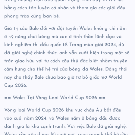
trong những trận đấu quan trọng. Anh duy trì thể lực
bằng cách tập luyện cá nhân và tham gia các giải đấu
phong trào cùng bạn bè.
Giá trị của Bale đối với đội tuyển Wales không chỉ nằm
ở kỹ năng chơi bóng mà còn ở tinh thần lãnh đạo và
kinh nghiệm thi đấu quốc tế. Trong mùa giải 2024, dù
đã giải nghệ chính thức, anh vẫn xuất hiện trong một số
trận giao hữu với tư cách cầu thủ đặc biệt nhằm truyền
cảm hứng cho thế hệ trẻ của bóng đá Wales. Động thái
này cho thấy Bale chưa bao giờ từ bỏ giấc mơ World
Cup 2026.
== Wales Tại Vòng Loại World Cup 2026 ==
Vòng loại World Cup 2026 khu vực châu Âu bắt đầu
vào cuối năm 2024, và Wales nằm ở bảng đấu được
đánh giá là khá cạnh tranh. Với việc Bale đã giải nghệ,
Wales cần xây dựng lối chơi mới xoay quanh thế hệ cầu