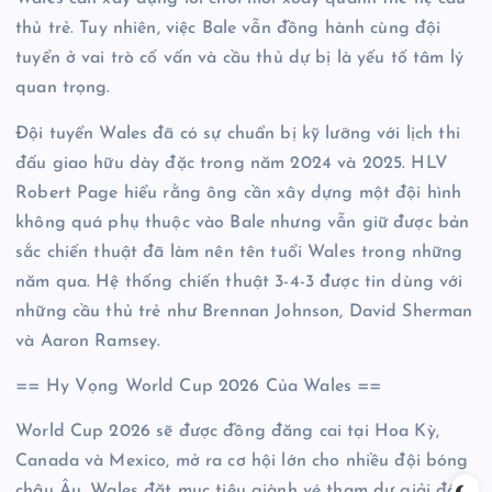
thủ trẻ. Tuy nhiên, việc Bale vẫn đồng hành cùng đội
tuyển ở vai trò cố vấn và cầu thủ dự bị là yếu tố tâm lý
quan trọng.
Đội tuyển Wales đã có sự chuẩn bị kỹ lưỡng với lịch thi
đấu giao hữu dày đặc trong năm 2024 và 2025. HLV
Robert Page hiểu rằng ông cần xây dựng một đội hình
không quá phụ thuộc vào Bale nhưng vẫn giữ được bản
sắc chiến thuật đã làm nên tên tuổi Wales trong những
năm qua. Hệ thống chiến thuật 3-4-3 được tin dùng với
những cầu thủ trẻ như Brennan Johnson, David Sherman
và Aaron Ramsey.
== Hy Vọng World Cup 2026 Của Wales ==
World Cup 2026 sẽ được đồng đăng cai tại Hoa Kỳ,
Canada và Mexico, mở ra cơ hội lớn cho nhiều đội bóng
châu Âu. Wales đặt mục tiêu giành vé tham dự giải đấu