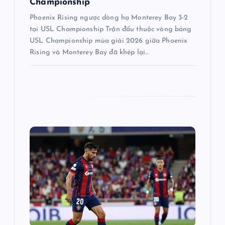
Championship
Phoenix Rising ngược dòng hạ Monterey Bay 3-2
v
tại USL Championship Trận đấu thuộc vòng bảng
USL Championship mùa giải 2026 giữa Phoenix
i
Rising và Monterey Bay đã khép lại…
ế
t