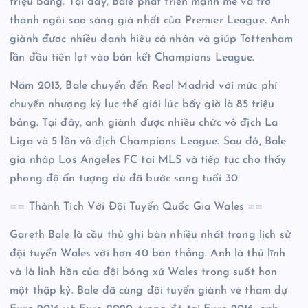
triệu bảng. Tại đây, Bale phát triển mạnh mẽ và trở
thành ngôi sao sáng giá nhất của Premier League. Anh
giành được nhiều danh hiệu cá nhân và giúp Tottenham
lần đầu tiên lọt vào bán kết Champions League.
Năm 2013, Bale chuyển đến Real Madrid với mức phí
chuyển nhượng kỷ lục thế giới lúc bấy giờ là 85 triệu
bảng. Tại đây, anh giành được nhiều chức vô địch La
Liga và 5 lần vô địch Champions League. Sau đó, Bale
gia nhập Los Angeles FC tại MLS và tiếp tục cho thấy
phong độ ấn tượng dù đã bước sang tuổi 30.
== Thành Tích Với Đội Tuyển Quốc Gia Wales ==
Gareth Bale là cầu thủ ghi bàn nhiều nhất trong lịch sử
đội tuyển Wales với hơn 40 bàn thắng. Anh là thủ lĩnh
và là linh hồn của đội bóng xứ Wales trong suốt hơn
một thập kỷ. Bale đã cùng đội tuyển giành vé tham dự