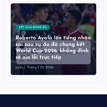
KẾT QUẢ BÓNG ĐÁ
Roberto Ayala lên tiếng nhận
sai sau vụ ẩu đả chung kết
World Cup 2026, khẳng định
sẽ xin lỗi trực tiếp
jacky
Tháng 7 23, 2026