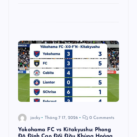
jacky
Tháng 7 17, 2026
0 Comments
Yokohama FC vs Kitakyushu: Phong
Độ Đỉnh Cao Đối Đầu Khủng Hoảng