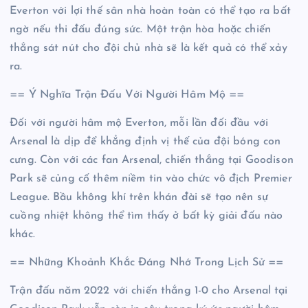
Everton với lợi thế sân nhà hoàn toàn có thể tạo ra bất
ngờ nếu thi đấu đúng sức. Một trận hòa hoặc chiến
thắng sát nút cho đội chủ nhà sẽ là kết quả có thể xảy
ra.
== Ý Nghĩa Trận Đấu Với Người Hâm Mộ ==
Đối với người hâm mộ Everton, mỗi lần đối đầu với
Arsenal là dịp để khẳng định vị thế của đội bóng con
cưng. Còn với các fan Arsenal, chiến thắng tại Goodison
Park sẽ củng cố thêm niềm tin vào chức vô địch Premier
League. Bầu không khí trên khán đài sẽ tạo nên sự
cuồng nhiệt không thể tìm thấy ở bất kỳ giải đấu nào
khác.
== Những Khoảnh Khắc Đáng Nhớ Trong Lịch Sử ==
Trận đấu năm 2022 với chiến thắng 1-0 cho Arsenal tại