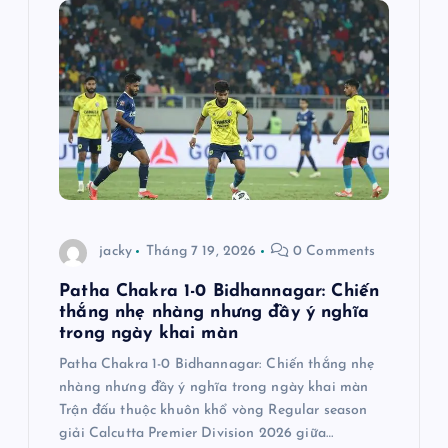
n
g
b
à
i
jacky
Tháng 7 19, 2026
0 Comments
v
Patha Chakra 1-0 Bidhannagar: Chiến
i
thắng nhẹ nhàng nhưng đầy ý nghĩa
trong ngày khai màn
ế
Patha Chakra 1-0 Bidhannagar: Chiến thắng nhẹ
nhàng nhưng đầy ý nghĩa trong ngày khai màn
t
Trận đấu thuộc khuôn khổ vòng Regular season
giải Calcutta Premier Division 2026 giữa…