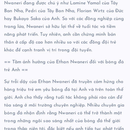
Nwaneri đang được chú ý như Lamine Yamal của Tây
Ban Nha, Pedri của Tây Ban Nha, Florian Wirtz của Đức
hay Bukayo Saka của Anh. So với các đồng nghiệp cùng
trang lứa, Nwaneri sở hữu lợi thế về tuổi tác và tiềm
năng phát triển. Tuy nhiên, anh cần chứng minh bản
thân ở cấp độ cao hơn nhiều so với các đồng đội trẻ
khác để cạnh tranh vị trí trong đội tuyển.
== Tầm ảnh hưởng của Ethan Nwaneri đối với bóng đá
trẻ Anh ==
Sự trỗi dậy của Ethan Nwaneri đã truyền cảm hứng cho
hàng triệu trẻ em yêu bóng đá tại Anh và trên toàn thế
giới. Anh cho thấy rằng tuổi tác không phải rào cản để
tỏa sáng ở môi trường chuyên nghiệp. Nhiều chuyên gia
bóng đá nhận định rằng Nwaneri có thể trở thành một
trong những ngôi sao sáng nhất của bóng đá thế giới
trong thập niên tới, đặc biệt nếu anh tiếp tục phát triển