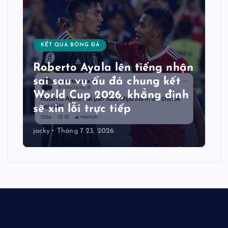
KẾT QUẢ BÓNG ĐÁ
Roberto Ayala lên tiếng nhận
sai sau vụ ẩu đả chung kết
World Cup 2026, khẳng định
sẽ xin lỗi trực tiếp
jacky
Tháng 7 23, 2026