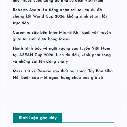
nhỏ” trước cuộc đụng độ nhà vô địch Việt Nam
Roberto Ayala lên tiếng nhận sai sau vụ ẩu đả
chung kết World Cup 2026, khẳng định sẽ xin lỗi
trực tiếp
Casemiro cập bến Inter Miami: Khi “quái vật” tuyến
giữa tái sinh dưới bóng Messi
Hành trình bảo vệ ngôi vương của tuyển Việt Nam
tại ASEAN Cup 2026: Lịch thi đấu, kênh phát sóng
và những cái tên đáng chú ý
Messi trở về Rosario sau thất bại trước Tây Ban Nha:
Nỗi buồn của một người hùng chưa bao giờ cũ
Bình luận gần đây