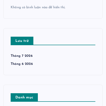
Không có bình luận nào để hiển thị.
Lưu trữ
Tháng 7 2026
Tháng 6 2026
Danh mục