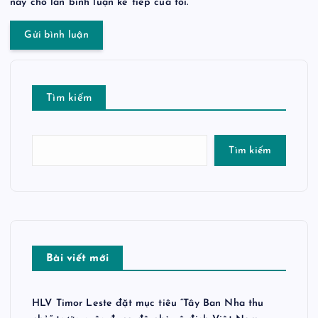
này cho lần bình luận kế tiếp của tôi.
Tìm kiếm
Tìm kiếm
Bài viết mới
HLV Timor Leste đặt mục tiêu “Tây Ban Nha thu