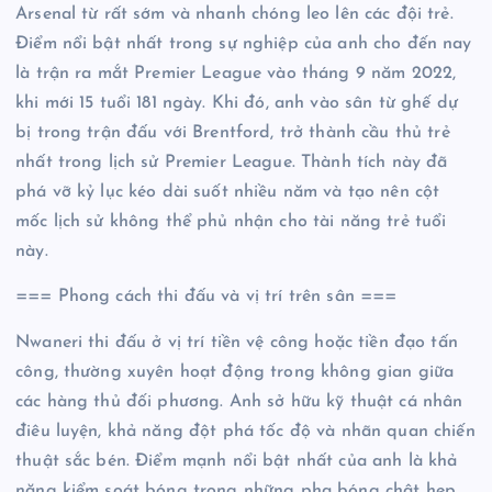
Arsenal từ rất sớm và nhanh chóng leo lên các đội trẻ.
Điểm nổi bật nhất trong sự nghiệp của anh cho đến nay
là trận ra mắt Premier League vào tháng 9 năm 2022,
khi mới 15 tuổi 181 ngày. Khi đó, anh vào sân từ ghế dự
bị trong trận đấu với Brentford, trở thành cầu thủ trẻ
nhất trong lịch sử Premier League. Thành tích này đã
phá vỡ kỷ lục kéo dài suốt nhiều năm và tạo nên cột
mốc lịch sử không thể phủ nhận cho tài năng trẻ tuổi
này.
=== Phong cách thi đấu và vị trí trên sân ===
Nwaneri thi đấu ở vị trí tiền vệ công hoặc tiền đạo tấn
công, thường xuyên hoạt động trong không gian giữa
các hàng thủ đối phương. Anh sở hữu kỹ thuật cá nhân
điêu luyện, khả năng đột phá tốc độ và nhãn quan chiến
thuật sắc bén. Điểm mạnh nổi bật nhất của anh là khả
năng kiểm soát bóng trong những pha bóng chật hẹp,