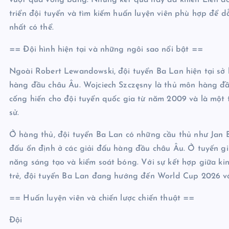
triển đội tuyển và tìm kiếm huấn luyện viên phù hợp để
nhất có thể.
== Đội hình hiện tại và những ngôi sao nổi bật ==
Ngoài Robert Lewandowski, đội tuyển Ba Lan hiện tại sở h
hàng đầu châu Âu. Wojciech Szczęsny là thủ môn hàng đầu
cống hiến cho đội tuyển quốc gia từ năm 2009 và là một 
sử.
Ở hàng thủ, đội tuyển Ba Lan có những cầu thủ như Jan B
đấu ổn định ở các giải đấu hàng đầu châu Âu. Ở tuyến gi
năng sáng tạo và kiểm soát bóng. Với sự kết hợp giữa ki
trẻ, đội tuyển Ba Lan đang hướng đến World Cup 2026 vớ
== Huấn luyện viên và chiến lược chiến thuật ==
Đội