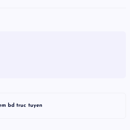
em bd truc tuyen