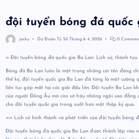
đội tuyển bóng đá quốc 
jacky
Dự Đoán Tỷ Số
Tháng 6 4, 2026
0 Commen
= Đội tuyển bóng đá quốc gia Ba Lan: Lịch sử, thành tự
Bóng đá Ba Lan luôn là một trong những cái tên đáng ch
thế kỷ, đội tuyển quốc gia Ba Lan đã từng là một cường qu
liên tục góp mặt tại các giải đấu lớn. Đội tuyển Ba Lan kh
của người Đông Âu mà còn sở hữu những ngôi sao đẳng c
cho đội tuyển quốc gia trong suốt hơn một thập kỷ qua.
== Lịch sử hình thành và phát triển của đội tuyển bóng
Đội tuyển bóng đá quốc gia Ba Lan được thành lập vào nă