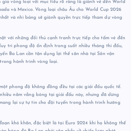
gia vòng loại với mục tiêu rõ ràng là giành vé đến World
anada và Mexico. Vòng loại châu Âu cho World Cup 2026
 nhất và nhì bảng sẽ giành quyền trực tiếp tham dự vòng
mặt với những đối thủ cạnh tranh trực tiếp cho tấm vé đến
duy trì phong độ ổn định trong suốt nhiều tháng thi đấu,
uyển Ba Lan cần tận dụng lợi thế sân nhà tại Sân vận
rong hành trình vòng loại.
một phong độ không đồng đều tại các giải đấu quốc tế.
nhiều năm vắng bóng tại giải đấu này, nhưng đã dừng
mang lại sự tự tin cho đội tuyển trong hành trình hướng
đoạn khó khăn, đặc biệt là tại Euro 2024 khi họ không thể
àn bóng đá Ba Lan phải cân nhắc về chiến lược phát