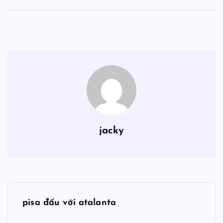
jacky
Đ
pisa đấu với atalanta
i