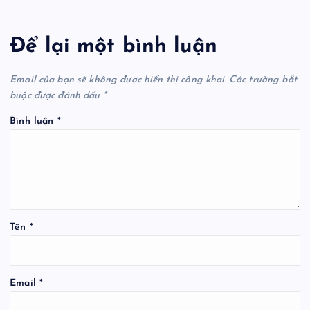
Để lại một bình luận
Email của bạn sẽ không được hiển thị công khai.
Các trường bắt
buộc được đánh dấu
*
Bình luận
*
Tên
*
Email
*