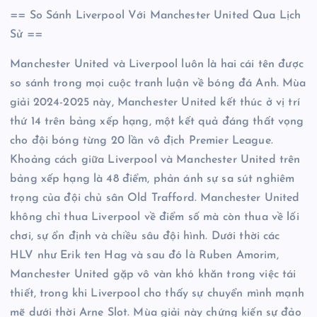
== So Sánh Liverpool Với Manchester United Qua Lịch
Sử ==
Manchester United và Liverpool luôn là hai cái tên được
so sánh trong mọi cuộc tranh luận về bóng đá Anh. Mùa
giải 2024-2025 này, Manchester United kết thúc ở vị trí
thứ 14 trên bảng xếp hạng, một kết quả đáng thất vọng
cho đội bóng từng 20 lần vô địch Premier League.
Khoảng cách giữa Liverpool và Manchester United trên
bảng xếp hạng là 48 điểm, phản ánh sự sa sút nghiêm
trọng của đội chủ sân Old Trafford. Manchester United
không chỉ thua Liverpool về điểm số mà còn thua về lối
chơi, sự ổn định và chiều sâu đội hình. Dưới thời các
HLV như Erik ten Hag và sau đó là Ruben Amorim,
Manchester United gặp vô vàn khó khăn trong việc tái
thiết, trong khi Liverpool cho thấy sự chuyển mình mạnh
mẽ dưới thời Arne Slot. Mùa giải này chứng kiến sự đảo