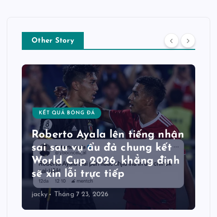
Other Story
KẾT QUẢ BÓNG ĐÁ
Roberto Ayala lên tiếng nhận
sai sau vụ ẩu đả chung kết
World Cup 2026, khẳng định
sẽ xin lỗi trực tiếp
jacky
Tháng 7 23, 2026