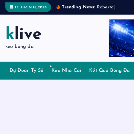
S
Trending News:
R
o
b
e
r
t
o
A
y
a
l
a
T5. TH8 6TH, 2026
k
i
p
klive
t
o
keo bong da
c
o
n
Dự Đoán Tỷ Số
Kèo Nhà Cái
Kết Quả Bóng Đá
t
e
n
t