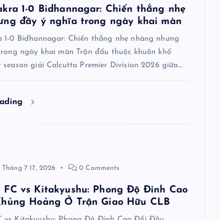
kra 1-0 Bidhannagar: Chiến thắng nhẹ
ng đầy ý nghĩa trong ngày khai màn
 1-0 Bidhannagar: Chiến thắng nhẹ nhàng nhưng
trong ngày khai màn Trận đấu thuộc khuôn khổ
 season giải Calcutta Premier Division 2026 giữa…
eading
Tháng 7 17, 2026
0 Comments
 FC vs Kitakyushu: Phong Độ Đỉnh Cao
Khủng Hoảng Ở Trận Giao Hữu CLB
 vs Kitakyushu: Phong Độ Đỉnh Cao Đối Đầu