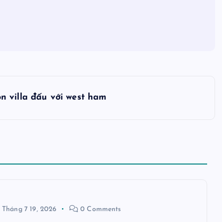
on villa đấu với west ham
Tháng 7 19, 2026
0 Comments