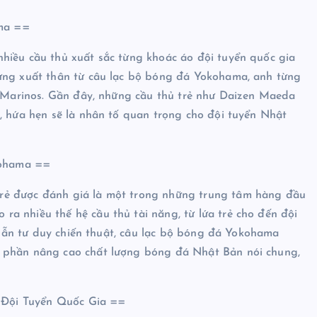
ma ==
hiều cầu thủ xuất sắc từng khoác áo đội tuyển quốc gia
từng xuất thân từ câu lạc bộ bóng đá Yokohama, anh từng
áo Marinos. Gần đây, những cầu thủ trẻ như Daizen Maeda
, hứa hẹn sẽ là nhân tố quan trọng cho đội tuyển Nhật
kohama ==
rẻ được đánh giá là một trong những trung tâm hàng đầu
a nhiều thế hệ cầu thủ tài năng, từ lứa trẻ cho đến đội
t lẫn tư duy chiến thuật, câu lạc bộ bóng đá Yokohama
p phần nâng cao chất lượng bóng đá Nhật Bản nói chung,
 Đội Tuyển Quốc Gia ==