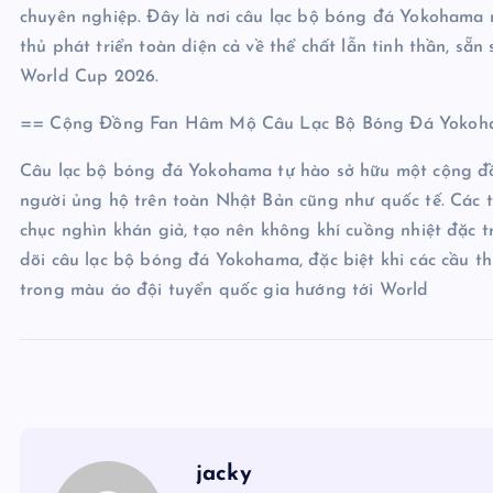
chuyên nghiệp. Đây là nơi câu lạc bộ bóng đá Yokohama n
thủ phát triển toàn diện cả về thể chất lẫn tinh thần, sẵ
World Cup 2026.
== Cộng Đồng Fan Hâm Mộ Câu Lạc Bộ Bóng Đá Yoko
Câu lạc bộ bóng đá Yokohama tự hào sở hữu một cộng đồ
người ủng hộ trên toàn Nhật Bản cũng như quốc tế. Các 
chục nghìn khán giả, tạo nên không khí cuồng nhiệt đặc
dõi câu lạc bộ bóng đá Yokohama, đặc biệt khi các cầu t
trong màu áo đội tuyển quốc gia hướng tới World
jacky