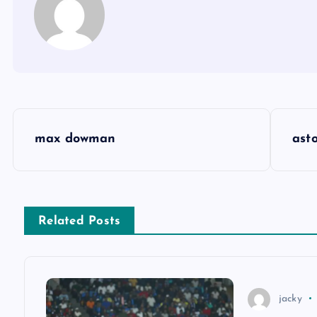
Đ
max dowman
ast
i
ề
Related Posts
u
h
jacky