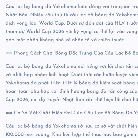
Câu lạc bộ bóng đá Yokohama luôn đóng vai trò quan trọ
Nhật Bản. Nhiều cầu thủ từ câu lạc bộ bóng đá Yokohama 
dịch vòng loại World Cup. Dưới sự dẫn dắt của HLV trưở
tham dự World Cup 2026 với kỳ vọng có thể lọt vào vòn
góp một phần không nhỏ về nhân tố và chiến thuật.
== Phong Cách Chơi Bóng Đặc Trưng Của Câu Lạc Bộ 
Câu lạc bộ bóng đá Yokohama nổi tiếng với lối chơi tấn c
và phối hợp nhóm linh hoạt. Dưới thời các huấn luyện viê
Yokohama đã phát triển triết lý bóng đá kiểm soát bóng
hoàn toàn phù hợp với định hướng bóng đá tấn công của 
Cup 2026, nơi đội tuyển Nhật Bản cần thể hiện lối chơi h
== Cơ Sở Vật Chất Hiện Đại Của Câu Lạc Bộ Bóng Đá 
Câu lạc bộ bóng đá Yokohama sở hữu cơ sở vật chất hiện
100.000 mét vuông. Khu liên hợp thể thao này bao gồm n