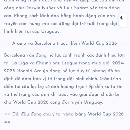
chắn vững chắc trước hàng tiền vệ, giúp các cầu thủ tấn
công như Darwin Núñez và Luis Suárez yên tâm dâng
cao. Phong cách lãnh đạo bằng hành động của anh
truyền cảm hứng cho các đồng đội trẻ tuổi trong đội
hình hiện tại của Uruguay.
== Araujo và Barcelona trước thềm World Cup 2026 ==
Barcelona vẫn đang nỗ lực cạnh tranh các danh hiệu lớn
tại La Liga và Champions League trong mùa giải 2024-
2025. Ronald Araujo đang nỗ lực duy trì phong độ ổn
định để đảm bảo vị trí trong đội hình chính. Màn trình
diễn tại câu lạc bộ sẽ ảnh hưởng trực tiếp đến sự tự tin
và thể trạng của anh khi bước vào giai đoạn chuẩn bị
cho World Cup 2026 cùng đội tuyển Uruguay.
== Đối đầu đáng chú ý tại vòng bảng World Cup 2026
==