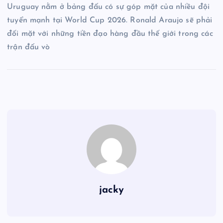
Uruguay nằm ở bảng đấu có sự góp mặt của nhiều đội
tuyển mạnh tại World Cup 2026. Ronald Araujo sẽ phải
đối mặt với những tiền đạo hàng đầu thế giới trong các
trận đấu vò
jacky