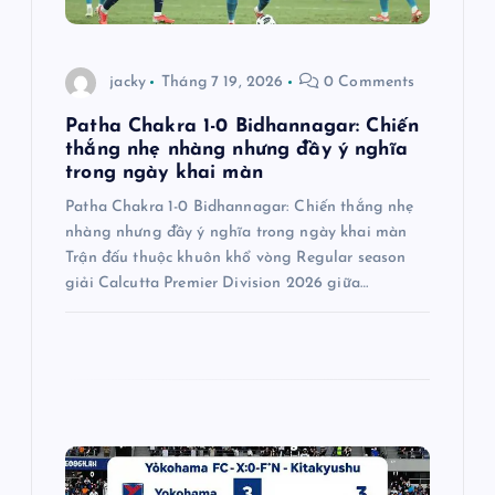
g
b
jacky
Tháng 7 19, 2026
0 Comments
à
Patha Chakra 1-0 Bidhannagar: Chiến
thắng nhẹ nhàng nhưng đầy ý nghĩa
i
trong ngày khai màn
Patha Chakra 1-0 Bidhannagar: Chiến thắng nhẹ
v
nhàng nhưng đầy ý nghĩa trong ngày khai màn
Trận đấu thuộc khuôn khổ vòng Regular season
i
giải Calcutta Premier Division 2026 giữa…
ế
t