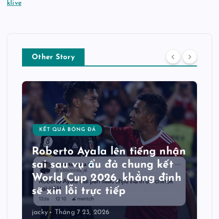
klive
Other Story
KẾT QUẢ BÓNG ĐÁ
Roberto Ayala lên tiếng nhận
sai sau vụ ẩu đả chung kết
World Cup 2026, khẳng định
sẽ xin lỗi trực tiếp
jacky
Tháng 7 23, 2026