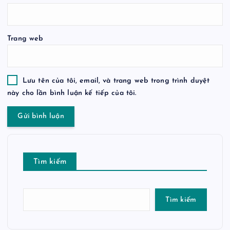
Trang web
Lưu tên của tôi, email, và trang web trong trình duyệt
này cho lần bình luận kế tiếp của tôi.
Tìm kiếm
Tìm kiếm