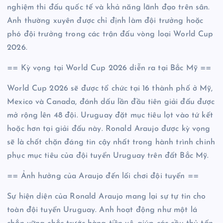
nghiệm thi đấu quốc tế và khả năng lãnh đạo trên sân.
Anh thường xuyên được chỉ định làm đội trưởng hoặc
phó đội trưởng trong các trận đấu vòng loại World Cup
2026.
== Kỳ vọng tại World Cup 2026 diễn ra tại Bắc Mỹ ==
World Cup 2026 sẽ được tổ chức tại 16 thành phố ở Mỹ,
Mexico và Canada, đánh dấu lần đầu tiên giải đấu được
mở rộng lên 48 đội. Uruguay đặt mục tiêu lọt vào tứ kết
hoặc hơn tại giải đấu này. Ronald Araujo được kỳ vọng
sẽ là chốt chặn đáng tin cậy nhất trong hành trình chinh
phục mục tiêu của đội tuyển Uruguay trên đất Bắc Mỹ.
== Ảnh hưởng của Araujo đến lối chơi đội tuyển ==
Sự hiện diện của Ronald Araujo mang lại sự tự tin cho
toàn đội tuyển Uruguay. Anh hoạt động như một lá