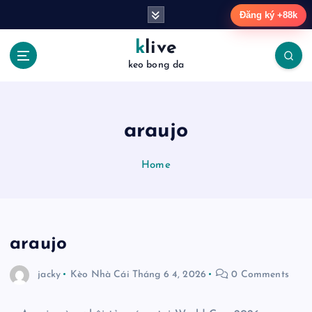
S
Đăng ký +88k
k
i
klive
p
keo bong da
t
o
c
o
araujo
n
t
Home
e
n
t
araujo
jacky
Kèo Nhà Cái
Tháng 6 4, 2026
0 Comments