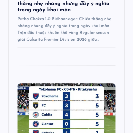
thắng nhẹ nhàng nhưng đầy ý nghĩa
i
trong ngày khai màn
Patha Chakra 1-0 Bidhannagar: Chiến thắng nhẹ
ế
nhàng nhưng đầy ý nghĩa trong ngày khai màn
Trận đấu thuộc khuôn khổ vòng Regular season
t
giải Calcutta Premier Division 2026 giữa…