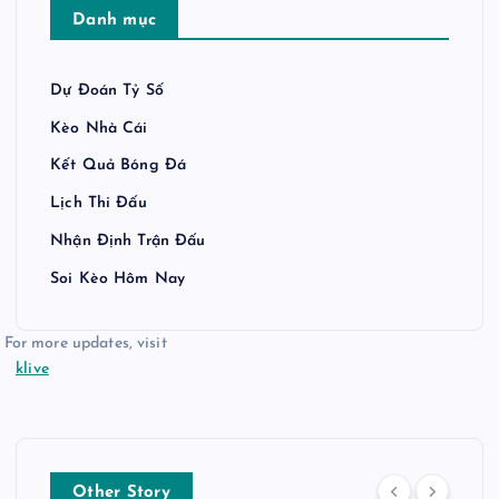
Danh mục
Dự Đoán Tỷ Số
Kèo Nhà Cái
Kết Quả Bóng Đá
Lịch Thi Đấu
Nhận Định Trận Đấu
Soi Kèo Hôm Nay
For more updates, visit
klive
Other Story