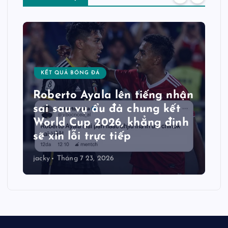
KẾT QUẢ BÓNG ĐÁ
Roberto Ayala lên tiếng nhận
sai sau vụ ẩu đả chung kết
World Cup 2026, khẳng định
sẽ xin lỗi trực tiếp
jacky
Tháng 7 23, 2026