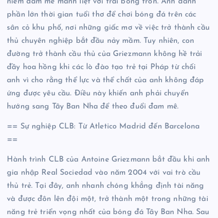
niềm đam mê mãnh liệt với trái bóng tròn. Anh dành
phần lớn thời gian tuổi thơ để chơi bóng đá trên các
sân cỏ khu phố, nơi những giấc mơ về việc trở thành cầu
thủ chuyên nghiệp bắt đầu nảy mầm. Tuy nhiên, con
đường trở thành cầu thủ của Griezmann không hề trải
đầy hoa hồng khi các lò đào tạo trẻ tại Pháp từ chối
anh vì cho rằng thể lực và thể chất của anh không đáp
ứng được yêu cầu. Điều này khiến anh phải chuyển
hướng sang Tây Ban Nha để theo đuổi đam mê.
== Sự nghiệp CLB: Từ Atletico Madrid đến Barcelona
==
Hành trình CLB của Antoine Griezmann bắt đầu khi anh
gia nhập Real Sociedad vào năm 2004 với vai trò cầu
thủ trẻ. Tại đây, anh nhanh chóng khẳng định tài năng
và được đôn lên đội một, trở thành một trong những tài
năng trẻ triển vọng nhất của bóng đá Tây Ban Nha. Sau