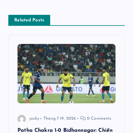
h
Related Posts
ư
ớ
n
g
b
à
i
jacky
Tháng 7 19, 2026
0 Comments
v
Patha Chakra 1-0 Bidhannagar: Chiến