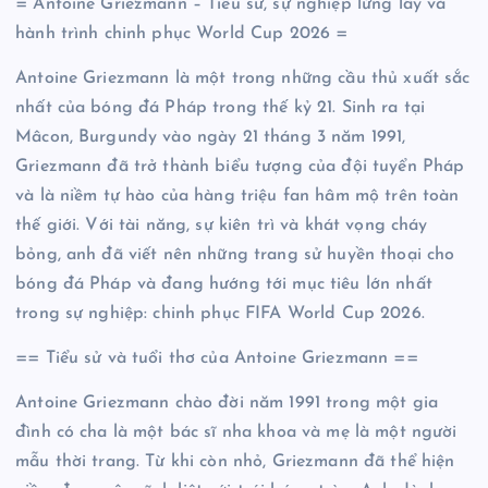
= Antoine Griezmann – Tiểu sử, sự nghiệp lừng lẫy và
hành trình chinh phục World Cup 2026 =
Antoine Griezmann là một trong những cầu thủ xuất sắc
nhất của bóng đá Pháp trong thế kỷ 21. Sinh ra tại
Mâcon, Burgundy vào ngày 21 tháng 3 năm 1991,
Griezmann đã trở thành biểu tượng của đội tuyển Pháp
và là niềm tự hào của hàng triệu fan hâm mộ trên toàn
thế giới. Với tài năng, sự kiên trì và khát vọng cháy
bỏng, anh đã viết nên những trang sử huyền thoại cho
bóng đá Pháp và đang hướng tới mục tiêu lớn nhất
trong sự nghiệp: chinh phục FIFA World Cup 2026.
== Tiểu sử và tuổi thơ của Antoine Griezmann ==
Antoine Griezmann chào đời năm 1991 trong một gia
đình có cha là một bác sĩ nha khoa và mẹ là một người
mẫu thời trang. Từ khi còn nhỏ, Griezmann đã thể hiện