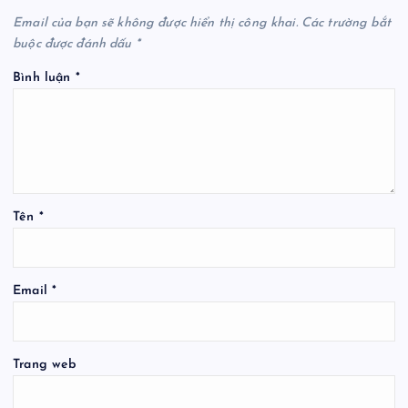
Email của bạn sẽ không được hiển thị công khai.
Các trường bắt
buộc được đánh dấu
*
Bình luận
*
Tên
*
Email
*
Trang web