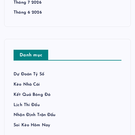
Tháng 7 2026
Tháng 6 2026
Danh mục
Dự Đoán Tỷ Số
Kèo Nhà Cái
Kết Quả Bóng Đá
Lịch Thi Đấu
Nhận Định Trận Đấu
Soi Kèo Hôm Nay