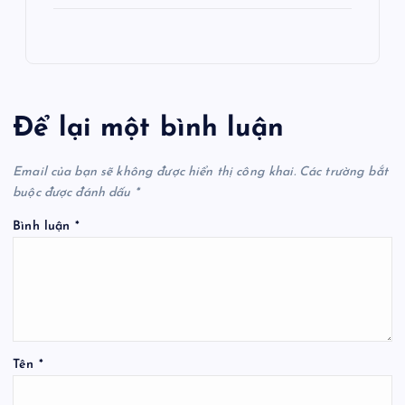
Để lại một bình luận
Email của bạn sẽ không được hiển thị công khai.
Các trường bắt
buộc được đánh dấu
*
Bình luận
*
Tên
*