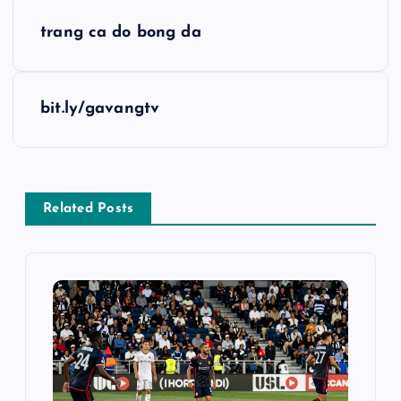
Đ
trang ca do bong da
i
ề
bit.ly/gavangtv
u
h
Related Posts
ư
ớ
n
g