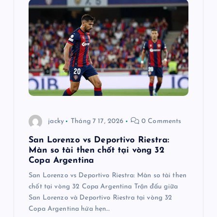
jacky
Tháng 7 17, 2026
0 Comments
San Lorenzo vs Deportivo Riestra:
Màn so tài then chốt tại vòng 32
Copa Argentina
San Lorenzo vs Deportivo Riestra: Màn so tài then
chốt tại vòng 32 Copa Argentina Trận đấu giữa
San Lorenzo và Deportivo Riestra tại vòng 32
Copa Argentina hứa hẹn…