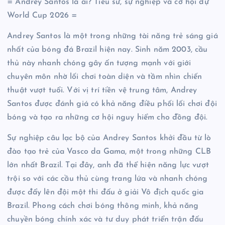
= Andrey Santos là ai? Tiểu sử, sự nghiệp và cơ hội dự
World Cup 2026 =
Andrey Santos là một trong những tài năng trẻ sáng giá
nhất của bóng đá Brazil hiện nay. Sinh năm 2003, cầu
thủ này nhanh chóng gây ấn tượng mạnh với giới
chuyên môn nhờ lối chơi toàn diện và tầm nhìn chiến
thuật vượt tuổi. Với vị trí tiền vệ trung tâm, Andrey
Santos được đánh giá có khả năng điều phối lối chơi đội
bóng và tạo ra những cơ hội nguy hiểm cho đồng đội.
Sự nghiệp câu lạc bộ của Andrey Santos khởi đầu từ lò
đào tạo trẻ của Vasco da Gama, một trong những CLB
lớn nhất Brazil. Tại đây, anh đã thể hiện năng lực vượt
trội so với các cầu thủ cùng trang lứa và nhanh chóng
được đẩy lên đội một thi đấu ở giải Vô địch quốc gia
Brazil. Phong cách chơi bóng thông minh, khả năng
chuyền bóng chính xác và tư duy phát triển trận đấu