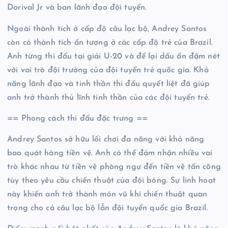
Dorival Jr và ban lãnh đạo đội tuyển.
Ngoài thành tích ở cấp độ câu lạc bộ, Andrey Santos
còn có thành tích ấn tượng ở các cấp độ trẻ của Brazil.
Anh từng thi đấu tại giải U-20 và để lại dấu ấn đậm nét
với vai trò đội trưởng của đội tuyển trẻ quốc gia. Khả
năng lãnh đạo và tinh thần thi đấu quyết liệt đã giúp
anh trở thành thủ lĩnh tinh thần của các đội tuyển trẻ.
== Phong cách thi đấu đặc trưng ==
Andrey Santos sở hữu lối chơi đa năng với khả năng
bao quát hàng tiền vệ. Anh có thể đảm nhận nhiều vai
trò khác nhau từ tiền vệ phòng ngự đến tiền vệ tấn công
tùy theo yêu cầu chiến thuật của đội bóng. Sự linh hoạt
này khiến anh trở thành món vũ khí chiến thuật quan
trọng cho cả câu lạc bộ lẫn đội tuyển quốc gia Brazil.