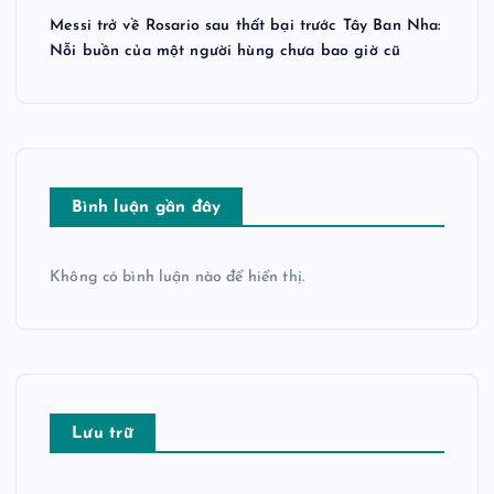
Messi trở về Rosario sau thất bại trước Tây Ban Nha:
Nỗi buồn của một người hùng chưa bao giờ cũ
Bình luận gần đây
Không có bình luận nào để hiển thị.
Lưu trữ