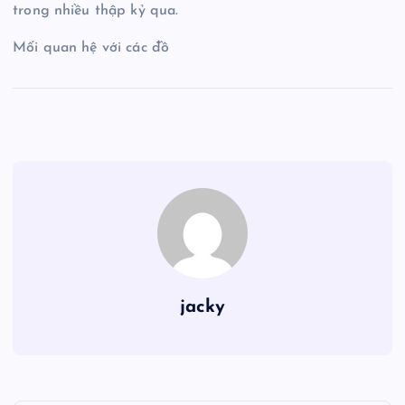
trong nhiều thập kỷ qua.
Mối quan hệ với các đồ
jacky