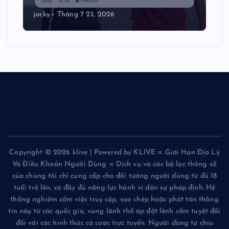
jacky
Tháng 7 23, 2026
Copyright © 2026 klive | Powered by KLIVE = Giới Hạn Địa Lý
Và Điều Khoản Người Dùng = Dịch vụ và các bộ lọc thông số
của chúng tôi chỉ cung cấp cho đối tượng người dùng từ đủ 18
tuổi trở lên, có đầy đủ năng lực hành vi dân sự pháp định. Hệ
thống nghiêm cấm việc truy cập, sao chép hoặc phát tán thông
tin này từ các quốc gia, vùng lãnh thổ áp đặt lệnh cấm tuyệt đối
đối với các hình thức cá cược trực tuyến. Người dùng tự chịu