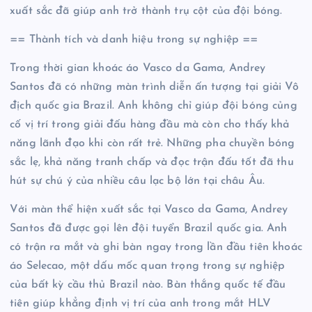
xuất sắc đã giúp anh trở thành trụ cột của đội bóng.
== Thành tích và danh hiệu trong sự nghiệp ==
Trong thời gian khoác áo Vasco da Gama, Andrey
Santos đã có những màn trình diễn ấn tượng tại giải Vô
địch quốc gia Brazil. Anh không chỉ giúp đội bóng củng
cố vị trí trong giải đấu hàng đầu mà còn cho thấy khả
năng lãnh đạo khi còn rất trẻ. Những pha chuyền bóng
sắc lẹ, khả năng tranh chấp và đọc trận đấu tốt đã thu
hút sự chú ý của nhiều câu lạc bộ lớn tại châu Âu.
Với màn thể hiện xuất sắc tại Vasco da Gama, Andrey
Santos đã được gọi lên đội tuyển Brazil quốc gia. Anh
có trận ra mắt và ghi bàn ngay trong lần đầu tiên khoác
áo Selecao, một dấu mốc quan trọng trong sự nghiệp
của bất kỳ cầu thủ Brazil nào. Bàn thắng quốc tế đầu
tiên giúp khẳng định vị trí của anh trong mắt HLV