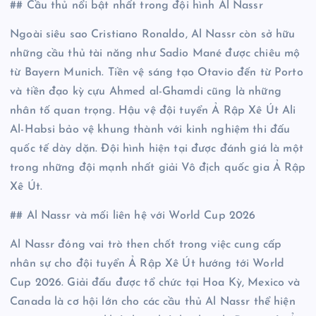
## Cầu thủ nổi bật nhất trong đội hình Al Nassr
Ngoài siêu sao Cristiano Ronaldo, Al Nassr còn sở hữu
những cầu thủ tài năng như Sadio Mané được chiêu mộ
từ Bayern Munich. Tiền vệ sáng tạo Otavio đến từ Porto
và tiền đạo kỳ cựu Ahmed al-Ghamdi cũng là những
nhân tố quan trọng. Hậu vệ đội tuyển Ả Rập Xê Út Ali
Al-Habsi bảo vệ khung thành với kinh nghiệm thi đấu
quốc tế dày dặn. Đội hình hiện tại được đánh giá là một
trong những đội mạnh nhất giải Vô địch quốc gia Ả Rập
Xê Út.
## Al Nassr và mối liên hệ với World Cup 2026
Al Nassr đóng vai trò then chốt trong việc cung cấp
nhân sự cho đội tuyển Ả Rập Xê Út hướng tới World
Cup 2026. Giải đấu được tổ chức tại Hoa Kỳ, Mexico và
Canada là cơ hội lớn cho các cầu thủ Al Nassr thể hiện