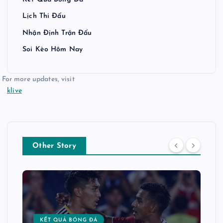
Lịch Thi Đấu
Nhận Định Trận Đấu
Soi Kèo Hôm Nay
For more updates, visit
klive
Other Story
KẾT QUẢ BÓNG ĐÁ