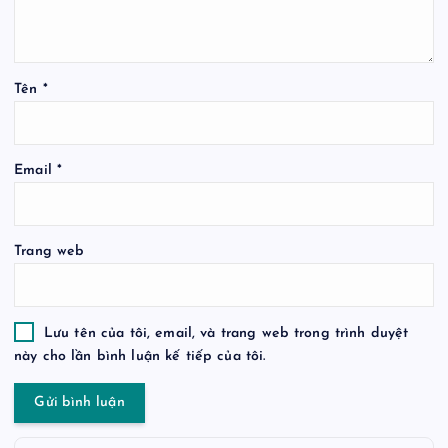
Tên
*
Email
*
Trang web
Lưu tên của tôi, email, và trang web trong trình duyệt
này cho lần bình luận kế tiếp của tôi.